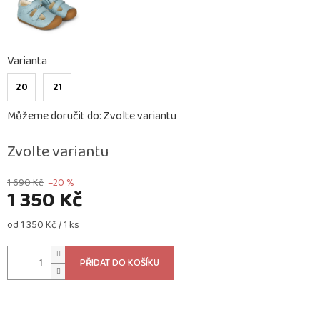
Varianta
20
21
Můžeme doručit do:
Zvolte variantu
Zvolte variantu
1 690 Kč
–20 %
1 350 Kč
Měrná
od 1 350 Kč / 1 ks
cena:
PŘIDAT DO KOŠÍKU