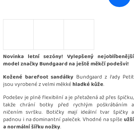
Novinka letní sezóny! Vylepšený nejoblíbenější
model značky Bundgaard na ještě měkčí podešvi!
Kožené barefoot sandálky
Bundgaard z řady Petit
jsou vyrobené z velmi měkké
hladké kůže
.
Podešev je plně flexibilní a je přetažená až přes špičku,
takže chrání botky před rychlým poškrábáním a
ničením svršku. Botičky mají ideální tvar špičky a
padnou i na dominantní paleček. Vhodné na spíše
užší
a normální šířku nožky
.