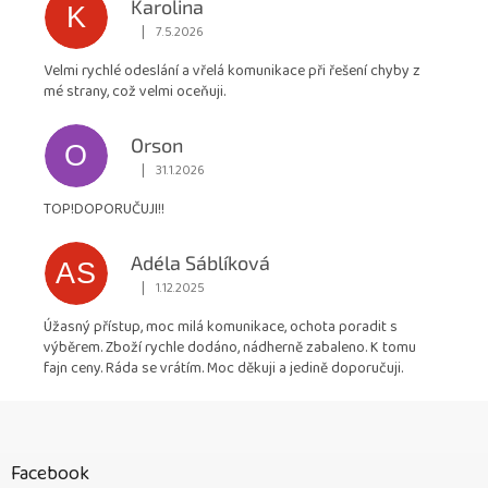
Karolina
K
|
7.5.2026
Hodnocení obchodu je 5 z 5 hvězdiček.
Velmi rychlé odeslání a vřelá komunikace při řešení chyby z
mé strany, což velmi oceňuji.
Orson
O
|
31.1.2026
Hodnocení obchodu je 5 z 5 hvězdiček.
TOP!DOPORUČUJI!!
Adéla Sáblíková
AS
|
1.12.2025
Hodnocení obchodu je 5 z 5 hvězdiček.
Úžasný přístup, moc milá komunikace, ochota poradit s
výběrem. Zboží rychle dodáno, nádherně zabaleno. K tomu
fajn ceny. Ráda se vrátím. Moc děkuji a jedině doporučuji.
Z
á
p
Facebook
a