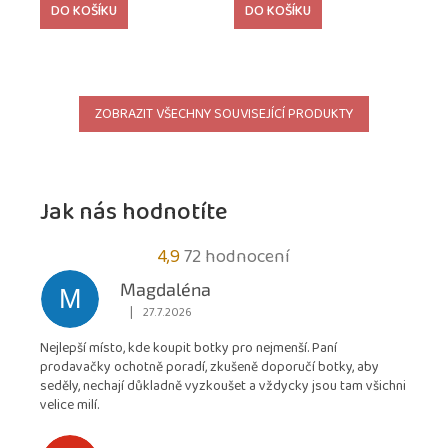
DO KOŠÍKU
DO KOŠÍKU
ZOBRAZIT VŠECHNY SOUVISEJÍCÍ PRODUKTY
Jak nás hodnotíte
Průměrné
4,9
72 hodnocení
hodnocení
Magdaléna
M
obchodu
|
27.7.2026
Hodnocení obchodu je 5 z 5 hvězdiček.
je
Nejlepší místo, kde koupit botky pro nejmenší. Paní
4,9
prodavačky ochotně poradí, zkušeně doporučí botky, aby
z
seděly, nechají důkladně vyzkoušet a vždycky jsou tam všichni
5
velice milí.
hvězdiček.