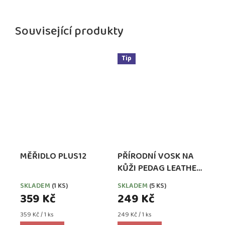
Související produkty
Tip
MĚŘIDLO PLUS12
PŘÍRODNÍ VOSK NA
KŮŽI PEDAG LEATHER
WAX SE VČELÍM
SKLADEM
(1 KS)
SKLADEM
(5 KS)
VOSKEM
359 Kč
249 Kč
Měrná
Měrná
359 Kč / 1 ks
249 Kč / 1 ks
cena:
cena: