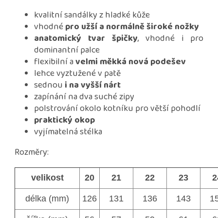
kvalitní sandálky z hladké kůže
vhodné
pro užší a normálně široké nožky
anatomický tvar špičky
, vhodné i pro
dominantní palce
flexibilní a
velmi měkká nová podešev
lehce vyztužené v patě
sednou
i na vyšší nárt
zapínání na dva suché zipy
polstrování okolo kotníku pro větší pohodlí
praktický okop
vyjímatelná stélka
Rozměry:
velikost
20
21
22
23
2
délka (mm)
126
131
136
143
1