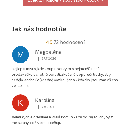
ZOBRAZIT VŠECHNY SOUVISEJÍCÍ PRODUKTY
Jak nás hodnotíte
Průměrné
4,9
72 hodnocení
hodnocení
Magdaléna
M
obchodu
|
27.7.2026
Hodnocení obchodu je 5 z 5 hvězdiček.
je
Nejlepší místo, kde koupit botky pro nejmenší. Paní
4,9
prodavačky ochotně poradí, zkušeně doporučí botky, aby
z
seděly, nechají důkladně vyzkoušet a vždycky jsou tam všichni
5
velice milí.
hvězdiček.
Karolina
K
|
7.5.2026
Hodnocení obchodu je 5 z 5 hvězdiček.
Velmi rychlé odeslání a vřelá komunikace při řešení chyby z
mé strany, což velmi oceňuji.