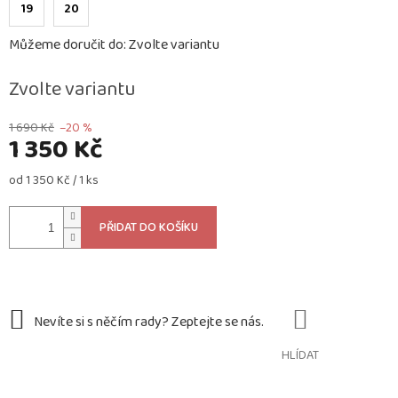
19
20
Můžeme doručit do:
Zvolte variantu
Zvolte variantu
1 690 Kč
–20 %
1 350 Kč
Měrná
od 1 350 Kč / 1 ks
cena:
PŘIDAT DO KOŠÍKU
HLÍDAT