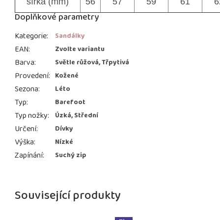
šířka (mm)
56
57
59
61
6
Doplňkové parametry
Kategorie
:
Sandálky
EAN
:
Zvolte variantu
Barva
:
Světle růžová, Třpytivá
Provedení
:
Kožené
Sezona
:
Léto
Typ
:
Barefoot
Typ nožky
:
Úzká, Střední
Určení
:
Dívky
Výška
:
Nízké
Zapínání
:
Suchý zip
Související produkty