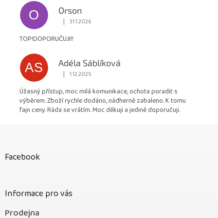
Orson
O
|
31.1.2026
Hodnocení obchodu je 5 z 5 hvězdiček.
TOP!DOPORUČUJI!!
Adéla Sáblíková
AS
|
1.12.2025
Hodnocení obchodu je 5 z 5 hvězdiček.
Úžasný přístup, moc milá komunikace, ochota poradit s
výběrem. Zboží rychle dodáno, nádherně zabaleno. K tomu
fajn ceny. Ráda se vrátím. Moc děkuji a jedině doporučuji.
Z
á
p
Facebook
a
t
í
Informace pro vás
Prodejna