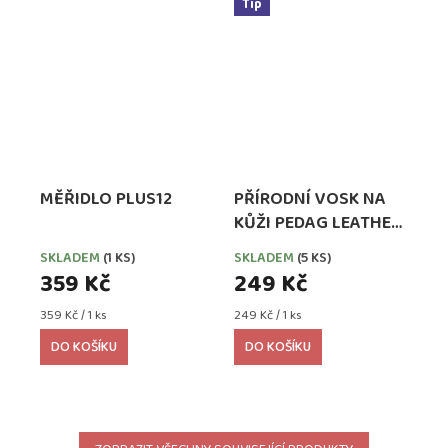
Tip
MĚŘIDLO PLUS12
PŘÍRODNÍ VOSK NA
KŮŽI PEDAG LEATHER
WAX SE VČELÍM
SKLADEM
(1 KS)
SKLADEM
(5 KS)
VOSKEM
359 Kč
249 Kč
Měrná
Měrná
359 Kč / 1 ks
249 Kč / 1 ks
cena:
cena:
DO KOŠÍKU
DO KOŠÍKU