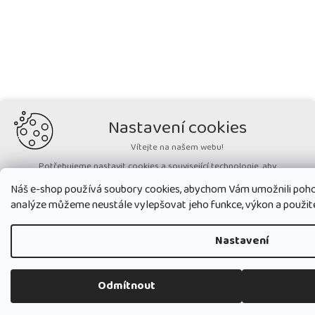
Nastavení cookies
Vítejte na našem webu!
Potřebujeme nastavit cookies a související technologie, aby
zobrazovaný obsah odpovídal vašim potřebám a vy na webu nalezli
Náš e-shop používá soubory cookies, abychom Vám umožnili poho
přesně to, co potřebujete. Soubory cookies používané na našem webu
nikdy neslouží ke zjišťování totožnosti uživatelů stránek
.
analýze můžeme neustále vylepšovat jeho funkce, výkon a použit
Přijmout všechny cookies
Nastavení
Nastavit
Odmítnout
Technická cookies