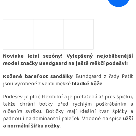
Novinka letní sezóny! Vylepšený nejoblíbenější
model značky Bundgaard na ještě měkčí podešvi!
Kožené barefoot sandálky
Bundgaard z řady Petit
jsou vyrobené z velmi měkké
hladké kůže
.
Podešev je plně flexibilní a je přetažená až přes špičku,
takže chrání botky před rychlým poškrábáním a
ničením svršku. Botičky mají ideální tvar špičky a
padnou i na dominantní paleček. Vhodné na spíše
užší
a normální šířku nožky
.