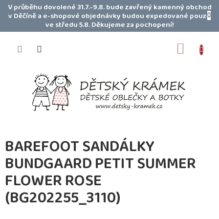
Přejít
V průběhu dovolené 31.7.-9.8. bude zavřený kamenný obchod
na
v Děčíně a e-shopové objednávky budou expedované pouze
obsah
ve středu 5.8. Děkujeme za pochopení!
NÁKUP
KOŠÍK
BAREFOOT SANDÁLKY
BUNDGAARD PETIT SUMMER
FLOWER ROSE
(BG202255_3110)