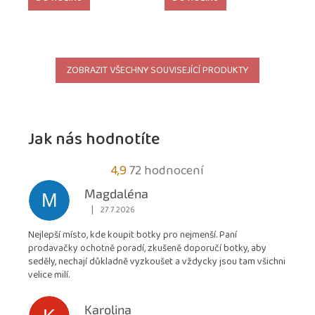
ZOBRAZIT VŠECHNY SOUVISEJÍCÍ PRODUKTY
Jak nás hodnotíte
Průměrné
4,9
72 hodnocení
hodnocení
Magdaléna
M
obchodu
|
27.7.2026
Hodnocení obchodu je 5 z 5 hvězdiček.
je
Nejlepší místo, kde koupit botky pro nejmenší. Paní
4,9
prodavačky ochotně poradí, zkušeně doporučí botky, aby
z
seděly, nechají důkladně vyzkoušet a vždycky jsou tam všichni
5
velice milí.
hvězdiček.
Karolina