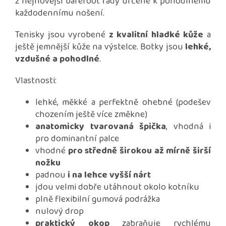
z nejnovější barefoot řady určené k pohodlnému
každodennímu nošení.
Tenisky jsou vyrobené
z kvalitní hladké kůže
a
ještě jemnější kůže na výstelce. Botky jsou
lehké,
vzdušné a pohodlné
.
Vlastnosti:
lehké, měkké a perfektně ohebné (podešev
chozením ještě více změkne)
anatomicky tvarovaná špička
, vhodná i
pro dominantní palce
vhodné
pro středně širokou až mírně širší
nožku
padnou
i na lehce vyšší nárt
jdou velmi dobře utáhnout okolo kotníku
plně flexibilní gumová podrážka
nulový drop
praktický okop
zabraňuje rychlému