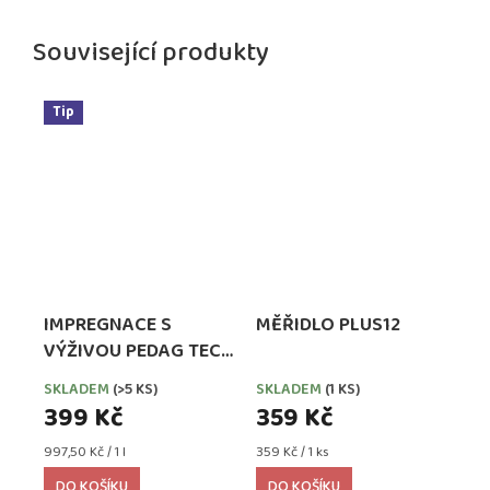
Související produkty
Tip
IMPREGNACE S
MĚŘIDLO PLUS12
VÝŽIVOU PEDAG TECH
WATERPROOFER,
SKLADEM
(>5 KS)
SKLADEM
(1 KS)
EXTRA SILNÁ
399 Kč
359 Kč
Měrná
Měrná
997,50 Kč / 1 l
359 Kč / 1 ks
cena:
cena:
DO KOŠÍKU
DO KOŠÍKU