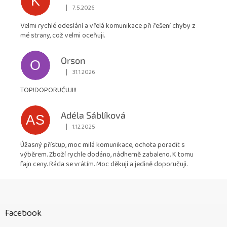
K
|
7.5.2026
Hodnocení obchodu je 5 z 5 hvězdiček.
Velmi rychlé odeslání a vřelá komunikace při řešení chyby z
mé strany, což velmi oceňuji.
Orson
O
|
31.1.2026
Hodnocení obchodu je 5 z 5 hvězdiček.
TOP!DOPORUČUJI!!
Adéla Sáblíková
AS
|
1.12.2025
Hodnocení obchodu je 5 z 5 hvězdiček.
Úžasný přístup, moc milá komunikace, ochota poradit s
výběrem. Zboží rychle dodáno, nádherně zabaleno. K tomu
fajn ceny. Ráda se vrátím. Moc děkuji a jedině doporučuji.
Z
á
p
Facebook
a