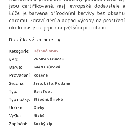
jsou certifikované, mají evropské dodavatele a
kůže je barvena přírodními barvivy bez obsahu
chromu. Zdraví dětí a dopad výroby na prostředí
okolo nás jsou jejich největšími prioritami.
Doplňkové parametry
Kategorie
:
Dětská obuv
EAN
:
Zvolte variantu
Barva
:
Světle růžová
Provedení
:
Kožené
Sezona
:
Jaro, Léto, Podzim
Typ
:
Barefoot
Typ nožky
:
Střední, Široká
Určení
:
Dívky
Výška
:
Nízké
Zapínání
:
Suchý zip