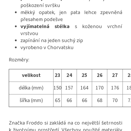
poškození svršku
měkký opatek, jen pata lehce zpevněná
přesahem podešve
vyjímatelná stélka
s koženou vrchní
vrstvou
zapínání na jeden suchý zip
vyrobeno v Chorvatsku
Rozměry:
velikost
23
24
25
26
27
2
délka (mm)
150
157
164
170
176
1
šířka (mm)
65
66
66
68
70
7
Značka Froddo si zakládá na co největší šetrnosti
k životnímu prostředí. Všechny použité materiály