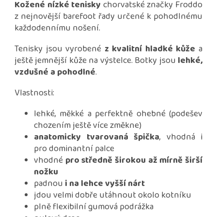
Kožené nízké tenisky
chorvatské značky Froddo
z nejnovější barefoot řady určené k pohodlnému
každodennímu nošení.
Tenisky jsou vyrobené
z kvalitní hladké kůže
a
ještě jemnější kůže na výstelce. Botky jsou
lehké,
vzdušné a pohodlné
.
Vlastnosti:
lehké, měkké a perfektně ohebné (podešev
chozením ještě více změkne)
anatomicky tvarovaná špička
, vhodná i
pro dominantní palce
vhodné
pro středně širokou až mírně širší
nožku
padnou
i na lehce vyšší nárt
jdou velmi dobře utáhnout okolo kotníku
plně flexibilní gumová podrážka