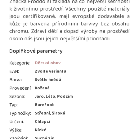
Značka Froddo si zakládá na co největší šetrnosti
k životnímu prostředí. Všechny použité materiály
jsou certifikované, mají evropské dodavatele a
kůže je barvena přírodními barvivy bez obsahu
chromu. Zdraví dětí a dopad výroby na prostředí
okolo nás jsou jejich největšími prioritami.
Doplňkové parametry
Kategorie
:
Dětská obuv
EAN
:
Zvolte variantu
Barva
:
Světle hnědá
Provedení
:
Kožené
Sezona
:
Jaro, Léto, Podzim
Typ
:
Barefoot
Typ nožky
:
Střední, Široká
Určení
:
Chlapci
Výška
:
Nízké
Zapínání
:
Suchý zip