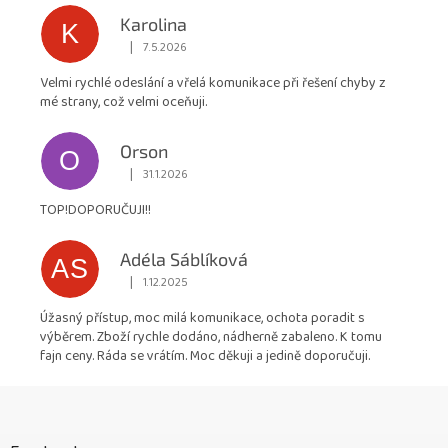
Karolina
K
|
7.5.2026
Hodnocení obchodu je 5 z 5 hvězdiček.
Velmi rychlé odeslání a vřelá komunikace při řešení chyby z
mé strany, což velmi oceňuji.
Orson
O
|
31.1.2026
Hodnocení obchodu je 5 z 5 hvězdiček.
TOP!DOPORUČUJI!!
Adéla Sáblíková
AS
|
1.12.2025
Hodnocení obchodu je 5 z 5 hvězdiček.
Úžasný přístup, moc milá komunikace, ochota poradit s
výběrem. Zboží rychle dodáno, nádherně zabaleno. K tomu
fajn ceny. Ráda se vrátím. Moc děkuji a jedině doporučuji.
Z
á
p