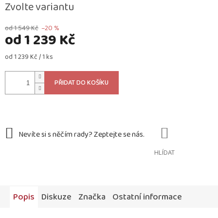
Zvolte variantu
od 1 549 Kč
–20 %
od
1 239 Kč
Měrná
od 1 239 Kč / 1 ks
cena:
PŘIDAT DO KOŠÍKU
HLÍDAT
Popis
Diskuze
Značka
Ostatní informace