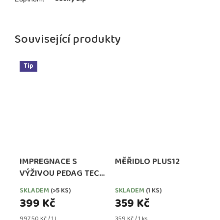
Související produkty
Tip
IMPREGNACE S
MĚŘIDLO PLUS12
VÝŽIVOU PEDAG TECH
WATERPROOFER,
SKLADEM
(>5 KS)
SKLADEM
(1 KS)
EXTRA SILNÁ
399 Kč
359 Kč
Měrná
Měrná
997,50 Kč / 1 l
359 Kč / 1 ks