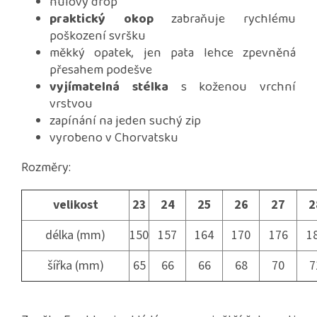
nulový drop
praktický okop
zabraňuje rychlému
poškození svršku
měkký opatek, jen pata lehce zpevněná
přesahem podešve
vyjímatelná stélka
s koženou vrchní
vrstvou
zapínání na jeden suchý zip
vyrobeno v Chorvatsku
Rozměry:
velikost
23
24
25
26
27
2
délka (mm)
150
157
164
170
176
1
šířka (mm)
65
66
66
68
70
7