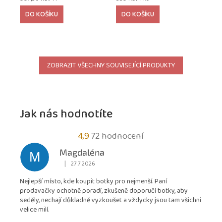
cena:
cena:
DO KOŠÍKU
DO KOŠÍKU
ZOBRAZIT VŠECHNY SOUVISEJÍCÍ PRODUKTY
Jak nás hodnotíte
Průměrné
4,9
72 hodnocení
hodnocení
Magdaléna
M
obchodu
|
27.7.2026
Hodnocení obchodu je 5 z 5 hvězdiček.
je
Nejlepší místo, kde koupit botky pro nejmenší. Paní
4,9
prodavačky ochotně poradí, zkušeně doporučí botky, aby
z
seděly, nechají důkladně vyzkoušet a vždycky jsou tam všichni
5
velice milí.
hvězdiček.