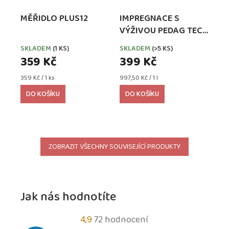
MĚŘIDLO PLUS12
IMPREGNACE S
VÝŽIVOU PEDAG TECH
WATERPROOFER,
SKLADEM
(1 KS)
SKLADEM
(>5 KS)
EXTRA SILNÁ
359 Kč
399 Kč
Měrná
Měrná
359 Kč / 1 ks
997,50 Kč / 1 l
cena:
cena:
DO KOŠÍKU
DO KOŠÍKU
ZOBRAZIT VŠECHNY SOUVISEJÍCÍ PRODUKTY
Jak nás hodnotíte
Průměrné
4,9
72 hodnocení