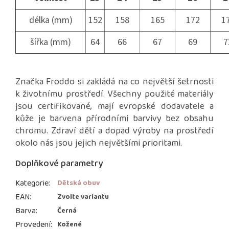
délka (mm)
152
158
165
172
1
šířka (mm)
64
66
67
69
7
Značka Froddo si zakládá na co největší šetrnosti
k životnímu prostředí. Všechny použité materiály
jsou certifikované, mají evropské dodavatele a
kůže je barvena přírodními barvivy bez obsahu
chromu. Zdraví dětí a dopad výroby na prostředí
okolo nás jsou jejich největšími prioritami.
Doplňkové parametry
Kategorie
:
Dětská obuv
EAN
:
Zvolte variantu
Barva
:
Černá
Provedení
:
Kožené