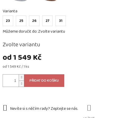
Varianta
23
25
26
27
31
Můžeme doručit do:
Zvolte variantu
Zvolte variantu
od
1 549 Kč
Měrná
od 1 549 Kč / 1 ks
cena:
PŘIDAT DO KOŠÍKU