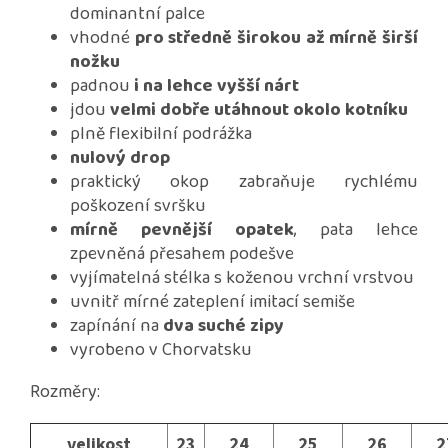
dominantní palce
vhodné
pro středně širokou až mírně širší
nožku
padnou
i na lehce vyšší nárt
jdou
velmi dobře utáhnout okolo kotníku
plně flexibilní podrážka
nulový drop
praktický okop zabraňuje rychlému
poškození svršku
mírně pevnější opatek
, pata lehce
zpevněná přesahem podešve
vyjímatelná stélka s koženou vrchní vrstvou
uvnitř mírné zateplení imitací semiše
zapínání na
dva suché zipy
vyrobeno v Chorvatsku
Rozměry:
velikost
23
24
25
26
2