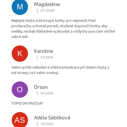
hodnocení
Magdaléna
M
obchodu
|
27.7.2026
Hodnocení obchodu je 5 z 5 hvězdiček.
je
Nejlepší místo, kde koupit botky pro nejmenší. Paní
4,9
prodavačky ochotně poradí, zkušeně doporučí botky, aby
z
seděly, nechají důkladně vyzkoušet a vždycky jsou tam všichni
5
velice milí.
hvězdiček.
Karolina
K
|
7.5.2026
Hodnocení obchodu je 5 z 5 hvězdiček.
Velmi rychlé odeslání a vřelá komunikace při řešení chyby z
mé strany, což velmi oceňuji.
Orson
O
|
31.1.2026
Hodnocení obchodu je 5 z 5 hvězdiček.
TOP!DOPORUČUJI!!
Adéla Sáblíková
AS
|
1.12.2025
Hodnocení obchodu je 5 z 5 hvězdiček.