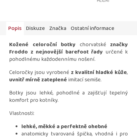
HLÍDAT
Popis
Diskuze
Značka
Ostatní informace
Kožené celoroční botky
chorvatské
značky
Froddo z nejnovější barefoot řady
určené k
pohodlnému každodennímu nošení.
Celoročky jsou vyrobené
z kvalitní hladké kůže
,
uvnitř mírně zateplené
imitací semiše.
Botky jsou lehké, pohodlné a zajišťují tepelný
komfort pro kotníky.
Vlastnosti:
lehké, měkké a perfektně ohebné
anatomicky tvarovaná špička, vhodná i pro