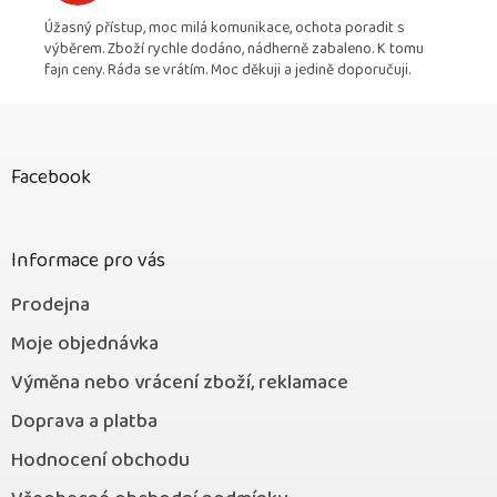
Úžasný přístup, moc milá komunikace, ochota poradit s
výběrem. Zboží rychle dodáno, nádherně zabaleno. K tomu
fajn ceny. Ráda se vrátím. Moc děkuji a jedině doporučuji.
Z
á
p
Facebook
a
t
í
Informace pro vás
Prodejna
Moje objednávka
Výměna nebo vrácení zboží, reklamace
Doprava a platba
Hodnocení obchodu