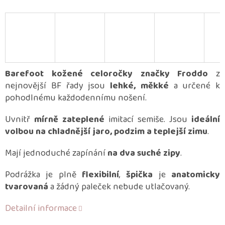
Barefoot kožené celoročky značky Froddo
z
nejnovější BF řady jsou
lehké, měkké
a určené k
pohodlnému každodennímu nošení.
Uvnitř
mírně zateplené
imitací semiše. Jsou
ideální
volbou na chladnější jaro, podzim a teplejší zimu
.
Mají jednoduché zapínání
na dva suché zipy
.
Podrážka je plně
flexibilní
,
špička
je
anatomicky
tvarovaná
a žádný paleček nebude utlačovaný.
Detailní informace