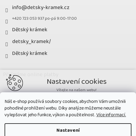
info
@
detsky-kramek.cz
+420 723 053 937 po-pá 9:00-17:00
Dětský krámek
detsky_kramek/
Dětský krámek
Přijímáme online platby
Nastavení cookies
Vítejte na našem webu!
Potřebujeme nastavit cookies a související technologie, aby
Náš e-shop používá soubory cookies, abychom Vám umožnili
zobrazovaný obsah odpovídal vašim potřebám a vy na webu nalezli
pohodlné prohlížení webu. Díky analýze můžeme neustále
přesně to, co potřebujete. Soubory cookies používané na našem webu
nikdy neslouží ke zjišťování totožnosti uživatelů stránek
.
vylepšovat jeho funkce, výkon a použitelnost.
Více informací.
Přijmout všechny cookies
Nastavení