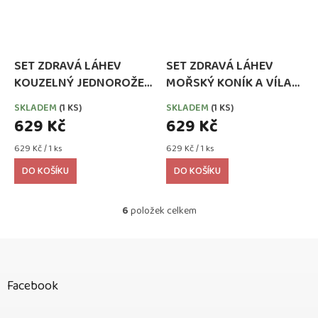
SET ZDRAVÁ LÁHEV
SET ZDRAVÁ LÁHEV
KOUZELNÝ JEDNOROŽEC
MOŘSKÝ KONÍK A VÍLA
0,5 l + ZDRAVÁ SVÁČA
0,5 l + ZDRAVÁ SVÁČA
SKLADEM
(1 KS)
SKLADEM
(1 KS)
900 ml
900 ml
629 Kč
629 Kč
Měrná
Měrná
629 Kč / 1 ks
629 Kč / 1 ks
cena:
cena:
DO KOŠÍKU
DO KOŠÍKU
6
položek celkem
O
v
l
Z
á
á
d
p
a
Facebook
a
c
t
í