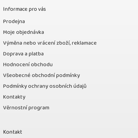
í
p
r
Informace pro vás
v
k
Prodejna
y
v
Moje objednávka
ý
Výměna nebo vrácení zboží, reklamace
p
i
Doprava a platba
s
u
Hodnocení obchodu
Všeobecné obchodní podmínky
Podmínky ochrany osobních údajů
Kontakty
Věrnostní program
Kontakt