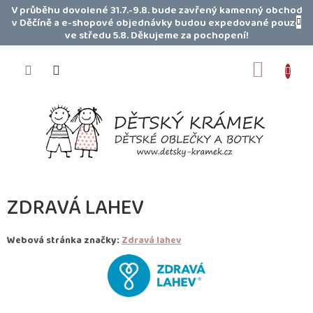
Přejít
V průběhu dovolené 31.7.-9.8. bude zavřený kamenný obchod
na
v Děčíně a e-shopové objednávky budou expedované pouze
obsah
ve středu 5.8. Děkujeme za pochopení!
NÁKUP
KOŠÍK
ZDRAVÁ LAHEV
Webová stránka značky:
Zdravá lahev