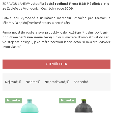
ZDRAVOU LAHEV® vytvořila
česká rodinná firma R&B Mědílek s. r. o.
ze Žacléře ve Východních Čechách v roce 2009.
Lahve jsou vyrobené z unikátního materiálu určeného pro farmacii a
lékařství a splňují veškeré atesty a certifikáty.
Firma neustále roste a své produkty dále rozšiřuje. K velmi oblíbeným
doplňkům patří
svačinové boxy
. Boxy si můžete zkompletovat do setu
ve stejném designu, jako máte zdravou lahev, nebo si můžete vytvořit
svou vlastní.
OTEVŘÍT FILTR
Ř
a
Nejlevnější
Nejdražší
Nejprodávanější
Abecedně
z
e
V
n
Novinka
Novinka
ý
í
p
p