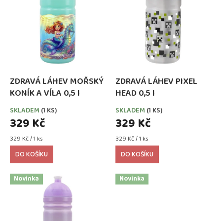
i
r
s
o
p
d
r
u
o
k
d
t
u
ů
k
ZDRAVÁ LÁHEV MOŘSKÝ
ZDRAVÁ LÁHEV PIXEL
t
KONÍK A VÍLA 0,5 l
HEAD 0,5 l
ů
SKLADEM
(1 KS)
SKLADEM
(1 KS)
329 Kč
329 Kč
Měrná
Měrná
329 Kč / 1 ks
329 Kč / 1 ks
cena:
cena:
DO KOŠÍKU
DO KOŠÍKU
Novinka
Novinka