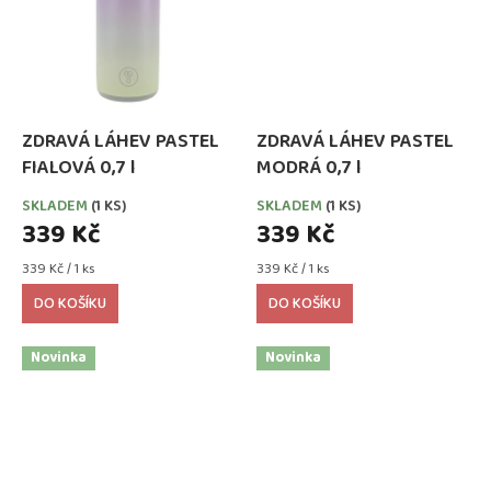
ZDRAVÁ LÁHEV PASTEL
ZDRAVÁ LÁHEV PASTEL
FIALOVÁ 0,7 l
MODRÁ 0,7 l
SKLADEM
(1 KS)
SKLADEM
(1 KS)
339 Kč
339 Kč
Měrná
Měrná
339 Kč / 1 ks
339 Kč / 1 ks
cena:
cena:
DO KOŠÍKU
DO KOŠÍKU
Novinka
Novinka