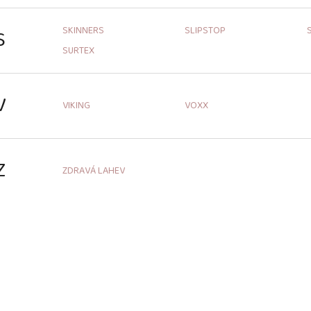
SKINNERS
SLIPSTOP
S
SURTEX
V
VIKING
VOXX
Z
ZDRAVÁ LAHEV