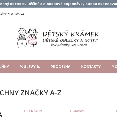
amenný obchod v Děčíně a e-shopové objednávky budou expedovan
sky-kramek.cz
LŇKY
% SLEVY %
PRODEJNA
KONTAKTY
MO
CHNY ZNAČKY A-Z
AFFENZAHN
ALMAWIN
A