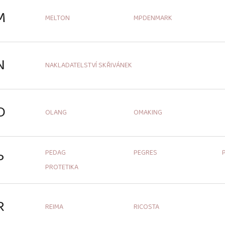
M
MELTON
MPDENMARK
N
NAKLADATELSTVÍ SKŘIVÁNEK
O
OLANG
OMAKING
PEDAG
PEGRES
P
PROTETIKA
R
REIMA
RICOSTA