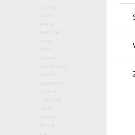
ATTIPAS
AYA&IDA
BABICE
BABY BARE
BAREA
BEDA
BEFADO
BIOMECANICS
BOBUX
BUNDGAARD
CICIBAN
CORNETTE
CRAVE
D.D.STEP
DEMAR
FARE