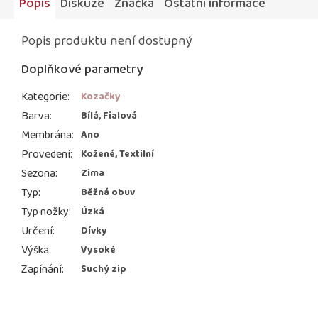
Popis
Diskuze
Značka
Ostatní informace
Popis produktu není dostupný
Doplňkové parametry
Kategorie
:
Kozačky
Barva
:
Bílá, Fialová
Membrána
:
Ano
Provedení
:
Kožené, Textilní
Sezona
:
Zima
Typ
:
Běžná obuv
Typ nožky
:
Úzká
Určení
:
Dívky
Výška
:
Vysoké
Zapínání
:
Suchý zip