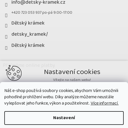
info
@
detsky-kramek.cz
+420 723 053 937 po-pá 9:00-17:00
Dětský krámek
detsky_kramek/
Dětský krámek
Přijímáme online platby
Nastavení cookies
Vítejte na našem webu!
Potřebujeme nastavit cookies a související technologie, aby
Náš e-shop používá soubory cookies, abychom Vám umožnili
zobrazovaný obsah odpovídal vašim potřebám a vy na webu nalezli
pohodlné prohlížení webu. Díky analýze můžeme neustále
přesně to, co potřebujete. Soubory cookies používané na našem webu
nikdy neslouží ke zjišťování totožnosti uživatelů stránek
.
vylepšovat jeho funkce, výkon a použitelnost.
Více informací.
Přijmout všechny cookies
Nastavení