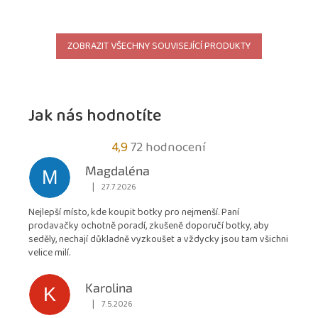
ZOBRAZIT VŠECHNY SOUVISEJÍCÍ PRODUKTY
Jak nás hodnotíte
Průměrné
4,9
72 hodnocení
hodnocení
Magdaléna
M
obchodu
|
27.7.2026
Hodnocení obchodu je 5 z 5 hvězdiček.
je
Nejlepší místo, kde koupit botky pro nejmenší. Paní
4,9
prodavačky ochotně poradí, zkušeně doporučí botky, aby
z
seděly, nechají důkladně vyzkoušet a vždycky jsou tam všichni
5
velice milí.
hvězdiček.
Karolina
K
|
7.5.2026
Hodnocení obchodu je 5 z 5 hvězdiček.