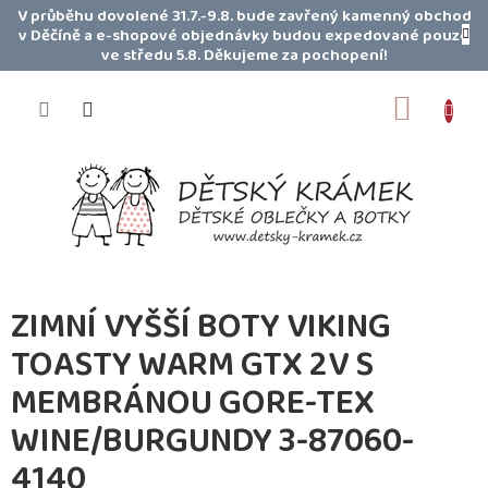
Přejít
V průběhu dovolené 31.7.-9.8. bude zavřený kamenný obchod
na
v Děčíně a e-shopové objednávky budou expedované pouze
obsah
ve středu 5.8. Děkujeme za pochopení!
NÁKUP
KOŠÍK
ZIMNÍ VYŠŠÍ BOTY VIKING
TOASTY WARM GTX 2V S
MEMBRÁNOU GORE-TEX
WINE/BURGUNDY 3-87060-
4140