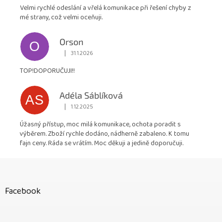
Velmi rychlé odeslání a vřelá komunikace při řešení chyby z
mé strany, což velmi oceňuji.
Orson
O
|
31.1.2026
Hodnocení obchodu je 5 z 5 hvězdiček.
TOP!DOPORUČUJI!!
Adéla Sáblíková
AS
|
1.12.2025
Hodnocení obchodu je 5 z 5 hvězdiček.
Úžasný přístup, moc milá komunikace, ochota poradit s
výběrem. Zboží rychle dodáno, nádherně zabaleno. K tomu
fajn ceny. Ráda se vrátím. Moc děkuji a jedině doporučuji.
Z
á
p
Facebook
a
t
í