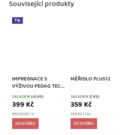
Související produkty
Tip
IMPREGNACE S
MĚŘIDLO PLUS12
VÝŽIVOU PEDAG TECH
WATERPROOFER,
SKLADEM
(>5 KS)
SKLADEM
(1 KS)
EXTRA SILNÁ
399 Kč
359 Kč
Měrná
Měrná
997,50 Kč / 1 l
359 Kč / 1 ks
cena:
cena:
DO KOŠÍKU
DO KOŠÍKU