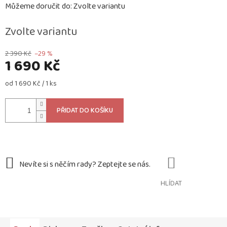
Můžeme doručit do:
Zvolte variantu
Zvolte variantu
2 390 Kč
–29 %
1 690 Kč
Měrná
od 1 690 Kč / 1 ks
cena:
PŘIDAT DO KOŠÍKU
HLÍDAT