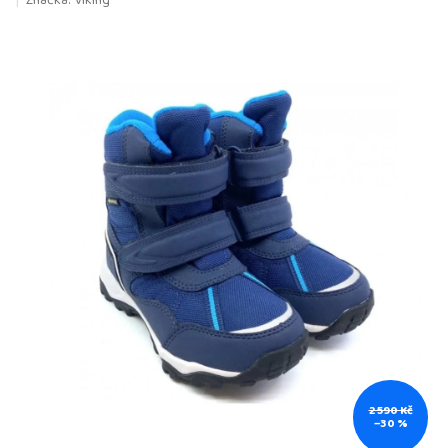
Značka:
Viking
produktu
je
0,0
z
5
hvězdiček.
2 590 Kč
–30 %