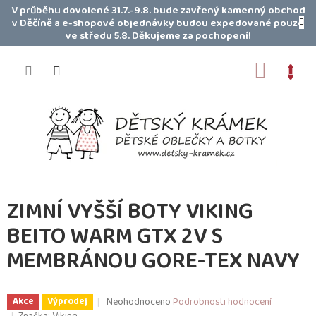
Přejít
V průběhu dovolené 31.7.-9.8. bude zavřený kamenný obchod
na
v Děčíně a e-shopové objednávky budou expedované pouze
obsah
ve středu 5.8. Děkujeme za pochopení!
NÁKUP
KOŠÍK
ZIMNÍ VYŠŠÍ BOTY VIKING
BEITO WARM GTX 2V S
MEMBRÁNOU GORE-TEX NAVY
Průměrné
Neohodnoceno
Podrobnosti hodnocení
Akce
Výprodej
hodnocení