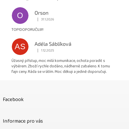
Orson
O
|
31.1.2026
Hodnocení obchodu je 5 z 5 hvězdiček.
TOP!DOPORUČUJI!!
Adéla Sáblíková
AS
|
1.12.2025
Hodnocení obchodu je 5 z 5 hvězdiček.
Úžasný přístup, moc milá komunikace, ochota poradit s
výběrem. Zboží rychle dodáno, nádherně zabaleno. K tomu
fajn ceny. Ráda se vrátím. Moc děkuji a jedině doporučuji.
Z
á
p
Facebook
a
t
í
Informace pro vás