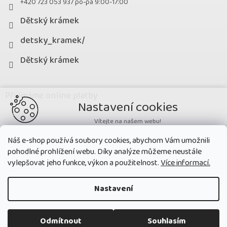
+420 723 053 937 po-pá 9:00-17:00
Dětský krámek
detsky_kramek/
Dětský krámek
Přijímáme online platby
Nastavení cookies
Vítejte na našem webu!
Potřebujeme nastavit cookies a související technologie, aby
Náš e-shop používá soubory cookies, abychom Vám umožnili
zobrazovaný obsah odpovídal vašim potřebám a vy na webu nalezli
pohodlné prohlížení webu. Díky analýze můžeme neustále
přesně to, co potřebujete. Soubory cookies používané na našem webu
nikdy neslouží ke zjišťování totožnosti uživatelů stránek
.
vylepšovat jeho funkce, výkon a použitelnost.
Více informací.
Přijmout všechny cookies
Nastavení
Nastavit
Copyright 2026
Dětský krámek
. Všechna práva vyhrazena.
Upravit
Odmítnout
Souhlasím
nastavení cookies