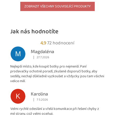
ZOBRAZIT VŠECHNY SOUVISEJÍCÍ PRODUKTY
Jak nás hodnotíte
Průměrné
4,9
72 hodnocení
hodnocení
Magdaléna
M
obchodu
|
27.7.2026
Hodnocení obchodu je 5 z 5 hvězdiček.
je
Nejlepší místo, kde koupit botky pro nejmenší. Paní
4,9
prodavačky ochotně poradí, zkušeně doporučí botky, aby
z
seděly, nechají důkladně vyzkoušet a vždycky jsou tam všichni
5
velice milí.
hvězdiček.
Karolina
K
|
7.5.2026
Hodnocení obchodu je 5 z 5 hvězdiček.
Velmi rychlé odeslání a vřelá komunikace při řešení chyby z
mé strany, což velmi oceňuji.