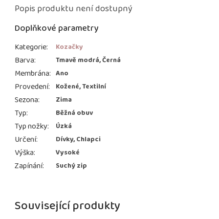
Popis produktu není dostupný
Doplňkové parametry
Kategorie
:
Kozačky
Barva
:
Tmavě modrá, Černá
Membrána
:
Ano
Provedení
:
Kožené, Textilní
Sezona
:
Zima
Typ
:
Běžná obuv
Typ nožky
:
Úzká
Určení
:
Dívky, Chlapci
Výška
:
Vysoké
Zapínání
:
Suchý zip
Související produkty