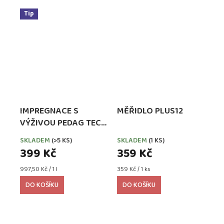
Tip
IMPREGNACE S
MĚŘIDLO PLUS12
VÝŽIVOU PEDAG TECH
WATERPROOFER,
SKLADEM
(>5 KS)
SKLADEM
(1 KS)
EXTRA SILNÁ
399 Kč
359 Kč
Měrná
Měrná
997,50 Kč / 1 l
359 Kč / 1 ks
cena:
cena:
DO KOŠÍKU
DO KOŠÍKU