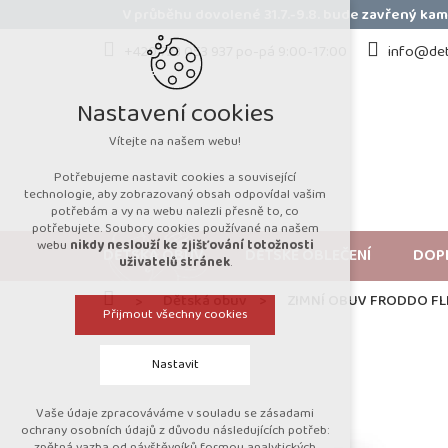
Přejít
V průběhu dovolené 31.7.-9.8. bude zavřený k
na
obsah
+420 723 053 937 po-pá 9:00-17:00
info@det
Nastavení cookies
Vítejte na našem webu!
Potřebujeme nastavit cookies a související
technologie, aby zobrazovaný obsah odpovídal vašim
potřebám a vy na webu nalezli přesně to, co
potřebujete. Soubory cookies používané na našem
webu
nikdy neslouží ke zjišťování totožnosti
DĚTSKÁ OBUV
DĚTSKÉ OBLEČENÍ
DOP
uživatelů stránek
.
Domů
Dětská obuv
ZIMNÍ OBUV FRODDO FLE
Přijmout všechny cookies
Nastavit
Vaše údaje zpracováváme v souladu se zásadami
Technická cookies
ochrany osobních údajů z důvodu následujících potřeb:
zpětná vazba od návštěvníků formou analytických