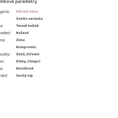
lňkové parametry
gorie
:
Dětská obuv
:
Zvolte variantu
va
:
Tmavě hnědá
edení
:
Kožené
ona
:
Zima
Kompromis
nožky
:
Úzká, Střední
ní
:
Dívky, Chlapci
ka
:
Kotníkové
nání
:
Suchý zip