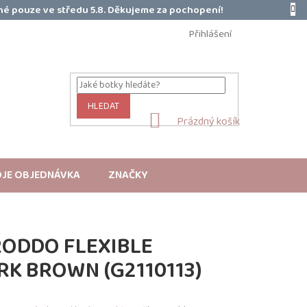
é pouze ve středu 5.8. Děkujeme za pochopení!
Přihlášení
HLEDAT
NÁKUPNÍ
Prázdný košík
KOŠÍK
JE OBJEDNÁVKA
ZNAČKY
RODDO FLEXIBLE
RK BROWN (G2110113)