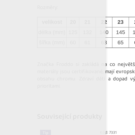
Rozměry:
velikost
20
21
22
23
délka (mm)
125
132
140
145
šířka (mm)
60
61
63
65
Značka Froddo si zakládá na co největš
materiály jsou certifikované, mají evrops
obsahu chromu. Zdraví dětí a dopad výr
prioritami.
Související produkty
Kód:
7331
Tip