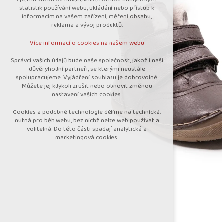
nutná pro provozování webu
statistik používání webu, ukládání nebo přístup k
udržení kontextu stránek (session):
informacím na vašem zařízení, měření obsahu,
případná přihlášení, volby jazyka, apod.
reklama a vývoj produktů.
Volitelná cookies
Více informací o cookies na našem webu
analytická pro anonymizované vyhodnocení
návštěvnosti
Správci vašich údajů bude naše společnost, jakož i naši
marketingová cookies (Google)
důvěryhodní partneři, se kterými neustále
spolupracujeme. Vyjádření souhlasu je dobrovolné.
Více informací o cookies na našem webu
Můžete jej kdykoli zrušit nebo obnovit změnou
nastavení vašich cookies.
Cookies a podobné technologie dělíme na technická:
Přijmout všechny cookies
nutná pro běh webu, bez nichž nelze web používat a
volitelná. Do této části spadají analytická a
marketingová cookies.
Odmítnout vše