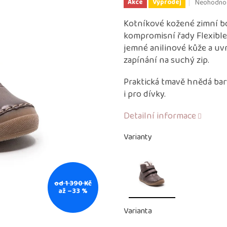
Průměrné
Neohodno
Akce
Výprodej
hodnocení
produktu
Kotníkové kožené zimní b
je
kompromisní řady Flexible
0,0
jemné anilinové kůže a uv
z
zapínání na suchý zip.
5
hvězdiček.
Praktická tmavě hnědá barv
i pro dívky.
Detailní informace
Varianty
od 1 390 Kč
až –33 %
Varianta