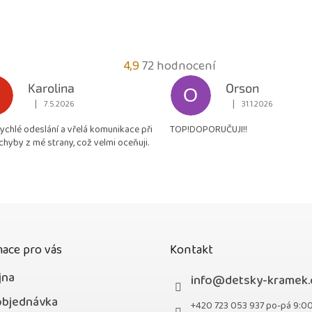
Průměrné
4,9
72 hodnocení
hodnocení
Karolina
Orson
O
obchodu
|
|
7.5.2026
31.1.2026
Hodnocení obchodu je 5 z 5 hvězdiček.
Hodnocení obchodu je
je
rychlé odeslání a vřelá komunikace při
TOP!DOPORUČUJI!!
4,9
chyby z mé strany, což velmi oceňuji.
z
5
hvězdiček.
ace pro vás
Kontakt
jna
info
@
detsky-kramek.
objednávka
+420 723 053 937 po-pá 9:0