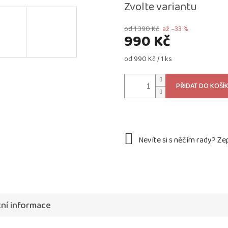
Zvolte variantu
od 1 390 Kč
až –33 %
990 Kč
Měrná
od 990 Kč / 1 ks
cena:
PŘIDAT DO KOŠÍ
ní informace