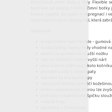
Kotníčkové zimní boty z řady Flexible 
botičkám od značky Froddo. Zimní botky j
krásně vypadá, ale spolu s impregnací i 
ošetřování kvalitní impregnací, která zab
Vlastnosti:
kompromisní řada Flexible - gumová
kulatá špička, nejsou tedy vhodné n
ideální na průměrnou a užší nožku
sedí na normální i lehce vyšší nárt
jdou krásně utáhnout okolo kotník
pevnější a užší v oblasti paty
zapínání na dva suché zipy
zateplené měkkou jehněčí kožešino
dobrá voděodolnost, kterou lze zvyš
podrážka vytažená přes špičku slouží
nulový drop
vyrobeno v Chorvatsku