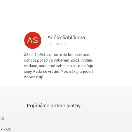
Adéla Sáblíková
AS
|
1.12.2025
 5 z 5 hvězdiček.
Hodnocení obchodu je 5 z 5 hvězdiček.
Úžasný přístup, moc milá komunikace,
ochota poradit s výběrem. Zboží rychle
dodáno, nádherně zabaleno. K tomu fajn
ceny. Ráda se vrátím. Moc děkuji a jedině
doporučuji.
Přijímáme online platby
cz
0-17:00