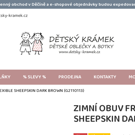
amenný obchod v Děčíně a e-shopové objednávky budou expedovan
sky-kramek.cz
LŇKY
% SLEVY %
PRODEJNA
KONTAKTY
MO
XIBLE SHEEPSKIN DARK BROWN (G2110113)
ZIMNÍ OBUV F
SHEEPSKIN DA