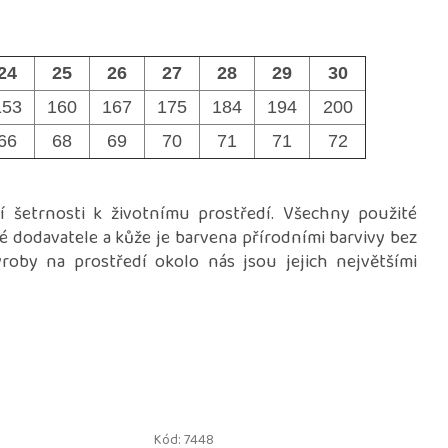
24
25
26
27
28
29
30
153
160
167
175
184
194
200
66
68
69
70
71
71
72
í šetrnosti k životnímu prostředí. Všechny použité
ké dodavatele a kůže je barvena přírodními barvivy bez
oby na prostředí okolo nás jsou jejich největšími
Kód:
7448