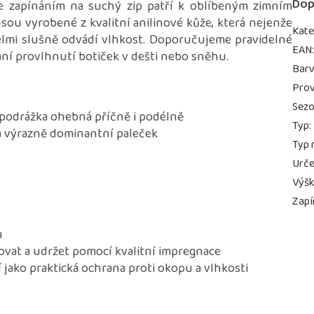
Dop
se zapínáním na suchý zip patří k oblíbeným zimním
sou vyrobené z kvalitní anilinové kůže, která nejenže
Kate
velmi slušně odvádí vlhkost. Doporučujeme pravidelné
EAN
rání provlhnutí botiček v dešti nebo sněhu.
Bar
Prov
Sez
 podrážka ohebná příčně i podélně
Typ
:
a výrazně dominantní paleček
Typ 
Urče
Výš
u
Zapí
u
ovat a udržet pomocí kvalitní impregnace
 jako praktická ochrana proti okopu a vlhkosti