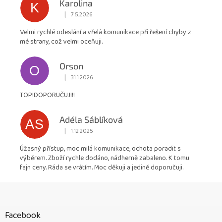
Karolina
K
|
7.5.2026
Hodnocení obchodu je 5 z 5 hvězdiček.
Velmi rychlé odeslání a vřelá komunikace při řešení chyby z
mé strany, což velmi oceňuji.
Orson
O
|
31.1.2026
Hodnocení obchodu je 5 z 5 hvězdiček.
TOP!DOPORUČUJI!!
Adéla Sáblíková
AS
|
1.12.2025
Hodnocení obchodu je 5 z 5 hvězdiček.
Úžasný přístup, moc milá komunikace, ochota poradit s
výběrem. Zboží rychle dodáno, nádherně zabaleno. K tomu
fajn ceny. Ráda se vrátím. Moc děkuji a jedině doporučuji.
Z
á
p
Facebook
a