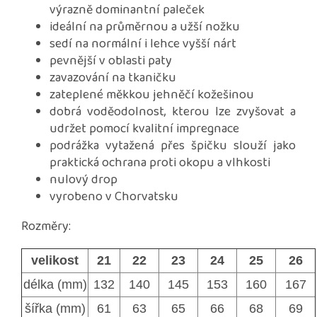
výrazně dominantní paleček
ideální na průměrnou a užší nožku
sedí na normální i lehce vyšší nárt
pevnější v oblasti paty
zavazování na tkaničku
zateplené měkkou jehněčí kožešinou
dobrá voděodolnost, kterou lze zvyšovat a
udržet pomocí kvalitní impregnace
podrážka vytažená přes špičku slouží jako
praktická ochrana proti okopu a vlhkosti
nulový drop
vyrobeno v Chorvatsku
Rozměry:
velikost
21
22
23
24
25
26
délka (mm)
132
140
145
153
160
167
šířka (mm)
61
63
65
66
68
69