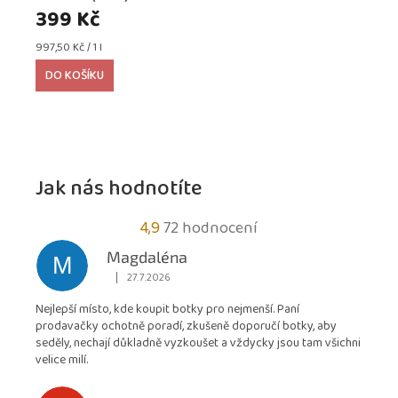
EXTRA SILNÁ
399 Kč
Měrná
997,50 Kč / 1 l
cena:
DO KOŠÍKU
Jak nás hodnotíte
Průměrné
4,9
72 hodnocení
hodnocení
Magdaléna
M
obchodu
|
27.7.2026
Hodnocení obchodu je 5 z 5 hvězdiček.
je
Nejlepší místo, kde koupit botky pro nejmenší. Paní
4,9
prodavačky ochotně poradí, zkušeně doporučí botky, aby
z
seděly, nechají důkladně vyzkoušet a vždycky jsou tam všichni
5
velice milí.
hvězdiček.