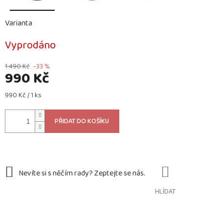
Varianta
Vyprodáno
1 490 Kč
–33 %
990 Kč
Měrná
990 Kč / 1 ks
cena:
PŘIDAT DO KOŠÍKU
HLÍDAT