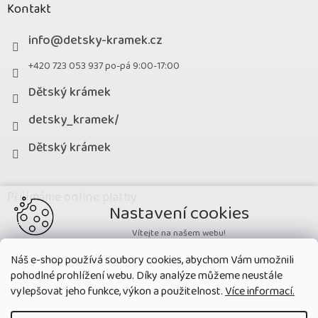
Kontakt
info
@
detsky-kramek.cz
+420 723 053 937 po-pá 9:00-17:00
Dětský krámek
detsky_kramek/
Dětský krámek
Přijímáme online platby
Nastavení cookies
Vítejte na našem webu!
Potřebujeme nastavit cookies a související technologie, aby
Náš e-shop používá soubory cookies, abychom Vám umožnili
zobrazovaný obsah odpovídal vašim potřebám a vy na webu nalezli
pohodlné prohlížení webu. Díky analýze můžeme neustále
přesně to, co potřebujete. Soubory cookies používané na našem webu
nikdy neslouží ke zjišťování totožnosti uživatelů stránek
.
vylepšovat jeho funkce, výkon a použitelnost.
Více informací.