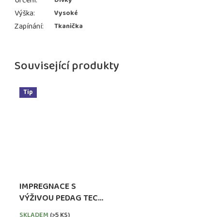
Určení
:
Dívky
Výška
:
Vysoké
Zapínání
:
Tkanička
Související produkty
Tip
IMPREGNACE S
VÝŽIVOU PEDAG TECH
WATERPROOFER,
SKLADEM
(>5 KS)