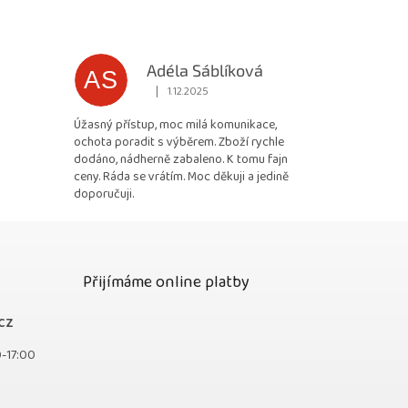
Adéla Sáblíková
AS
|
1.12.2025
 5 z 5 hvězdiček.
Hodnocení obchodu je 5 z 5 hvězdiček.
Úžasný přístup, moc milá komunikace,
ochota poradit s výběrem. Zboží rychle
dodáno, nádherně zabaleno. K tomu fajn
ceny. Ráda se vrátím. Moc děkuji a jedině
doporučuji.
Přijímáme online platby
cz
0-17:00