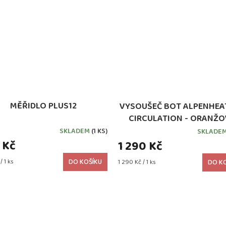
MĚŘIDLO PLUS12
VYSOUŠEČ BOT ALPENHEAT
CIRCULATION - ORANŽO
SKLADEM
(1 KS)
SKLADE
 Kč
1 290 Kč
/ 1 ks
DO KOŠÍKU
Měrná
1 290 Kč / 1 ks
DO K
cena: