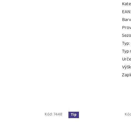
Kate
EAN
Bar
Prov
Sez
Typ
:
Typ 
Urče
Výš
Zapí
Kód:
7448
Kó
Tip