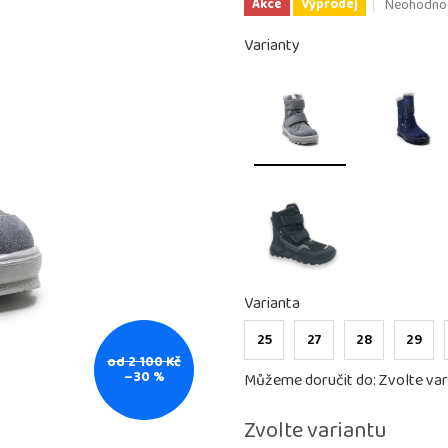
Průměrné
Neohodno
Akce
Výprodej
hodnocení
produktu
Varianty
je
0,0
z
5
hvězdiček.
Varianta
25
27
28
29
od 2 100 Kč
–30 %
Můžeme doručit do:
Zvolte var
Zvolte variantu