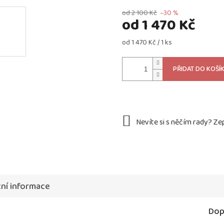
od 2 100 Kč
–30 %
od
1 470 Kč
Měrná
od 1 470 Kč / 1 ks
cena:
PŘIDAT DO KOŠÍ
ní informace
Dop