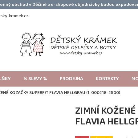
amenný obchod v Děčíně a e-shopové objednávky budou expedovan
sky-kramek.cz
LŇKY
% SLEVY %
PRODEJNA
KONTAKTY
MO
ŽENÉ KOZAČKY SUPERFIT FLAVIA HELLGRAU (1-000218-2500)
ZIMNÍ KOŽENÉ
FLAVIA HELLGR