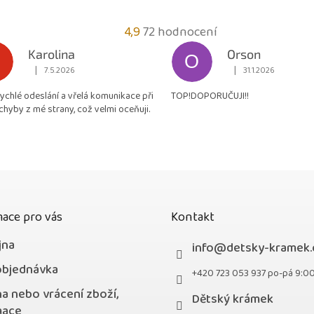
Průměrné
4,9
72 hodnocení
hodnocení
Karolina
Orson
O
obchodu
|
|
7.5.2026
31.1.2026
Hodnocení obchodu je 5 z 5 hvězdiček.
Hodnocení obchodu je
je
rychlé odeslání a vřelá komunikace při
TOP!DOPORUČUJI!!
4,9
chyby z mé strany, což velmi oceňuji.
z
5
hvězdiček.
ace pro vás
Kontakt
jna
info
@
detsky-kramek.
objednávka
+420 723 053 937 po-pá 9:0
a nebo vrácení zboží,
Dětský krámek
mace