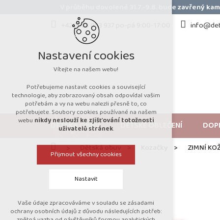
Přejít
V průběhu dovolené 31.7.-9.8. bude zavřený k
na
obsah
+420 723 053 937 po-pá 9:00-17:00
info@det
Nastavení cookies
Vítejte na našem webu!
Potřebujeme nastavit cookies a související
technologie, aby zobrazovaný obsah odpovídal vašim
potřebám a vy na webu nalezli přesně to, co
potřebujete. Soubory cookies používané na našem
webu
nikdy neslouží ke zjišťování totožnosti
DĚTSKÁ OBUV
DĚTSKÉ OBLEČENÍ
DOP
uživatelů stránek
.
Domů
Dětská obuv
Kozačky
ZIMNÍ KO
Přijmout všechny cookies
Nastavit
Vaše údaje zpracováváme v souladu se zásadami
Technická cookies
ochrany osobních údajů z důvodu následujících potřeb:
zpětná vazba od návštěvníků formou analytických