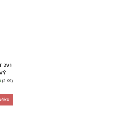
 2V1
VÝ
M
(2 KS)
OŠÍKU