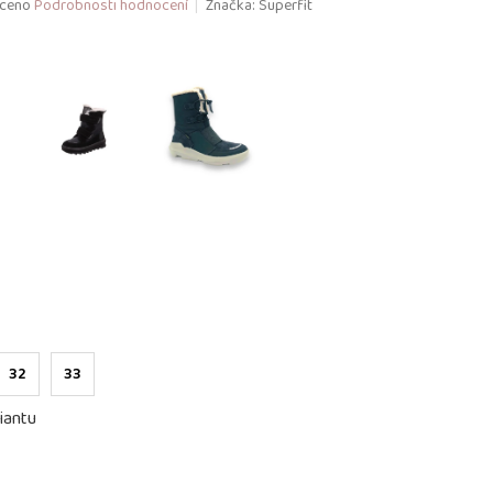
ceno
Podrobnosti hodnocení
Značka:
Superfit
32
33
iantu