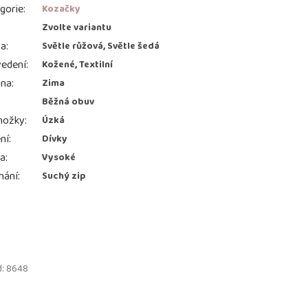
gorie
:
Kozačky
:
Zvolte variantu
va
:
Světle růžová, Světle šedá
edení
:
Kožené, Textilní
ona
:
Zima
Běžná obuv
nožky
:
Úzká
ní
:
Dívky
ka
:
Vysoké
nání
:
Suchý zip
d:
8648