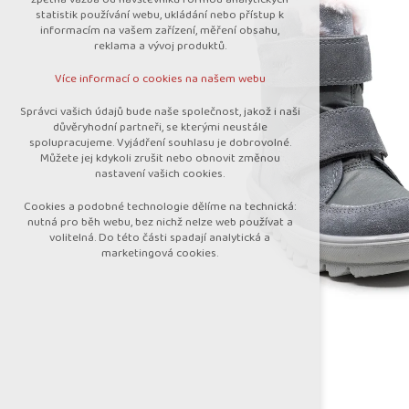
nutná pro provozování webu
statistik používání webu, ukládání nebo přístup k
udržení kontextu stránek (session):
informacím na vašem zařízení, měření obsahu,
případná přihlášení, volby jazyka, apod.
reklama a vývoj produktů.
Volitelná cookies
Více informací o cookies na našem webu
analytická pro anonymizované vyhodnocení
návštěvnosti
Správci vašich údajů bude naše společnost, jakož i naši
marketingová cookies (Google)
důvěryhodní partneři, se kterými neustále
spolupracujeme. Vyjádření souhlasu je dobrovolné.
Více informací o cookies na našem webu
Můžete jej kdykoli zrušit nebo obnovit změnou
nastavení vašich cookies.
Cookies a podobné technologie dělíme na technická:
Přijmout všechny cookies
nutná pro běh webu, bez nichž nelze web používat a
volitelná. Do této části spadají analytická a
marketingová cookies.
Odmítnout vše