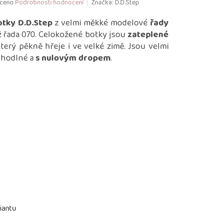
ceno
Podrobnosti hodnocení
Značka:
D.D.Step
otky D.D.Step
z velmi měkké modelové
řady
než řada 070. Celokožené botky jsou
zateplené
který pěkně hřeje i ve velké zimě. Jsou velmi
ohodlné a
s nulovým dropem
.
iantu