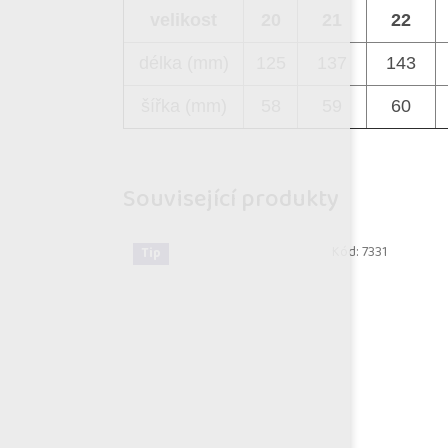
velikost
20
21
22
délka (mm)
125
137
143
šířka (mm)
58
59
60
Související produkty
Kód:
7331
Tip