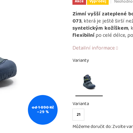
Průměrné
Neohodno
Akce
Výprodej
hodnocení
produktu
Zimní vyšší zateplené b
je
073
, která je ještě širší 
0,0
syntetickým kožíškem
, 
z
flexibilní
po celé délce, p
5
hvězdiček.
Detailní informace
Varianty
Varianta
od 1 090 Kč
–29 %
21
Můžeme doručit do:
Zvolte var