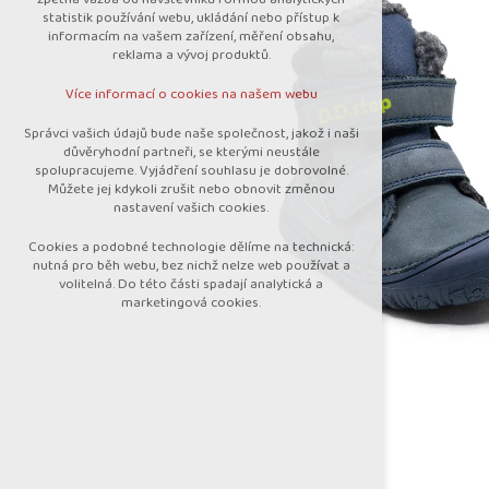
nutná pro provozování webu
statistik používání webu, ukládání nebo přístup k
udržení kontextu stránek (session):
informacím na vašem zařízení, měření obsahu,
případná přihlášení, volby jazyka, apod.
reklama a vývoj produktů.
Volitelná cookies
Více informací o cookies na našem webu
analytická pro anonymizované vyhodnocení
návštěvnosti
Správci vašich údajů bude naše společnost, jakož i naši
marketingová cookies (Google)
důvěryhodní partneři, se kterými neustále
spolupracujeme. Vyjádření souhlasu je dobrovolné.
Více informací o cookies na našem webu
Můžete jej kdykoli zrušit nebo obnovit změnou
nastavení vašich cookies.
Cookies a podobné technologie dělíme na technická:
Přijmout všechny cookies
nutná pro běh webu, bez nichž nelze web používat a
volitelná. Do této části spadají analytická a
marketingová cookies.
Odmítnout vše