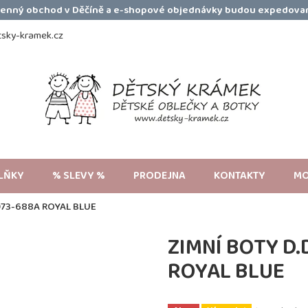
amenný obchod v Děčíně a e-shopové objednávky budou expedovan
sky-kramek.cz
LŇKY
% SLEVY %
PRODEJNA
KONTAKTY
MO
073-688A ROYAL BLUE
ZIMNÍ BOTY D.
ROYAL BLUE