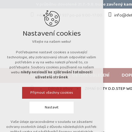
Přejít
V průběhu dovolené 31.7.-9.8. bude zavřený k
na
obsah
+420 723 053 937 po-pá 9:00-17:00
info@det
Nastavení cookies
Vítejte na našem webu!
Potřebujeme nastavit cookies a související
technologie, aby zobrazovaný obsah odpovídal vašim
potřebám a vy na webu nalezli přesně to, co
potřebujete. Soubory cookies používané na našem
webu
nikdy neslouží ke zjišťování totožnosti
DĚTSKÁ OBUV
DĚTSKÉ OBLEČENÍ
DOP
uživatelů stránek
.
Domů
Dětská obuv
ZIMNÍ BOTY D.D.STEP W
Přijmout všechny cookies
Nastavit
Vaše údaje zpracováváme v souladu se zásadami
Technická cookies
ochrany osobních údajů z důvodu následujících potřeb:
zpětná vazba od návštěvníků formou analytických