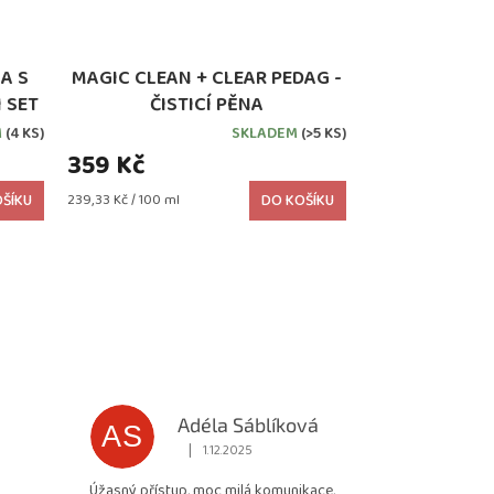
A S
MAGIC CLEAN + CLEAR PEDAG -
 SET
ČISTICÍ PĚNA
M
(4 KS)
SKLADEM
(>5 KS)
359 Kč
Měrná
ŠÍKU
239,33 Kč / 100 ml
DO KOŠÍKU
cena:
Adéla Sáblíková
AS
|
1.12.2025
 5 z 5 hvězdiček.
Hodnocení obchodu je 5 z 5 hvězdiček.
Úžasný přístup, moc milá komunikace,