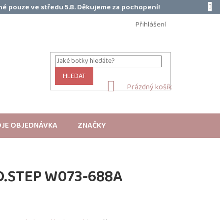
é pouze ve středu 5.8. Děkujeme za pochopení!
Přihlášení
HLEDAT
NÁKUPNÍ
Prázdný košík
KOŠÍK
JE OBJEDNÁVKA
ZNAČKY
D.STEP W073-688A