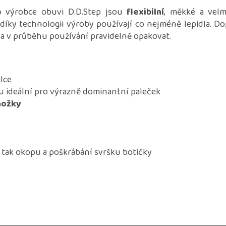
 výrobce obuvi D.D.Step jsou
flexibilní
, měkké a velm
díky technologii výroby používají co nejméně lepidla. 
a v průběhu používání pravidelně opakovat.
lce
ou ideální pro výrazně dominantní paleček
 nožky
í tak okopu a poškrábání svršku botičky