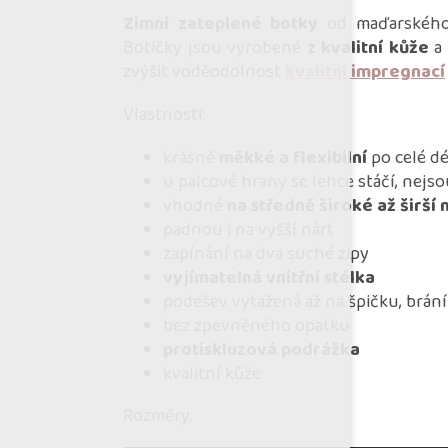
Zimní zateplené botky
od maďarského
Botičky jsou vyrobené
z kvalitní kůže
a 
zvýšit voděodolnost
kvalitní impregnací
Vlastnosti:
krásně
měkké a flexibilní
po celé dé
u palcové hrany se lehce stáčí, nejs
vhodné
na středně široké až širší
padnou i na vyšší nárt
zapínání na dva suché zipy
vyjímatelná vnitřní stélka
podešev vytažená až na špičku, brán
bez zpevněného opatku
protiskluzová podrážka
kvalitní kůže
Rozměry: