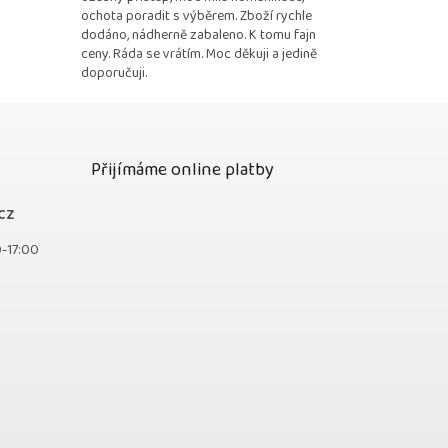
ochota poradit s výběrem. Zboží rychle
dodáno, nádherně zabaleno. K tomu fajn
ceny. Ráda se vrátím. Moc děkuji a jedině
doporučuji.
Přijímáme online platby
cz
0-17:00