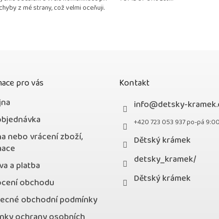
4,9
chyby z mé strany, což velmi oceňuji.
z
5
hvězdiček.
ace pro vás
Kontakt
jna
info
@
detsky-kramek.
objednávka
+420 723 053 937 po-pá 9:0
a nebo vrácení zboží,
Dětský krámek
mace
detsky_kramek/
a a platba
Dětský krámek
cení obchodu
ecné obchodní podmínky
nky ochrany osobních