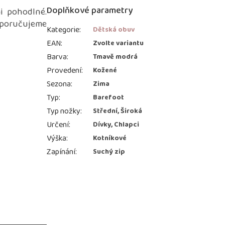
Doplňkové parametry
i pohodlné.
Doporučujeme
Kategorie
:
Dětská obuv
EAN
:
Zvolte variantu
Barva
:
Tmavě modrá
Provedení
:
Kožené
Sezona
:
Zima
Typ
:
Barefoot
Typ nožky
:
Střední, Široká
Určení
:
Dívky, Chlapci
Výška
:
Kotníkové
Zapínání
:
Suchý zip