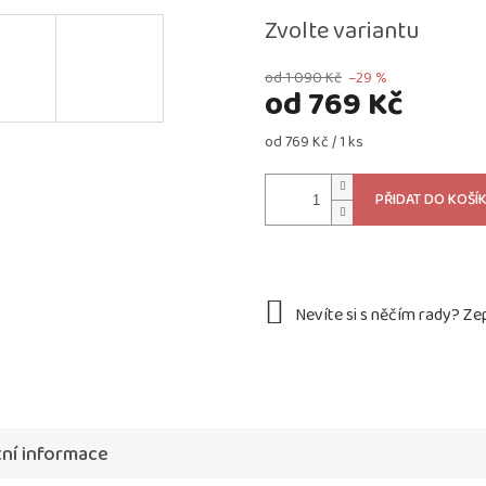
Zvolte variantu
od 1 090 Kč
–29 %
od
769 Kč
Měrná
od 769 Kč / 1 ks
cena:
PŘIDAT DO KOŠÍ
ní informace