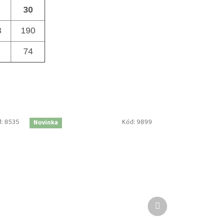
30
3
190
74
d:
8535
Kód:
9899
Novinka
Další
produkt