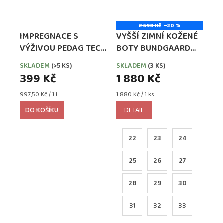
2 690 Kč
–30 %
IMPREGNACE S
VYŠŠÍ ZIMNÍ KOŽENÉ
VÝŽIVOU PEDAG TECH
BOTY BUNDGAARD
WATERPROOFER,
BASIL TEX BLACK
SKLADEM
(>5 KS)
SKLADEM
(3 KS)
EXTRA SILNÁ
(BG303314_1199)
399 Kč
1 880 Kč
Měrná
Měrná
997,50 Kč / 1 l
1 880 Kč / 1 ks
cena:
cena:
DO KOŠÍKU
DETAIL
22
23
24
25
26
27
28
29
30
31
32
33