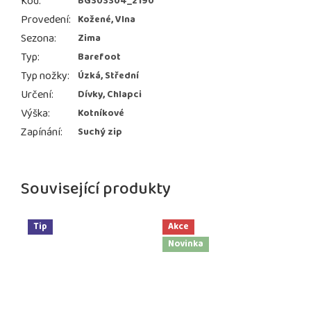
Kód
:
BG303304_2190
Provedení
:
Kožené, Vlna
Sezona
:
Zima
Typ
:
Barefoot
Typ nožky
:
Úzká, Střední
Určení
:
Dívky, Chlapci
Výška
:
Kotníkové
Zapínání
:
Suchý zip
Související produkty
Tip
Akce
Novinka