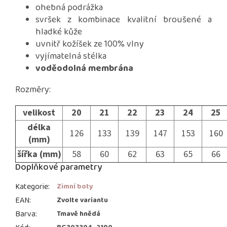
ohebná podrážka
svršek z kombinace kvalitní broušené a
hladké kůže
uvnitř kožíšek ze 100% vlny
vyjímatelná stélka
voděodolná membrána
Rozměry:
velikost
20
21
22
23
24
25
délka
126
133
139
147
153
160
(mm)
šířka (mm)
58
60
62
63
65
66
Doplňkové parametry
Kategorie
:
Zimní boty
EAN
:
Zvolte variantu
Barva
:
Tmavě hnědá