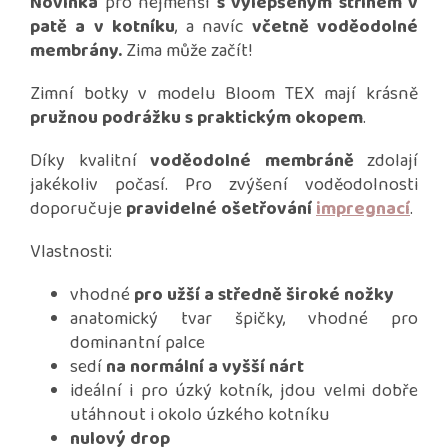
Novinka
pro nejmenší
s vylepšeným střihem v
patě a v kotníku
, a navíc
včetně voděodolné
membrány.
Zima může začít!
Zimní botky v modelu Bloom TEX mají krásně
pružnou podrážku s praktickým okopem
.
Díky kvalitní
voděodolné membráně
zdolají
jakékoliv počasí. Pro zvýšení voděodolnosti
doporučuje
pravidelné ošetřování
impregnací
.
Vlastnosti:
vhodné
pro užší a středně široké nožky
anatomický tvar špičky, vhodné pro
dominantní palce
sedí
na normální a vyšší nárt
ideální i pro úzký kotník, jdou velmi dobře
utáhnout i okolo úzkého kotníku
nulový drop