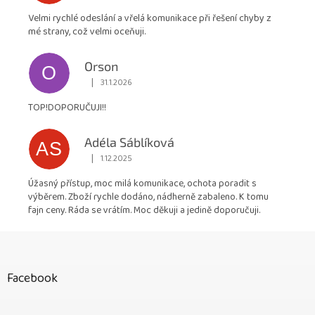
Velmi rychlé odeslání a vřelá komunikace při řešení chyby z
mé strany, což velmi oceňuji.
Orson
O
|
31.1.2026
Hodnocení obchodu je 5 z 5 hvězdiček.
TOP!DOPORUČUJI!!
Adéla Sáblíková
AS
|
1.12.2025
Hodnocení obchodu je 5 z 5 hvězdiček.
Úžasný přístup, moc milá komunikace, ochota poradit s
výběrem. Zboží rychle dodáno, nádherně zabaleno. K tomu
fajn ceny. Ráda se vrátím. Moc děkuji a jedině doporučuji.
Z
á
p
Facebook
a
t