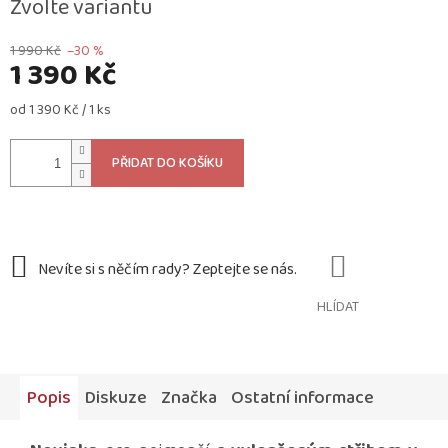
Zvolte variantu
1 990 Kč
–30 %
1 390 Kč
Měrná
od 1 390 Kč / 1 ks
cena:
PŘIDAT DO KOŠÍKU
HLÍDAT
Popis
Diskuze
Značka
Ostatní informace