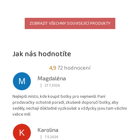
ZOBRAZIT VŠECHNY SOUVISEJÍCÍ PRODUKTY
Jak nás hodnotíte
Průměrné
4,9
72 hodnocení
hodnocení
Magdaléna
M
obchodu
|
27.7.2026
Hodnocení obchodu je 5 z 5 hvězdiček.
je
Nejlepší místo, kde koupit botky pro nejmenší. Paní
4,9
prodavačky ochotně poradí, zkušeně doporučí botky, aby
z
seděly, nechají důkladně vyzkoušet a vždycky jsou tam všichni
5
velice milí.
hvězdiček.
Karolina
K
|
7.5.2026
Hodnocení obchodu je 5 z 5 hvězdiček.