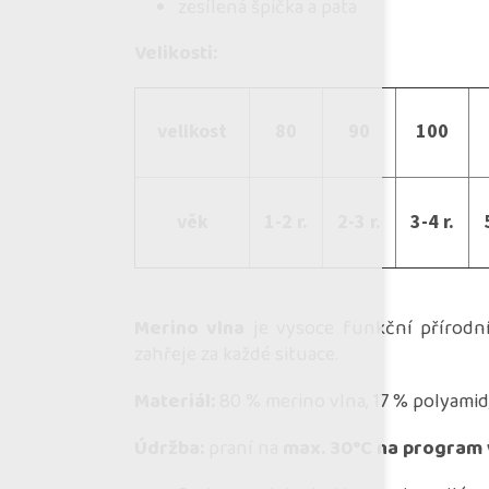
zesílená špička a pata
Velikosti:
velikost
80
90
100
věk
1-2 r.
2-3 r.
3-4 r.
Merino vlna
je vysoce funkční přírodní 
zahřeje za každé situace.
Materiál:
80 % merino vlna, 17 % polyamid
Údržba:
praní na
max. 30°C na program 