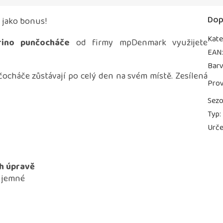
Dop
 jako bonus!
Kate
rino punčocháče
od firmy mpDenmark využijete
EAN
Bar
čocháče zůstávají po celý den na svém místě. Zesílená
Prov
Sez
Typ
:
Urče
h úpravě
i jemné