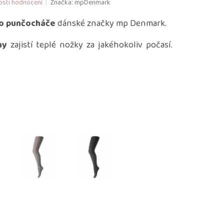
sti hodnocení
Značka:
mpDenmark
o punčocháče
dánské značky mp Denmark.
ny
zajistí teplé nožky za jakéhokoliv počasí.