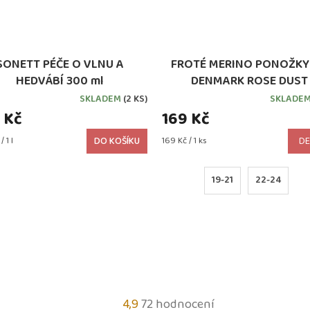
SONETT PÉČE O VLNU A
FROTÉ MERINO PONOŽKY
HEDVÁBÍ 300 ml
DENMARK ROSE DUST
SKLADEM
(2 KS)
SKLADE
 Kč
169 Kč
Měrná
 1 l
DO KOŠÍKU
169 Kč / 1 ks
DE
cena:
19-21
22-24
Průměrné
4,9
72 hodnocení