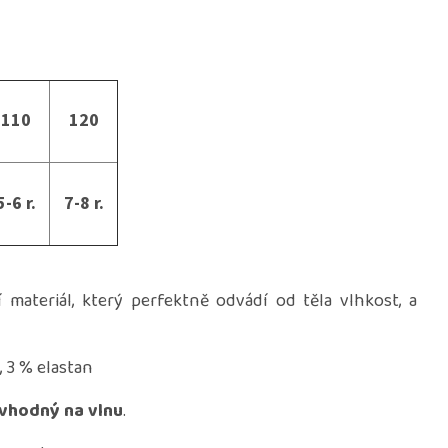
110
120
5-6 r.
7-8 r.
materiál, který perfektně odvádí od těla vlhkost, a
, 3 % elastan
vhodný na vlnu
.