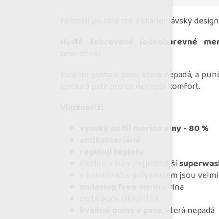
Pohodlí po celý rok a skandinávský design
Hustě žebrované jednobarevné me
celoročně!
Kvalitní guma v pase, která nepadá, a pun
špička a pata pro co nejlepší komfort.
Vlastnosti:
vysoký podíl merino vlny - 80 %
antibakteriální
regulují teplotu
merino vlna v nejjemnější
superwas
v kombinaci s polyamidem jsou velm
mulesing free
merino vlna
certifikace OEKO-TEX
kvalitní guma v pase
, která nepadá