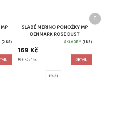
Další
produkt
 MP
SLABÉ MERINO PONOŽKY MP
DENMARK ROSE DUST
M
(2 KS)
SKLADEM
(1 KS)
169 Kč
Měrná
TAIL
169 Kč / 1 ks
DETAIL
cena:
19-21