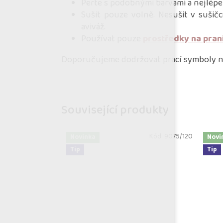
Perte s podobnými barvami a nejlépe
Sušit pouze volně. Nesušit v sušičc
aviváž.
Používat pouze
prostředky na pran
Doporučujeme dodržovat prací symboly na
Související produkty
Kód:
9075/120
Novinka
Novi
Tip
Tip