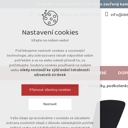
Přejít
V průběhu dovolené 31.7.-9.8. bude zavřený k
na
obsah
+420 723 053 937 po-pá 9:00-17:00
info@det
Nastavení cookies
Vítejte na našem webu!
Potřebujeme nastavit cookies a související
technologie, aby zobrazovaný obsah odpovídal vašim
potřebám a vy na webu nalezli přesně to, co
potřebujete. Soubory cookies používané na našem
webu
nikdy neslouží ke zjišťování totožnosti
DĚTSKÁ OBUV
DĚTSKÉ OBLEČENÍ
DOP
uživatelů stránek
.
Domů
Dětské oblečení
Ponožky, podkolenk
Přijmout všechny cookies
Nastavit
Vaše údaje zpracováváme v souladu se zásadami
Technická cookies
ochrany osobních údajů z důvodu následujících potřeb:
zpětná vazba od návštěvníků formou analytických