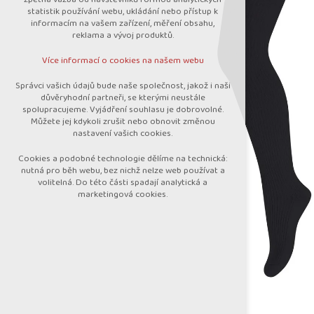
nutná pro provozování webu
statistik používání webu, ukládání nebo přístup k
udržení kontextu stránek (session):
informacím na vašem zařízení, měření obsahu,
případná přihlášení, volby jazyka, apod.
reklama a vývoj produktů.
Volitelná cookies
Více informací o cookies na našem webu
analytická pro anonymizované vyhodnocení
návštěvnosti
Správci vašich údajů bude naše společnost, jakož i naši
marketingová cookies (Google)
důvěryhodní partneři, se kterými neustále
spolupracujeme. Vyjádření souhlasu je dobrovolné.
Více informací o cookies na našem webu
Můžete jej kdykoli zrušit nebo obnovit změnou
nastavení vašich cookies.
Cookies a podobné technologie dělíme na technická:
Přijmout všechny cookies
nutná pro běh webu, bez nichž nelze web používat a
volitelná. Do této části spadají analytická a
marketingová cookies.
Odmítnout vše