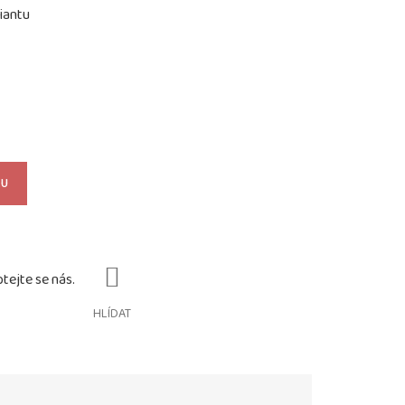
iantu
KU
HLÍDAT