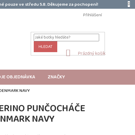
é pouze ve středu 5.8. Děkujeme za pochopení!
Přihlášení
HLEDAT
NÁKUPNÍ
Prázdný košík
KOŠÍK
JE OBJEDNÁVKA
ZNAČKY
DENMARK NAVY
ERINO PUNČOCHÁČE
ENMARK NAVY