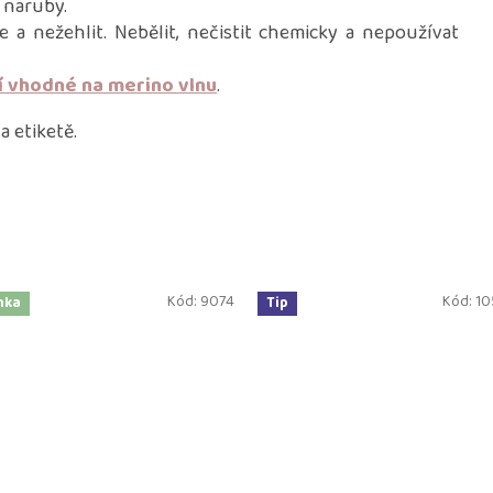
 naruby.
e a nežehlit. Nebělit, nečistit chemicky a nepoužívat
í vhodné na merino vlnu
.
 etiketě.
Kód:
9074
Kód:
10
nka
Tip