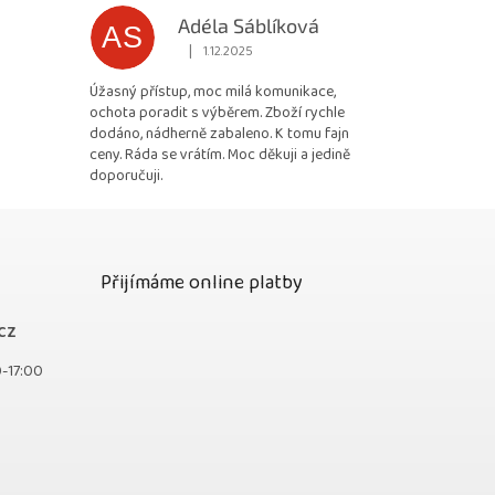
Adéla Sáblíková
AS
|
1.12.2025
 5 z 5 hvězdiček.
Hodnocení obchodu je 5 z 5 hvězdiček.
Úžasný přístup, moc milá komunikace,
ochota poradit s výběrem. Zboží rychle
dodáno, nádherně zabaleno. K tomu fajn
ceny. Ráda se vrátím. Moc děkuji a jedině
doporučuji.
Přijímáme online platby
cz
0-17:00