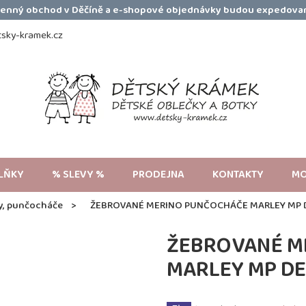
amenný obchod v Děčíně a e-shopové objednávky budou expedovan
sky-kramek.cz
LŇKY
% SLEVY %
PRODEJNA
KONTAKTY
MO
y, punčocháče
ŽEBROVANÉ MERINO PUNČOCHÁČE MARLEY MP 
ŽEBROVANÉ M
MARLEY MP D