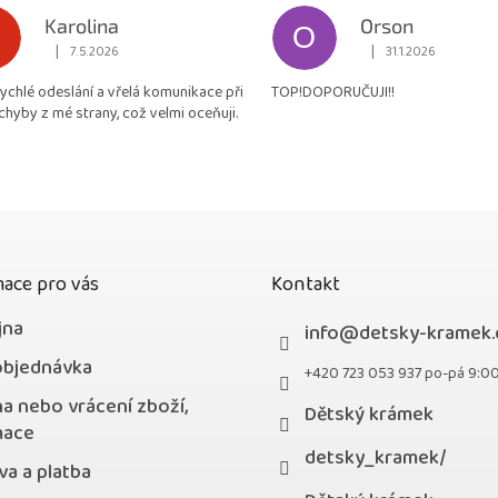
hodnocení
Karolina
Orson
O
obchodu
|
|
7.5.2026
31.1.2026
Hodnocení obchodu je 5 z 5 hvězdiček.
Hodnocení obchodu je
je
rychlé odeslání a vřelá komunikace při
TOP!DOPORUČUJI!!
4,9
chyby z mé strany, což velmi oceňuji.
z
5
hvězdiček.
ace pro vás
Kontakt
jna
info
@
detsky-kramek.
objednávka
+420 723 053 937 po-pá 9:0
a nebo vrácení zboží,
Dětský krámek
mace
detsky_kramek/
a a platba