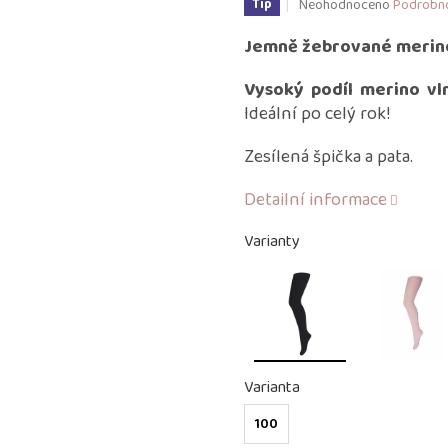
Průměrné
Neohodnoceno
Podrobno
Tip
hodnocení
produktu
Jemně žebrované merin
je
0,0
Vysoký podíl merino vl
z
Ideální po celý rok!
5
hvězdiček.
Zesílená špička a pata.
Detailní informace
Varianty
Varianta
100