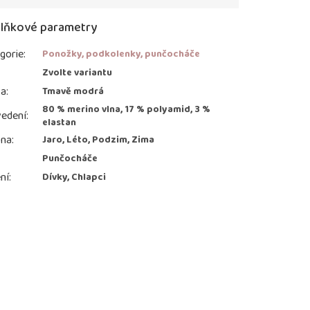
lňkové parametry
gorie
:
Ponožky, podkolenky, punčocháče
:
Zvolte variantu
va
:
Tmavě modrá
80 % merino vlna, 17 % polyamid, 3 %
edení
:
elastan
ona
:
Jaro, Léto, Podzim, Zima
Punčocháče
ní
:
Dívky, Chlapci