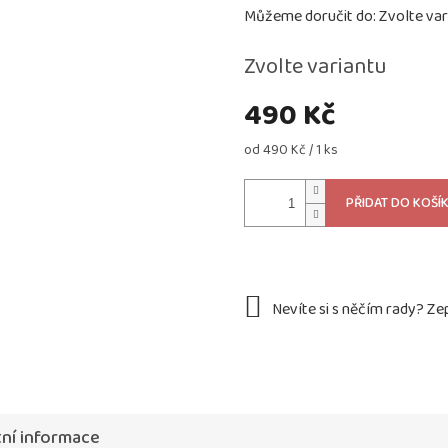
Můžeme doručit do:
Zvolte var
Zvolte variantu
490 Kč
Měrná
od 490 Kč / 1 ks
cena:
PŘIDAT DO KOŠÍ
ní informace