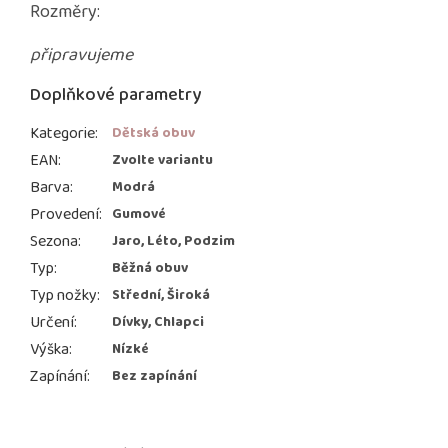
Rozměry:
připravujeme
Doplňkové parametry
Kategorie
:
Dětská obuv
EAN
:
Zvolte variantu
Barva
:
Modrá
Provedení
:
Gumové
Sezona
:
Jaro, Léto, Podzim
Typ
:
Běžná obuv
Typ nožky
:
Střední, Široká
Určení
:
Dívky, Chlapci
Výška
:
Nízké
Zapínání
:
Bez zapínání