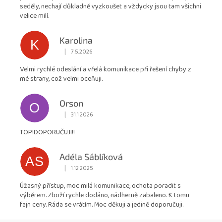
z
seděly, nechají důkladně vyzkoušet a vždycky jsou tam všichni
5
velice milí.
hvězdiček.
Karolina
K
|
7.5.2026
Hodnocení obchodu je 5 z 5 hvězdiček.
Velmi rychlé odeslání a vřelá komunikace při řešení chyby z
mé strany, což velmi oceňuji.
Orson
O
|
31.1.2026
Hodnocení obchodu je 5 z 5 hvězdiček.
TOP!DOPORUČUJI!!
Adéla Sáblíková
AS
|
1.12.2025
Hodnocení obchodu je 5 z 5 hvězdiček.
Úžasný přístup, moc milá komunikace, ochota poradit s
výběrem. Zboží rychle dodáno, nádherně zabaleno. K tomu
fajn ceny. Ráda se vrátím. Moc děkuji a jedině doporučuji.