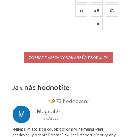
27
28
29
30
ZOBRAZIT VŠECHNY SOUVISEJÍCÍ PRODUKTY
Jak nás hodnotíte
Průměrné
4,9
72 hodnocení
hodnocení
Magdaléna
M
obchodu
|
27.7.2026
Hodnocení obchodu je 5 z 5 hvězdiček.
je
Nejlepší místo, kde koupit botky pro nejmenší. Paní
4,9
prodavačky ochotně poradí, zkušeně doporučí botky, aby