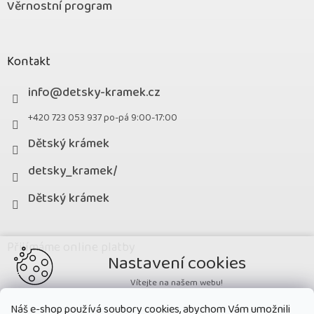
Věrnostní program
Kontakt
info
@
detsky-kramek.cz
+420 723 053 937 po-pá 9:00-17:00
Dětský krámek
detsky_kramek/
Dětský krámek
Přijímáme online platby
Nastavení cookies
Vítejte na našem webu!
Potřebujeme nastavit cookies a související technologie, aby
Náš e-shop používá soubory cookies, abychom Vám umožnili
zobrazovaný obsah odpovídal vašim potřebám a vy na webu nalezli