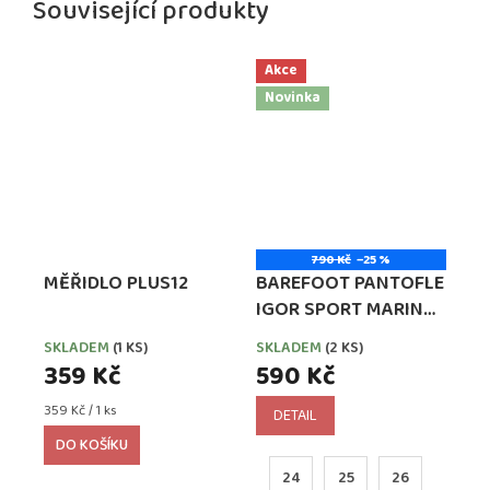
Související produkty
Akce
Novinka
790 Kč
–25 %
MĚŘIDLO PLUS12
BAREFOOT PANTOFLE
IGOR SPORT MARINO
(MODRÉ)
SKLADEM
(1 KS)
SKLADEM
(2 KS)
359 Kč
590 Kč
Měrná
359 Kč / 1 ks
DETAIL
cena:
DO KOŠÍKU
24
25
26