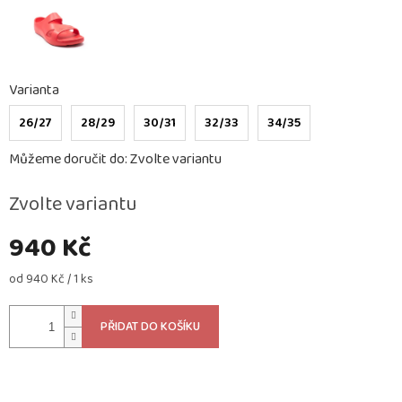
Varianta
26/27
28/29
30/31
32/33
34/35
Můžeme doručit do:
Zvolte variantu
Zvolte variantu
940 Kč
Měrná
od 940 Kč / 1 ks
cena:
PŘIDAT DO KOŠÍKU