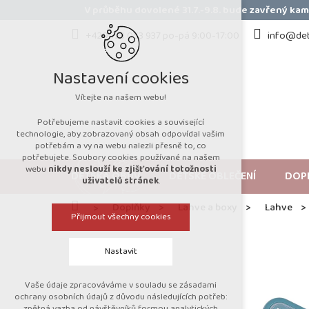
Přejít
V průběhu dovolené 31.7.-9.8. bude zavřený k
na
obsah
+420 723 053 937 po-pá 9:00-17:00
info@det
Nastavení cookies
Vítejte na našem webu!
Potřebujeme nastavit cookies a související
technologie, aby zobrazovaný obsah odpovídal vašim
potřebám a vy na webu nalezli přesně to, co
potřebujete. Soubory cookies používané na našem
webu
nikdy neslouží ke zjišťování totožnosti
DĚTSKÁ OBUV
DĚTSKÉ OBLEČENÍ
DOP
uživatelů stránek
.
Domů
Doplňky
Lahve a boxy
Lahve
Přijmout všechny cookies
Nastavit
Vaše údaje zpracováváme v souladu se zásadami
Technická cookies
ochrany osobních údajů z důvodu následujících potřeb:
zpětná vazba od návštěvníků formou analytických