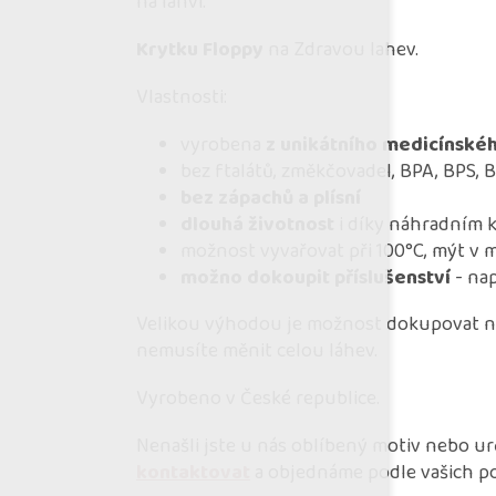
na láhvi.
Krytku Floppy
na Zdravou lahev.
Vlastnosti:
vyrobena
z unikátního medicínské
bez ftalátů, změkčovadel, BPA, BPS, 
bez zápachů a plísní
dlouhá životnost
i díky náhradním
možnost vyvařovat při 100°C, mýt v 
možno dokoupit příslušenství
- nap
Velikou výhodou je možnost dokupovat náh
nemusíte měnit celou láhev.
Vyrobeno v České republice.
Nenašli jste u nás oblíbený motiv nebo 
kontaktovat
a objednáme podle vašich p