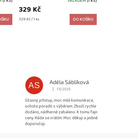
M
(1 KS)
SKLADEM
(1 KS)
329 Kč
Měrná
ŠÍKU
329 Kč / 1 ks
DO KOŠÍKU
cena:
Adéla Sáblíková
AS
|
1.12.2025
 5 z 5 hvězdiček.
Hodnocení obchodu je 5 z 5 hvězdiček.
Úžasný přístup, moc milá komunikace,
ochota poradit s výběrem. Zboží rychle
dodáno, nádherně zabaleno. K tomu fajn
ceny. Ráda se vrátím. Moc děkuji a jedině
doporučuji.