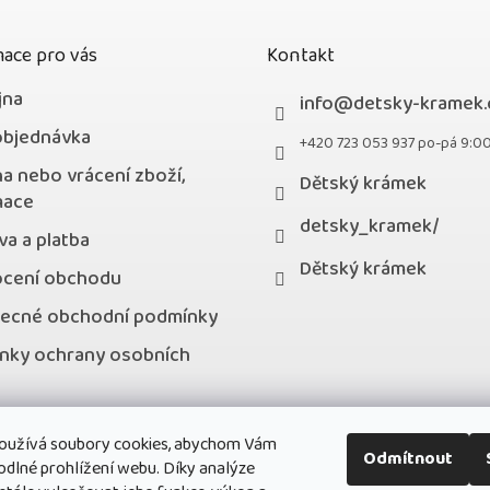
ace pro vás
Kontakt
jna
info
@
detsky-kramek.
objednávka
+420 723 053 937 po-pá 9:0
a nebo vrácení zboží,
Dětský krámek
mace
detsky_kramek/
a a platba
Dětský krámek
cení obchodu
ecné obchodní podmínky
nky ochrany osobních
kty
oužívá soubory cookies, abychom Vám
stní program
Odmítnout
odlné prohlížení webu. Díky analýze