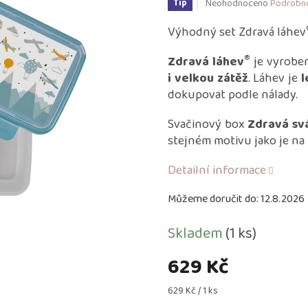
Průměrné
Neohodnoceno
Podrobno
Tip
hodnocení
produktu
Výhodný set Zdravá láhev
je
0,0
®
Zdravá láhev
je vyrobe
z
i velkou zátěž
. Láhev je
l
5
dokupovat podle nálady.
hvězdiček.
Svačinový box
Zdravá sv
stejném motivu jako je na 
Detailní informace
Můžeme doručit do:
12.8.2026
Skladem
(1 ks)
629 Kč
Měrná
629 Kč / 1 ks
cena: