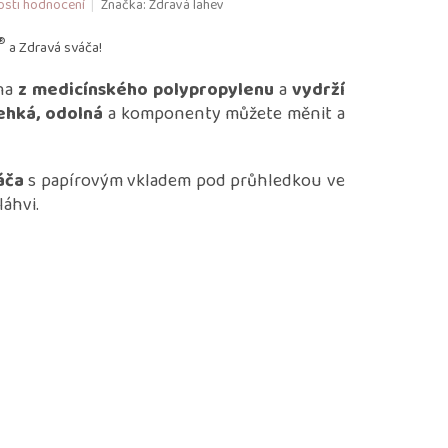
sti hodnocení
Značka:
Zdravá lahev
®
a Zdravá sváča!
na
z medicínského polypropylenu
a
vydrží
ehká, odolná
a komponenty můžete měnit a
áča
s papírovým vkladem pod průhledkou ve
láhvi.