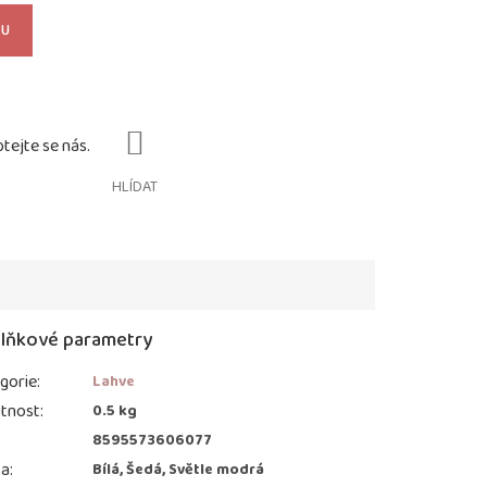
KU
HLÍDAT
lňkové parametry
gorie
:
Lahve
tnost
:
0.5 kg
:
8595573606077
va
:
Bílá, Šedá, Světle modrá