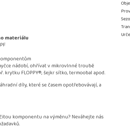
Obj
Prov
Sez
Tran
Urče
ho materiálu
BPF
 komponentům
myčce nádobí, ohřívat v mikrovlnné troubě
ř. krytku FLOPPY®, šejkr sítko, termoobal apod.
radní díly, které se časem opotřebovávají, a
určitou komponentu na výměnu? Neváhejte nás
ožadavků.