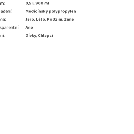
em
:
0,5 l, 900 ml
edení
:
Medicínský polypropylen
ona
:
Jaro, Léto, Podzim, Zima
sparentní
:
Ano
ní
:
Dívky, Chlapci