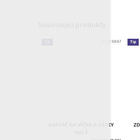
Související produkty
Kód:
9847
Tip
Tip
KARTÁČ NA VÍČKA A ZÁTKY
ZD
MALÝ