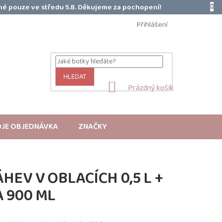
é pouze ve středu 5.8. Děkujeme za pochopení!
Přihlášení
HLEDAT
NÁKUPNÍ
Prázdný košík
KOŠÍK
JE OBJEDNÁVKA
ZNAČKY
HEV V OBLACÍCH 0,5 L +
 900 ML