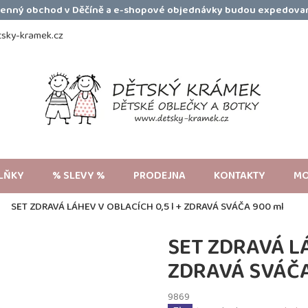
amenný obchod v Děčíně a e-shopové objednávky budou expedovan
sky-kramek.cz
LŇKY
% SLEVY %
PRODEJNA
KONTAKTY
MO
SET ZDRAVÁ LÁHEV V OBLACÍCH 0,5 l + ZDRAVÁ SVÁČA 900 ml
SET ZDRAVÁ LÁ
ZDRAVÁ SVÁČA
9869