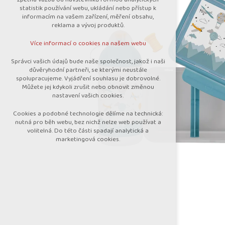
nutná pro provozování webu
statistik používání webu, ukládání nebo přístup k
udržení kontextu stránek (session):
informacím na vašem zařízení, měření obsahu,
případná přihlášení, volby jazyka, apod.
reklama a vývoj produktů.
Volitelná cookies
Více informací o cookies na našem webu
analytická pro anonymizované vyhodnocení
návštěvnosti
Správci vašich údajů bude naše společnost, jakož i naši
marketingová cookies (Google)
důvěryhodní partneři, se kterými neustále
spolupracujeme. Vyjádření souhlasu je dobrovolné.
Více informací o cookies na našem webu
Můžete jej kdykoli zrušit nebo obnovit změnou
nastavení vašich cookies.
Cookies a podobné technologie dělíme na technická:
Přijmout všechny cookies
nutná pro běh webu, bez nichž nelze web používat a
volitelná. Do této části spadají analytická a
marketingová cookies.
Odmítnout vše