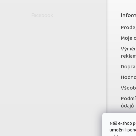
á
p
Facebook
Inform
a
t
Prode
í
Moje 
Výměn
rekla
Doprav
Hodno
Všeob
Podmí
údajů
Konta
Náš e-shop p
Věrno
umožnili poh