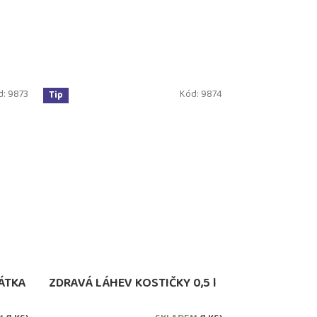
d:
9873
Kód:
9874
Tip
ŘÁTKA
ZDRAVÁ LÁHEV KOSTIČKY 0,5 l