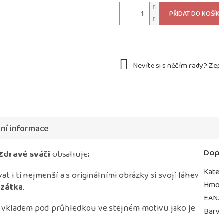
PŘIDAT DO KOŠÍ
ní informace
Dop
Zdravé sváči
obsahuje
:
Kate
t i ti nejmenší a s originálními obrázky si svojí láhev
Hmo
 zátka
.
EAN
 vkladem pod průhledkou ve stejném motivu jako je
Bar