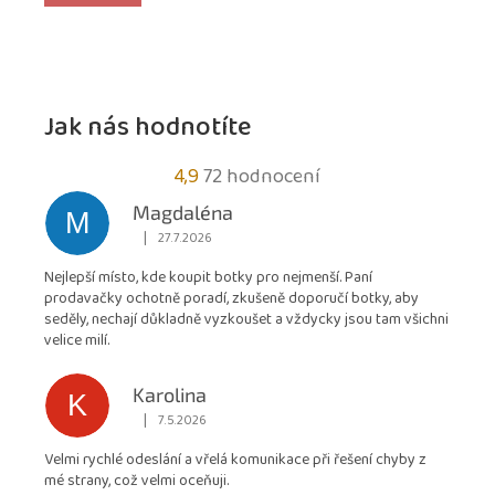
Jak nás hodnotíte
Průměrné
4,9
72 hodnocení
hodnocení
Magdaléna
M
obchodu
|
27.7.2026
Hodnocení obchodu je 5 z 5 hvězdiček.
je
Nejlepší místo, kde koupit botky pro nejmenší. Paní
4,9
prodavačky ochotně poradí, zkušeně doporučí botky, aby
z
seděly, nechají důkladně vyzkoušet a vždycky jsou tam všichni
5
velice milí.
hvězdiček.
Karolina
K
|
7.5.2026
Hodnocení obchodu je 5 z 5 hvězdiček.
Velmi rychlé odeslání a vřelá komunikace při řešení chyby z
mé strany, což velmi oceňuji.