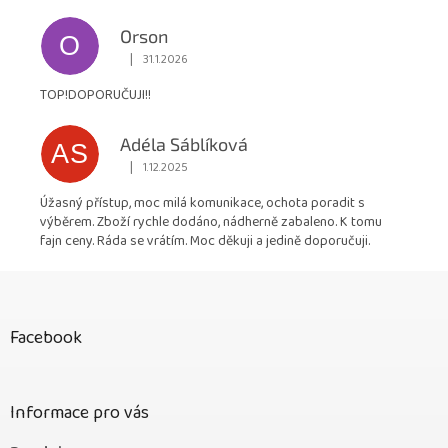
Orson
O
|
31.1.2026
Hodnocení obchodu je 5 z 5 hvězdiček.
TOP!DOPORUČUJI!!
Adéla Sáblíková
AS
|
1.12.2025
Hodnocení obchodu je 5 z 5 hvězdiček.
Úžasný přístup, moc milá komunikace, ochota poradit s
výběrem. Zboží rychle dodáno, nádherně zabaleno. K tomu
fajn ceny. Ráda se vrátím. Moc děkuji a jedině doporučuji.
Z
á
p
Facebook
a
t
í
Informace pro vás