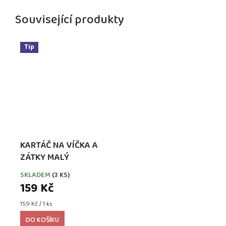
Související produkty
Tip
KARTÁČ NA VÍČKA A
ZÁTKY MALÝ
SKLADEM
(3 KS)
159 Kč
Měrná
159 Kč / 1 ks
cena:
DO KOŠÍKU