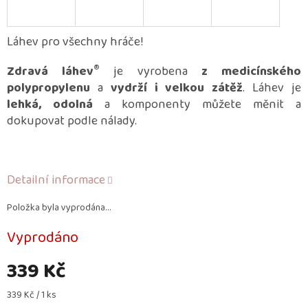
Láhev pro všechny hráče!
®
Zdravá láhev
je vyrobena
z medicínského
polypropylenu
a
vydrží i velkou zátěž
. Láhev je
lehká, odolná
a komponenty můžete měnit a
dokupovat podle nálady.
Detailní informace
Položka byla vyprodána…
Vyprodáno
339 Kč
Měrná
339 Kč / 1 ks
cena: