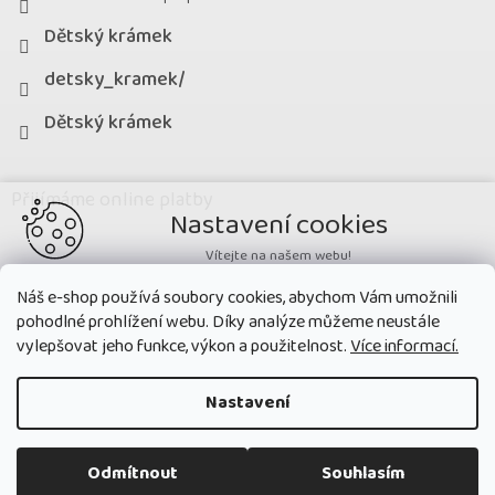
Dětský krámek
detsky_kramek/
Dětský krámek
Přijímáme online platby
Nastavení cookies
Vítejte na našem webu!
Potřebujeme nastavit cookies a související technologie, aby
Náš e-shop používá soubory cookies, abychom Vám umožnili
zobrazovaný obsah odpovídal vašim potřebám a vy na webu nalezli
pohodlné prohlížení webu. Díky analýze můžeme neustále
přesně to, co potřebujete. Soubory cookies používané na našem webu
nikdy neslouží ke zjišťování totožnosti uživatelů stránek
.
vylepšovat jeho funkce, výkon a použitelnost.
Více informací.
Přijmout všechny cookies
Nastavení
Nastavit
Copyright 2026
Dětský krámek
. Všechna práva vyhrazena.
Upravit
Odmítnout
Souhlasím
nastavení cookies