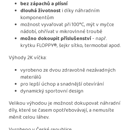
bez zápachů a plísní
dlouhá životnost
i díky náhradním
komponentům
možnost vyvařovat při 100°C, mýt v myčce
nádobí, ohřívat v mikrovlnné troubě
možno dokoupit příslušenství
- např.
krytku FLOPPY®, šejkr sítko, termoobal apod.
Výhody 2K víčka:
vyrobeno ze dvou zdravotně nezávadných
materiálů
pro lepší úchop a snadnější otevírání
dynamický sportovní design
Velikou výhodou je možnost dokupovat náhradní
díly, které se časem opotřebovávají, a nemusíte
měnit celou láhev.
Vyrobeno v České republice.