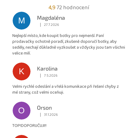
Průměrné
4,9
72 hodnocení
hodnocení
Magdaléna
M
obchodu
|
27.7.2026
Hodnocení obchodu je 5 z 5 hvězdiček.
je
Nejlepší místo, kde koupit botky pro nejmenší. Paní
4,9
prodavačky ochotně poradí, zkušeně doporučí botky, aby
z
seděly, nechají důkladně vyzkoušet a vždycky jsou tam všichni
5
velice milí.
hvězdiček.
Karolina
K
|
7.5.2026
Hodnocení obchodu je 5 z 5 hvězdiček.
Velmi rychlé odeslání a vřelá komunikace při řešení chyby z
mé strany, což velmi oceňuji.
Orson
O
|
31.1.2026
Hodnocení obchodu je 5 z 5 hvězdiček.
TOP!DOPORUČUJI!!