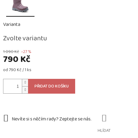
Varianta
Zvolte variantu
1 090 Kč
–27 %
790 Kč
Měrná
od 790 Kč / 1 ks
cena:
PŘIDAT DO KOŠÍKU
HLÍDAT