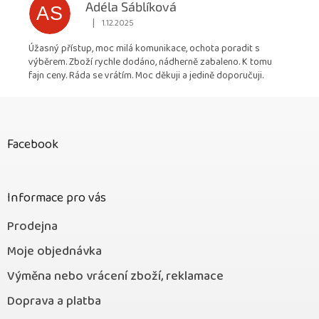
Adéla Sáblíková
AS
|
1.12.2025
Hodnocení obchodu je 5 z 5 hvězdiček.
Úžasný přístup, moc milá komunikace, ochota poradit s
výběrem. Zboží rychle dodáno, nádherně zabaleno. K tomu
fajn ceny. Ráda se vrátím. Moc děkuji a jedině doporučuji.
Z
á
p
Facebook
a
t
í
Informace pro vás
Prodejna
Moje objednávka
Výměna nebo vrácení zboží, reklamace
Doprava a platba