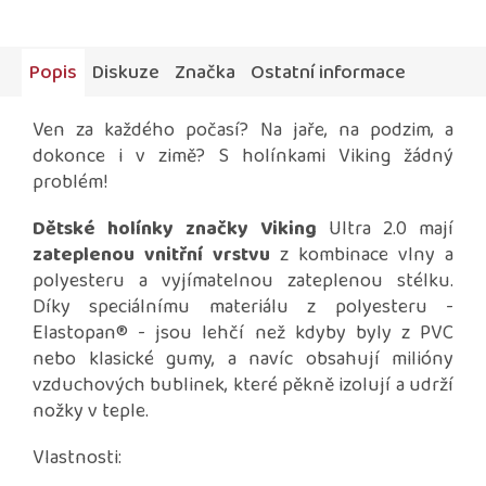
Popis
Diskuze
Značka
Ostatní informace
Ven za každého počasí? Na jaře, na podzim, a
dokonce i v zimě? S holínkami Viking žádný
problém!
Dětské holínky značky Viking
Ultra 2.0 mají
zateplenou vnitřní vrstvu
z kombinace vlny a
polyesteru a vyjímatelnou zateplenou stélku.
Díky speciálnímu materiálu z polyesteru -
Elastopan
® - jsou lehčí než kdyby byly z PVC
nebo klasické gumy, a navíc obsahují milióny
vzduchových bublinek, které pěkně izolují a udrží
nožky v teple.
Vlastnosti: