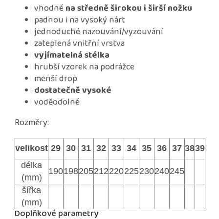
vhodné
na středně širokou i širší nožku
padnou i na vysoký nárt
jednoduché nazouvání/vyzouvání
zateplená vnitřní vrstva
vyjímatelná stélka
hrubší vzorek na podrážce
menší drop
dostatečně vysoké
voděodolné
Rozměry:
velikost
29
30
31
32
33
34
35
36
37
38
39
délka
190
198
205
212
220
225
230
240
245
(mm)
šířka
(mm)
Doplňkové parametry