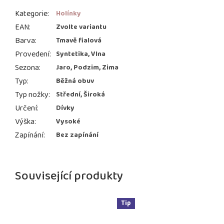
Kategorie
:
Holínky
EAN
:
Zvolte variantu
Barva
:
Tmavě fialová
Provedení
:
Syntetika, Vlna
Sezona
:
Jaro, Podzim, Zima
Typ
:
Běžná obuv
Typ nožky
:
Střední, Široká
Určení
:
Dívky
Výška
:
Vysoké
Zapínání
:
Bez zapínání
Související produkty
Tip