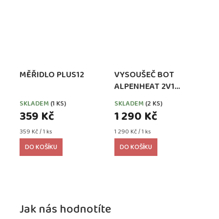
MĚŘIDLO PLUS12
VYSOUŠEČ BOT
ALPENHEAT 2V1
CIRCULATION -
SKLADEM
(1 KS)
SKLADEM
(2 KS)
ORANŽOVÝ
359 Kč
1 290 Kč
Měrná
Měrná
359 Kč / 1 ks
1 290 Kč / 1 ks
cena:
cena:
DO KOŠÍKU
DO KOŠÍKU
Jak nás hodnotíte