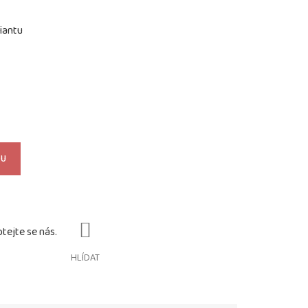
iantu
KU
HLÍDAT