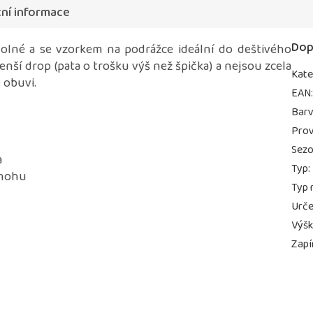
ní informace
Dop
dolné a se vzorkem na podrážce ideální do deštivého
enší drop (pata o trošku výš než špička) a nejsou zcela
Kate
é obuvi.
EAN
Bar
Prov
Sez
a
Typ
:
 nohu
Typ 
Urče
Výš
Zapí