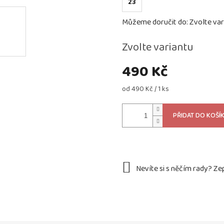
23
Můžeme doručit do:
Zvolte var
Zvolte variantu
490 Kč
Měrná
od 490 Kč / 1 ks
cena:
PŘIDAT DO KOŠÍ