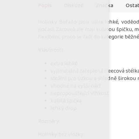
Popis
Diskuze
Značka
Ostat
Holínky Befado jsou ultra lehké, voděo
počasí. Zároveň ale mají kulatou špičku, m
flexibilní, proto se řadí do kategorie běžn
Vlastnosti:
extra lehké
vyjímatelná zateplená fleecová stélk
ideální pro úzkou a středně širokou
vhodné na vyšší nárt
nepropouštějící vlhkost
kulatá špička
lehký drop
Rozměry:
Holínky bez vložky: