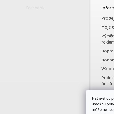
p
Facebook
Inform
a
t
Prode
í
Moje 
Výměn
rekla
Doprav
Hodno
Všeob
Podmí
údajů
Konta
Náš e-shop p
Věrno
umožnili poh
můžeme neust