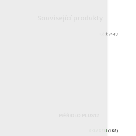
Související produkty
Kód:
7448
MĚŘIDLO PLUS12
SKLADEM
(1 KS)