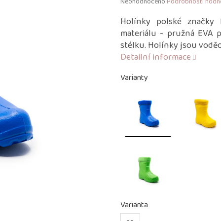
Průměrné
Neohodnoceno
Podrobnosti hodn
hodnocení
produktu
Holínky polské značky 
je
materiálu - pružná EVA p
0,0
stélku. Holínky jsou voděo
z
Detailní informace
5
hvězdiček.
Varianty
Varianta