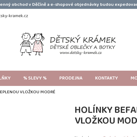
amenný obchod v Děčíně a e-shopové objednávky budou expedovan
sky-kramek.cz
LŇKY
% SLEVY %
PRODEJNA
KONTAKTY
MO
ATEPLENOU VLOŽKOU MODRÉ
HOLÍNKY BEFA
VLOŽKOU MO