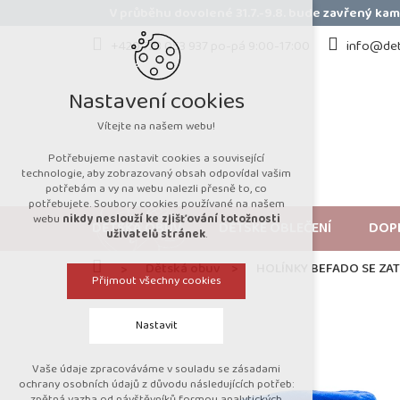
Přejít
V průběhu dovolené 31.7.-9.8. bude zavřený k
na
obsah
+420 723 053 937 po-pá 9:00-17:00
info@det
Nastavení cookies
Vítejte na našem webu!
Potřebujeme nastavit cookies a související
technologie, aby zobrazovaný obsah odpovídal vašim
potřebám a vy na webu nalezli přesně to, co
potřebujete. Soubory cookies používané na našem
webu
nikdy neslouží ke zjišťování totožnosti
DĚTSKÁ OBUV
DĚTSKÉ OBLEČENÍ
DOP
uživatelů stránek
.
Domů
Dětská obuv
HOLÍNKY BEFADO SE Z
Přijmout všechny cookies
Nastavit
Vaše údaje zpracováváme v souladu se zásadami
Technická cookies
ochrany osobních údajů z důvodu následujících potřeb:
zpětná vazba od návštěvníků formou analytických