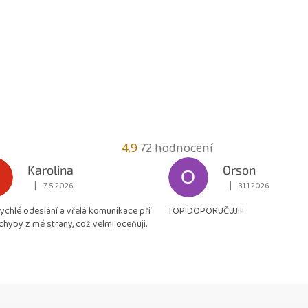
Průměrné
4,9
72 hodnocení
hodnocení
Karolina
Orson
O
obchodu
|
|
7.5.2026
31.1.2026
Hodnocení obchodu je 5 z 5 hvězdiček.
Hodnocení obchodu je
je
rychlé odeslání a vřelá komunikace při
TOP!DOPORUČUJI!!
4,9
chyby z mé strany, což velmi oceňuji.
z
5
hvězdiček.