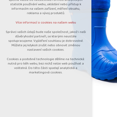
nutná pro provozování webu
statistik používání webu, ukládání nebo přístup k
udržení kontextu stránek (session):
informacím na vašem zařízení, měření obsahu,
případná přihlášení, volby jazyka, apod.
reklama a vývoj produktů.
Volitelná cookies
Více informací o cookies na našem webu
analytická pro anonymizované vyhodnocení
návštěvnosti
Správci vašich údajů bude naše společnost, jakož i naši
marketingová cookies (Google)
důvěryhodní partneři, se kterými neustále
spolupracujeme. Vyjádření souhlasu je dobrovolné.
Více informací o cookies na našem webu
Můžete jej kdykoli zrušit nebo obnovit změnou
nastavení vašich cookies.
Cookies a podobné technologie dělíme na technická:
Přijmout všechny cookies
nutná pro běh webu, bez nichž nelze web používat a
volitelná. Do této části spadají analytická a
marketingová cookies.
Odmítnout vše