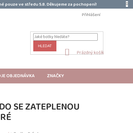
é pouze ve středu 5.8. Děkujeme za pochopení!
Přihlášení
HLEDAT
NÁKUPNÍ
Prázdný košík
KOŠÍK
JE OBJEDNÁVKA
ZNAČKY
DO SE ZATEPLENOU
DRÉ