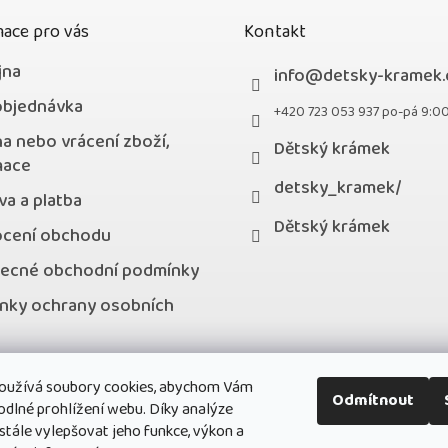
ace pro vás
Kontakt
jna
info
@
detsky-kramek.
objednávka
+420 723 053 937 po-pá 9:0
a nebo vrácení zboží,
Dětský krámek
mace
detsky_kramek/
a a platba
Dětský krámek
cení obchodu
ecné obchodní podmínky
nky ochrany osobních
kty
oužívá soubory cookies, abychom Vám
stní program
Odmítnout
odlné prohlížení webu. Díky analýze
ále vylepšovat jeho funkce, výkon a