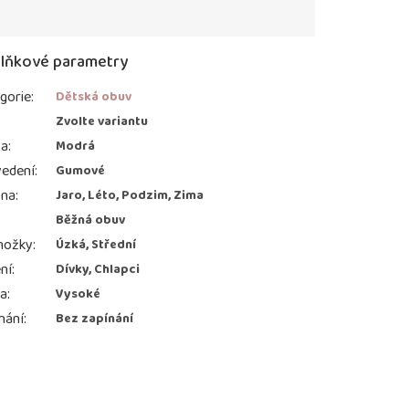
lňkové parametry
gorie
:
Dětská obuv
:
Zvolte variantu
va
:
Modrá
edení
:
Gumové
ona
:
Jaro, Léto, Podzim, Zima
Běžná obuv
nožky
:
Úzká, Střední
ní
:
Dívky, Chlapci
ka
:
Vysoké
nání
:
Bez zapínání