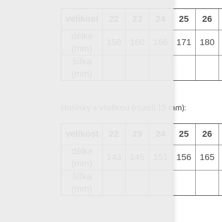
velikost
22
23
24
25
26
délka
158
160
166
171
180
(mm)
šířka
(mm)
Holínky s vložkou (rozdíl 15 mm):
velikost
22
23
24
25
26
délka
143
145
151
156
165
(mm)
šířka
(mm)