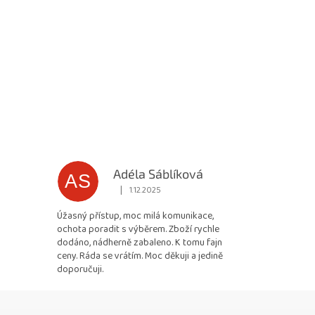
Adéla Sáblíková
AS
|
1.12.2025
 5 z 5 hvězdiček.
Hodnocení obchodu je 5 z 5 hvězdiček.
Úžasný přístup, moc milá komunikace,
ochota poradit s výběrem. Zboží rychle
dodáno, nádherně zabaleno. K tomu fajn
ceny. Ráda se vrátím. Moc děkuji a jedině
doporučuji.