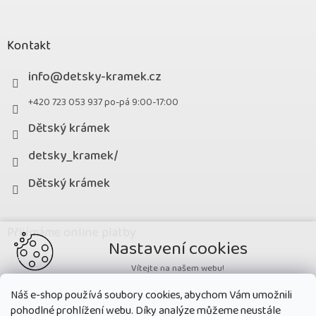
Kontakt
info
@
detsky-kramek.cz
+420 723 053 937 po-pá 9:00-17:00
Dětský krámek
detsky_kramek/
Dětský krámek
Přijímáme online platby
Nastavení cookies
Vítejte na našem webu!
Potřebujeme nastavit cookies a související technologie, aby
Náš e-shop používá soubory cookies, abychom Vám umožnili
zobrazovaný obsah odpovídal vašim potřebám a vy na webu nalezli
pohodlné prohlížení webu. Díky analýze můžeme neustále
přesně to, co potřebujete. Soubory cookies používané na našem webu