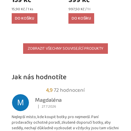
159 Kč
399 Kč
Měrná
Měrná
15,90 Kč / 1 ks
997,50 Kč / 1 l
cena:
cena:
DO KOŠÍKU
DO KOŠÍKU
ZOBRAZIT VŠECHNY SOUVISEJÍCÍ PRODUKTY
Jak nás hodnotíte
Průměrné
4,9
72 hodnocení
hodnocení
Magdaléna
M
obchodu
|
27.7.2026
Hodnocení obchodu je 5 z 5 hvězdiček.
je
Nejlepší místo, kde koupit botky pro nejmenší. Paní
4,9
prodavačky ochotně poradí, zkušeně doporučí botky, aby
z
seděly, nechají důkladně vyzkoušet a vždycky jsou tam všichni