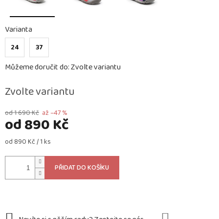
Varianta
24
37
Můžeme doručit do:
Zvolte variantu
Zvolte variantu
od 1 690 Kč
až –47 %
od
890 Kč
Měrná
od 890 Kč / 1 ks
cena:
PŘIDAT DO KOŠÍKU