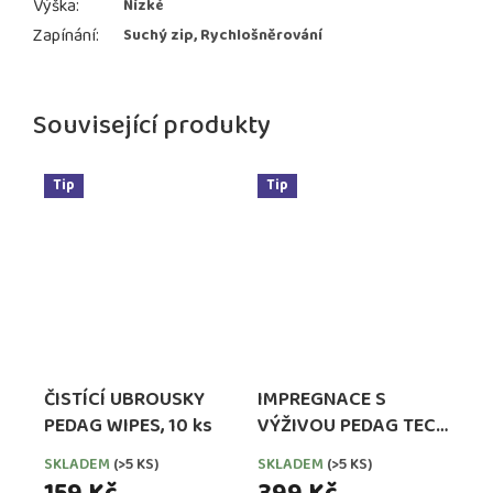
Výška
:
Nízké
Zapínání
:
Suchý zip, Rychlošněrování
Související produkty
Tip
Tip
ČISTÍCÍ UBROUSKY
IMPREGNACE S
PEDAG WIPES, 10 ks
VÝŽIVOU PEDAG TECH
WATERPROOFER,
SKLADEM
(>5 KS)
SKLADEM
(>5 KS)
EXTRA SILNÁ