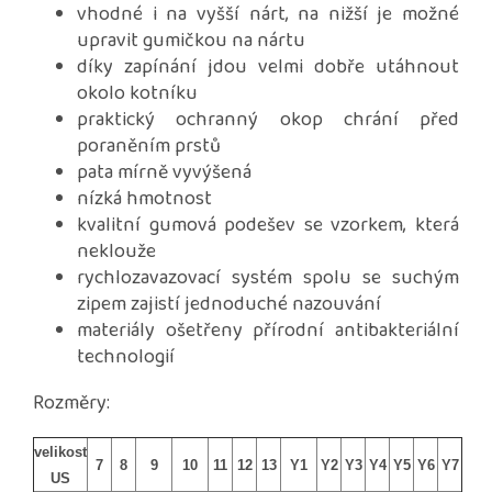
vhodné i na vyšší nárt, na nižší je možné
upravit gumičkou na nártu
díky zapínání jdou velmi dobře utáhnout
okolo kotníku
praktický ochranný okop chrání před
poraněním prstů
pata mírně vyvýšená
nízká hmotnost
kvalitní gumová podešev se vzorkem, která
neklouže
rychlozavazovací systém spolu se suchým
zipem zajistí jednoduché nazouvání
materiály ošetřeny přírodní antibakteriální
technologií
Rozměry:
velikost
7
8
9
10
11
12
13
Y1
Y2
Y3
Y4
Y5
Y6
Y7
US