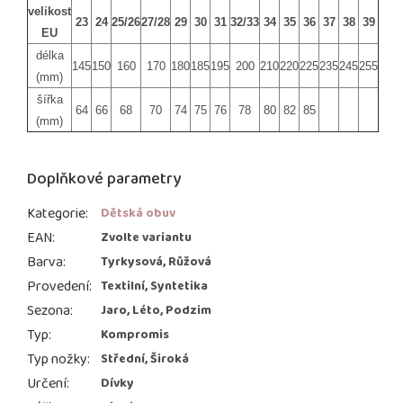
velikost
23
24
25/26
27/28
29
30
31
32/33
34
35
36
37
38
39
EU
délka
145
150
160
170
180
185
195
200
210
220
225
235
245
255
(mm)
šířka
64
66
68
70
74
75
76
78
80
82
85
(mm)
Doplňkové parametry
Kategorie
:
Dětská obuv
EAN
:
Zvolte variantu
Barva
:
Tyrkysová, Růžová
Provedení
:
Textilní, Syntetika
Sezona
:
Jaro, Léto, Podzim
Typ
:
Kompromis
Typ nožky
:
Střední, Široká
Určení
:
Dívky