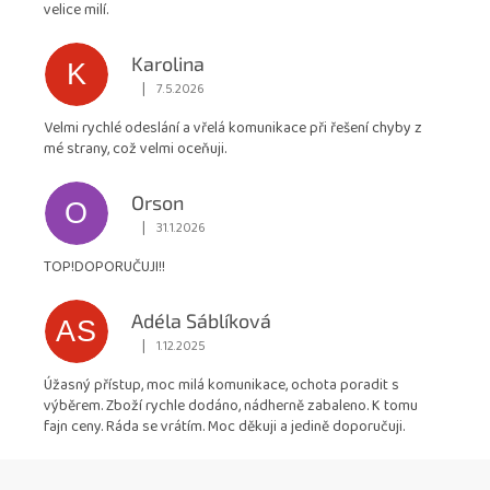
5
velice milí.
hvězdiček.
Karolina
K
|
7.5.2026
Hodnocení obchodu je 5 z 5 hvězdiček.
Velmi rychlé odeslání a vřelá komunikace při řešení chyby z
mé strany, což velmi oceňuji.
Orson
O
|
31.1.2026
Hodnocení obchodu je 5 z 5 hvězdiček.
TOP!DOPORUČUJI!!
Adéla Sáblíková
AS
|
1.12.2025
Hodnocení obchodu je 5 z 5 hvězdiček.
Úžasný přístup, moc milá komunikace, ochota poradit s
výběrem. Zboží rychle dodáno, nádherně zabaleno. K tomu
fajn ceny. Ráda se vrátím. Moc děkuji a jedině doporučuji.
Z