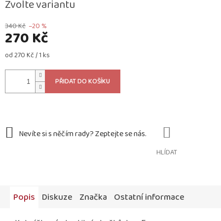
Zvolte variantu
340 Kč
–20 %
270 Kč
Měrná
od 270 Kč / 1 ks
cena:
PŘIDAT DO KOŠÍKU
HLÍDAT
Popis
Diskuze
Značka
Ostatní informace