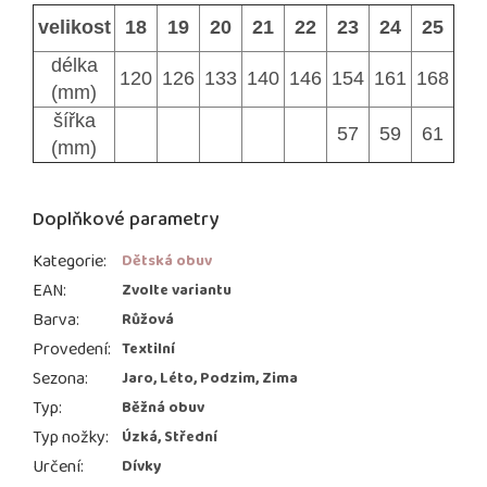
velikost
18
19
20
21
22
23
24
25
délka
120
126
133
140
146
154
161
168
(mm)
šířka
57
59
61
(mm)
Doplňkové parametry
Kategorie
:
Dětská obuv
EAN
:
Zvolte variantu
Barva
:
Růžová
Provedení
:
Textilní
Sezona
:
Jaro, Léto, Podzim, Zima
Typ
:
Běžná obuv
Typ nožky
:
Úzká, Střední
Určení
:
Dívky