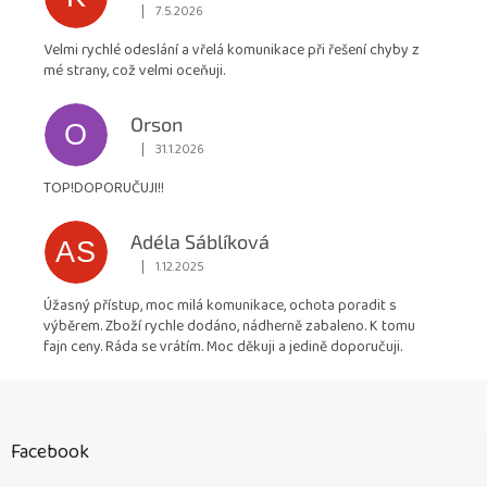
|
7.5.2026
Hodnocení obchodu je 5 z 5 hvězdiček.
Velmi rychlé odeslání a vřelá komunikace při řešení chyby z
mé strany, což velmi oceňuji.
Orson
O
|
31.1.2026
Hodnocení obchodu je 5 z 5 hvězdiček.
TOP!DOPORUČUJI!!
Adéla Sáblíková
AS
|
1.12.2025
Hodnocení obchodu je 5 z 5 hvězdiček.
Úžasný přístup, moc milá komunikace, ochota poradit s
výběrem. Zboží rychle dodáno, nádherně zabaleno. K tomu
fajn ceny. Ráda se vrátím. Moc děkuji a jedině doporučuji.
Z
á
p
Facebook
a
t