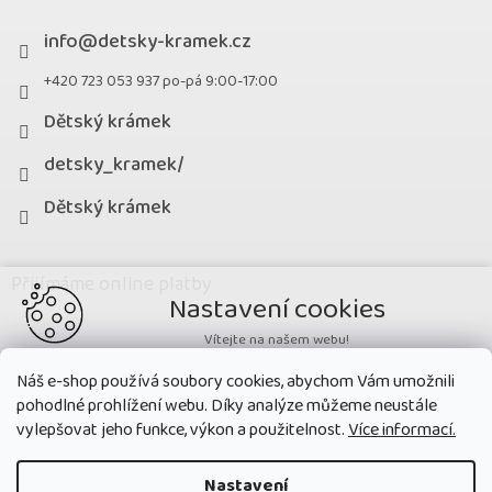
info
@
detsky-kramek.cz
+420 723 053 937 po-pá 9:00-17:00
Dětský krámek
detsky_kramek/
Dětský krámek
Přijímáme online platby
Nastavení cookies
Vítejte na našem webu!
Potřebujeme nastavit cookies a související technologie, aby
Náš e-shop používá soubory cookies, abychom Vám umožnili
zobrazovaný obsah odpovídal vašim potřebám a vy na webu nalezli
pohodlné prohlížení webu. Díky analýze můžeme neustále
přesně to, co potřebujete. Soubory cookies používané na našem webu
nikdy neslouží ke zjišťování totožnosti uživatelů stránek
.
vylepšovat jeho funkce, výkon a použitelnost.
Více informací.
Přijmout všechny cookies
Nastavení