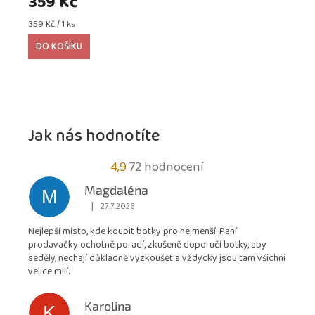
359 Kč
Měrná
359 Kč / 1 ks
cena:
DO KOŠÍKU
Jak nás hodnotíte
Průměrné
4,9
72 hodnocení
hodnocení
Magdaléna
M
obchodu
|
27.7.2026
Hodnocení obchodu je 5 z 5 hvězdiček.
je
Nejlepší místo, kde koupit botky pro nejmenší. Paní
4,9
prodavačky ochotně poradí, zkušeně doporučí botky, aby
z
seděly, nechají důkladně vyzkoušet a vždycky jsou tam všichni
5
velice milí.
hvězdiček.
Karolina
K