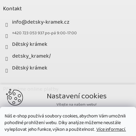
Kontakt
info
@
detsky-kramek.cz
+420 723 053 937 po-pá 9:00-17:00
Dětský krámek
detsky_kramek/
Dětský krámek
Přijímáme online platby
Nastavení cookies
Vítejte na našem webu!
Potřebujeme nastavit cookies a související technologie, aby
Náš e-shop používá soubory cookies, abychom Vám umožnili
zobrazovaný obsah odpovídal vašim potřebám a vy na webu nalezli
pohodlné prohlížení webu. Díky analýze můžeme neustále
přesně to, co potřebujete. Soubory cookies používané na našem webu
nikdy neslouží ke zjišťování totožnosti uživatelů stránek
.
vylepšovat jeho funkce, výkon a použitelnost.
Více informací.