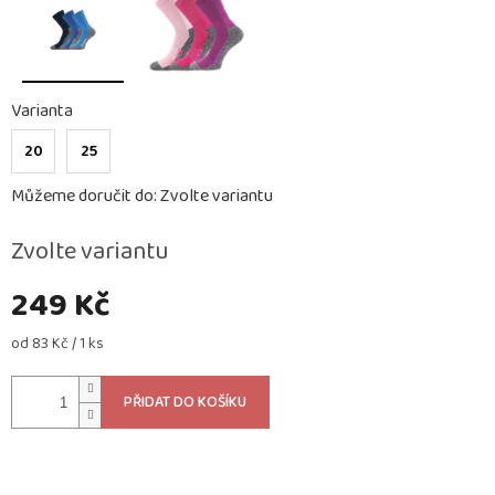
Varianta
20
25
Můžeme doručit do:
Zvolte variantu
Zvolte variantu
249 Kč
Měrná
od 83 Kč / 1 ks
cena:
PŘIDAT DO KOŠÍKU