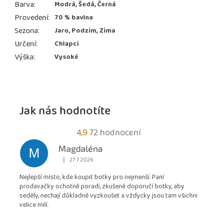
Barva
:
Modrá, Šedá, Černá
Provedení
:
70 % bavlna
Sezona
:
Jaro, Podzim, Zima
Určení
:
Chlapci
Výška
:
Vysoké
Jak nás hodnotíte
Průměrné
4,9
72 hodnocení
hodnocení
Magdaléna
M
obchodu
|
27.7.2026
Hodnocení obchodu je 5 z 5 hvězdiček.
je
Nejlepší místo, kde koupit botky pro nejmenší. Paní
4,9
prodavačky ochotně poradí, zkušeně doporučí botky, aby
z
seděly, nechají důkladně vyzkoušet a vždycky jsou tam všichni
5
velice milí.
hvězdiček.