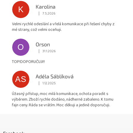
Karolina
K
|
7.5.2026
Hodnocení obchodu je 5 z 5 hvězdiček.
Velmi rychlé odeslání a vřelá komunikace při řešení chyby z
mé strany, což velmi oceňuji.
Orson
O
|
31.1.2026
Hodnocení obchodu je 5 z 5 hvězdiček.
TOP!DOPORUČUJI!!
Adéla Sáblíková
AS
|
1.12.2025
Hodnocení obchodu je 5 z 5 hvězdiček.
Úžasný přístup, moc milá komunikace, ochota poradit s
výběrem. Zboží rychle dodáno, nádherně zabaleno. K tomu
fajn ceny. Ráda se vrátím. Moc děkuji a jedině doporučuji.
Z
á
p