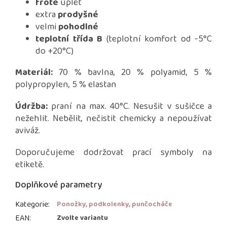
froté
úplet
extra
prodyšné
velmi
pohodlné
teplotní třída B
(teplotní komfort od -5°C
do +20°C)
Materiál:
70 % bavlna, 20 % polyamid, 5 %
polypropylen, 5 % elastan
Údržba:
praní na max. 40°C. Nesušit v sušičce a
nežehlit. Nebělit, nečistit chemicky a nepoužívat
aviváž.
Doporučujeme dodržovat prací symboly na
etiketě.
Doplňkové parametry
Kategorie
:
Ponožky, podkolenky, punčocháče
EAN
:
Zvolte variantu