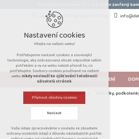
Přejít
V průběhu dovolené 31.7.-9.8. bude zavřený k
na
obsah
+420 723 053 937 po-pá 9:00-17:00
info@det
Nastavení cookies
Vítejte na našem webu!
Potřebujeme nastavit cookies a související
technologie, aby zobrazovaný obsah odpovídal vašim
potřebám a vy na webu nalezli přesně to, co
potřebujete. Soubory cookies používané na našem
webu
nikdy neslouží ke zjišťování totožnosti
DĚTSKÁ OBUV
DĚTSKÉ OBLEČENÍ
DOP
uživatelů stránek
.
Domů
Dětské oblečení
Ponožky, podkolenk
Přijmout všechny cookies
Nastavit
Vaše údaje zpracováváme v souladu se zásadami
Technická cookies
ochrany osobních údajů z důvodu následujících potřeb:
zpětná vazba od návštěvníků formou analytických