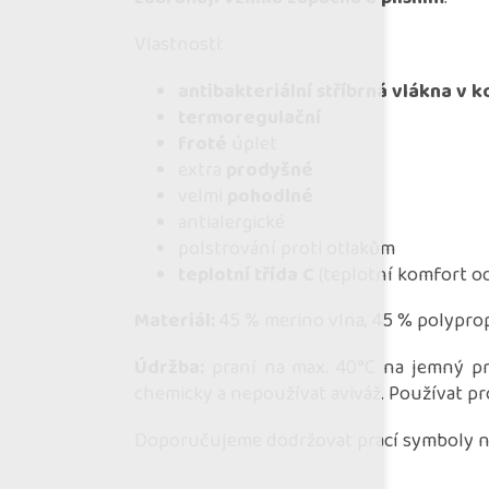
Vlastnosti:
antibakteriální stříbrná vlákna v 
termoregulační
froté
úplet
extra
prodyšné
velmi
pohodlné
antialergické
polstrování proti otlakům
teplotní třída C
(teplotní komfort o
Materiál:
45 % merino vlna, 45 % polyprop
Údržba:
praní na max. 40°C na jemný prog
chemicky a nepoužívat aviváž. Používat p
Doporučujeme dodržovat prací symboly na