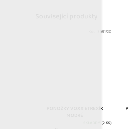
Související produkty
Kód:
8691/20
PONOŽKY VOXX ETREXÍK
P
MODRÉ
SKLADEM
(2 KS)