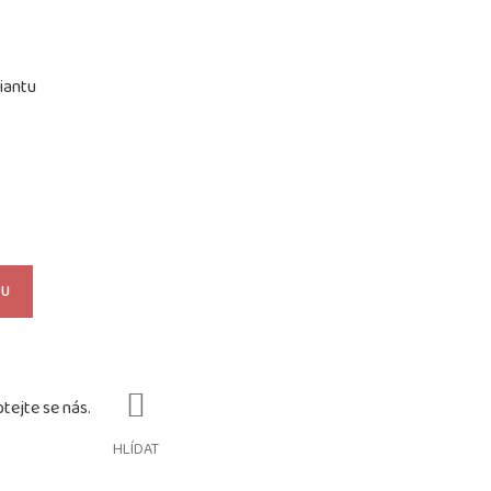
iantu
KU
HLÍDAT