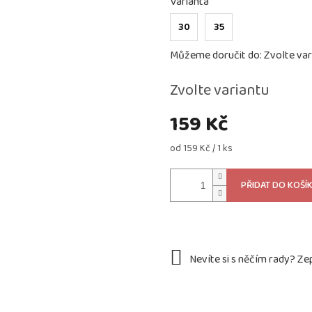
Varianta
30
35
Můžeme doručit do:
Zvolte var
Zvolte variantu
159 Kč
Měrná
od 159 Kč / 1 ks
cena:
PŘIDAT DO KOŠÍ