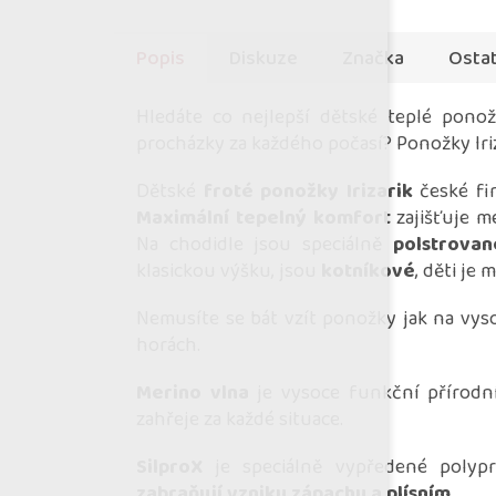
Popis
Diskuze
Značka
Ostat
Hledáte co nejlepší dětské teplé pono
procházky za každého počasí? Ponožky Iriz
Dětské
froté ponožky Irizarik
české fi
Maximální tepelný komfort
zajišťuje m
Na chodidle jsou speciálně
polstrova
klasickou výšku, jsou
kotníkové
, děti je
Nemusíte se bát vzít ponožky jak na vys
horách.
Merino vlna
je vysoce funkční přírodní
zahřeje za každé situace.
SilproX
je
speciálně vypředené polyp
zabraňují vzniku zápachu a plísním
.