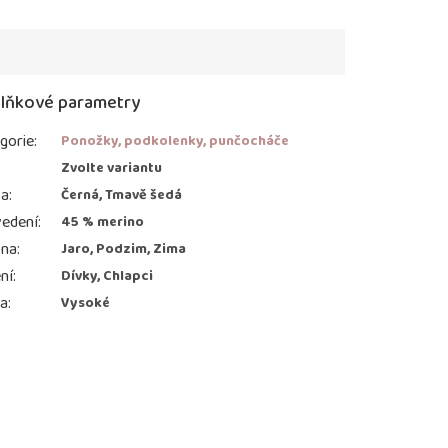
lňkové parametry
gorie
:
Ponožky, podkolenky, punčocháče
:
Zvolte variantu
va
:
Černá, Tmavě šedá
edení
:
45 % merino
ona
:
Jaro, Podzim, Zima
ní
:
Dívky, Chlapci
ka
:
Vysoké