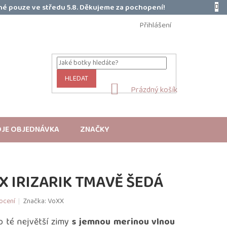
é pouze ve středu 5.8. Děkujeme za pochopení!
Přihlášení
HLEDAT
NÁKUPNÍ
Prázdný košík
KOŠÍK
JE OBJEDNÁVKA
ZNAČKY
 IRIZARIK TMAVĚ ŠEDÁ
ocení
Značka:
VoXX
 té největší zimy
s jemnou merinou vlnou