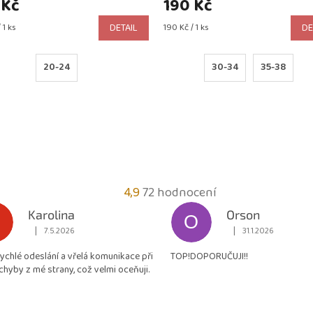
 Kč
190 Kč
Měrná
 1 ks
DETAIL
190 Kč / 1 ks
DE
cena:
20-24
30-34
35-38
Průměrné
4,9
72 hodnocení
hodnocení
Karolina
Orson
O
obchodu
|
|
7.5.2026
31.1.2026
Hodnocení obchodu je 5 z 5 hvězdiček.
Hodnocení obchodu je
je
rychlé odeslání a vřelá komunikace při
TOP!DOPORUČUJI!!
4,9
chyby z mé strany, což velmi oceňuji.
z
5
hvězdiček.