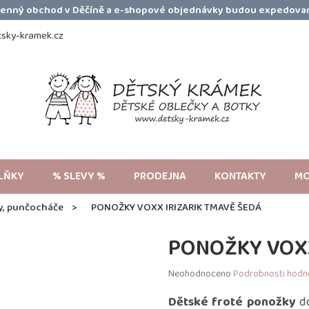
amenný obchod v Děčíně a e-shopové objednávky budou expedovan
sky-kramek.cz
LŇKY
% SLEVY %
PRODEJNA
KONTAKTY
MO
y, punčocháče
PONOŽKY VOXX IRIZARIK TMAVĚ ŠEDÁ
PONOŽKY VOXX
Průměrné
Neohodnoceno
Podrobnosti hodn
hodnocení
produktu
Dětské froté ponožky
do