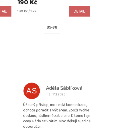
190 Kč
Měrná
TAIL
190 Kč / 1 ks
DETAIL
cena:
35-38
Adéla Sáblíková
AS
|
1.12.2025
 5 z 5 hvězdiček.
Hodnocení obchodu je 5 z 5 hvězdiček.
Úžasný přístup, moc milá komunikace,
ochota poradit s výběrem. Zboží rychle
dodáno, nádherně zabaleno. K tomu fajn
ceny. Ráda se vrátím. Moc děkuji a jedině
doporučuji.