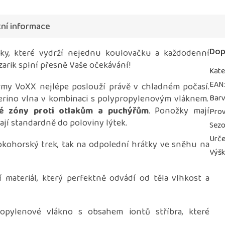
ní informace
Dop
žky, které vydrží nejednu koulovačku a každodenní
arik splní přesně Vaše očekávání!
Kate
EAN
rmy VoXX nejlépe poslouží právě v chladném počasí.
erino vlna v kombinaci s polypropylenovým vláknem.
Bar
né zóny proti otlakům a puchýřům
. Ponožky mají
Prov
 mají standardně do poloviny lýtek.
Sez
Urče
okohorský trek, tak na odpolední hrátky ve sněhu na
Výš
 materiál, který perfektně odvádí od těla vlhkost a
ropylenové vlákno s obsahem iontů stříbra, které