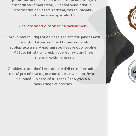
nutná pro provozování webu
statistik používání webu, ukládání nebo přístup k
udržení kontextu stránek (session):
informacím na vašem zařízení, měření obsahu,
případná přihlášení, volby jazyka, apod.
reklama a vývoj produktů.
Volitelná cookies
Více informací o cookies na našem webu
analytická pro anonymizované vyhodnocení
návštěvnosti
Správci vašich údajů bude naše společnost, jakož i naši
marketingová cookies (Google)
důvěryhodní partneři, se kterými neustále
spolupracujeme. Vyjádření souhlasu je dobrovolné.
Více informací o cookies na našem webu
Můžete jej kdykoli zrušit nebo obnovit změnou
nastavení vašich cookies.
Cookies a podobné technologie dělíme na technická:
Přijmout všechny cookies
nutná pro běh webu, bez nichž nelze web používat a
volitelná. Do této části spadají analytická a
marketingová cookies.
Odmítnout vše