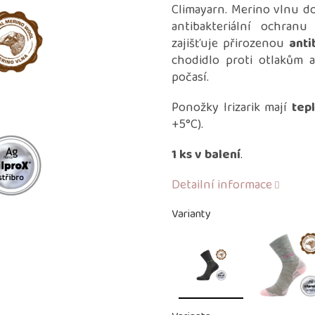
je
Climayarn. Merino vlnu d
0,0
antibakteriální ochranu
z
zajišťuje přirozenou
anti
5
hvězdiček.
chodidlo proti otlakům 
počasí.
Ponožky Irizarik mají
tepl
+5°C).
1 ks v balení
.
Detailní informace
Varianty