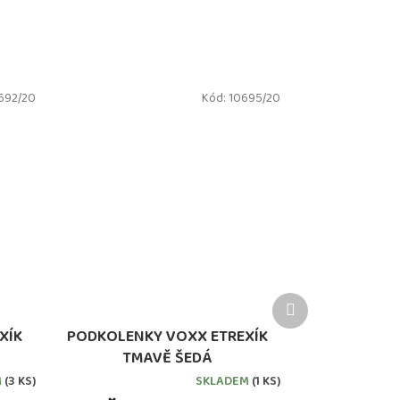
692/20
Kód:
10695/20
Další
produkt
XÍK
PODKOLENKY VOXX ETREXÍK
TMAVĚ ŠEDÁ
M
(3 KS)
SKLADEM
(1 KS)