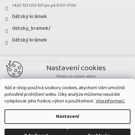
+420 723 053 937 po-pá 9:00-17:00
Dětský krámek
detsky_kramek/
Dětský krámek
Přijímáme online platby
Nastavení cookies
Vítejte na našem webu!
Potřebujeme nastavit cookies a související technologie, aby
Náš e-shop používá soubory cookies, abychom Vám umožnili
zobrazovaný obsah odpovídal vašim potřebám a vy na webu nalezli
pohodlné prohlížení webu. Díky analýze můžeme neustále
přesně to, co potřebujete. Soubory cookies používané na našem webu
nikdy neslouží ke zjišťování totožnosti uživatelů stránek
.
vylepšovat jeho funkce, výkon a použitelnost.
Více informací.
Přijmout všechny cookies
Nastavení
Nastavit
Copyright 2026
Dětský krámek
. Všechna práva vyhrazena.
Upravit