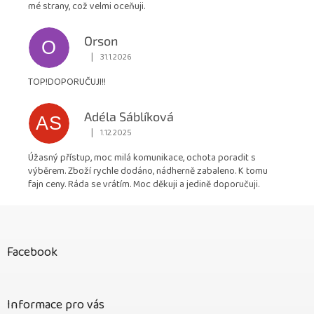
mé strany, což velmi oceňuji.
Orson
O
|
31.1.2026
Hodnocení obchodu je 5 z 5 hvězdiček.
TOP!DOPORUČUJI!!
Adéla Sáblíková
AS
|
1.12.2025
Hodnocení obchodu je 5 z 5 hvězdiček.
Úžasný přístup, moc milá komunikace, ochota poradit s
výběrem. Zboží rychle dodáno, nádherně zabaleno. K tomu
fajn ceny. Ráda se vrátím. Moc děkuji a jedině doporučuji.
Z
á
p
Facebook
a
t
í
Informace pro vás