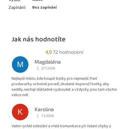
Zapínání
:
Bez zapínání
Jak nás hodnotíte
Průměrné
4,9
72 hodnocení
hodnocení
Magdaléna
M
obchodu
|
27.7.2026
Hodnocení obchodu je 5 z 5 hvězdiček.
je
Nejlepší místo, kde koupit botky pro nejmenší. Paní
4,9
prodavačky ochotně poradí, zkušeně doporučí botky, aby
z
seděly, nechají důkladně vyzkoušet a vždycky jsou tam všichni
5
velice milí.
hvězdiček.
Karolina
K
|
7.5.2026
Hodnocení obchodu je 5 z 5 hvězdiček.
Velmi rychlé odeslání a vřelá komunikace při řešení chyby z