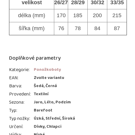
velikost
26/27
28/29
30/32
33/35
délka (mm)
170
185
200
215
šířka (mm)
76
78
84
87
Doplňkové parametry
Kategorie
:
Ponožkoboty
EAN
:
Zvolte variantu
Barva
:
Šedá, Černá
Provedení
:
Textilní
Sezona
:
Jaro, Léto, Podzim
Typ
:
Barefoot
Typ nožky
:
Úzká, Střední, Široká
Určení
:
Dívky, Chlapci
Výška
:
Nízké