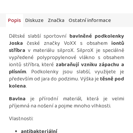
Popis
Diskuze
Značka
Ostatní informace
Dětské slabší sportovní
bavlněné podkolenky
Joska
české značky VoXX s obsahem
iontů
stříbra
v materiálu silproX. SilproX je
speciálně
vypředené polypropylenové vlákno s obsahem
iontů stříbra, které
zabraňují vzniku zápachu a
plísním
.
Podkolenky jsou slabší, využijete je
především od jara do podzimu. Výška je
těsně pod
kolena
.
Bavlna
je přírodní materiál, která je velmi
příjemná na nošení a pojme mnoho vlhkosti.
Vlastnosti:
antibakteriální