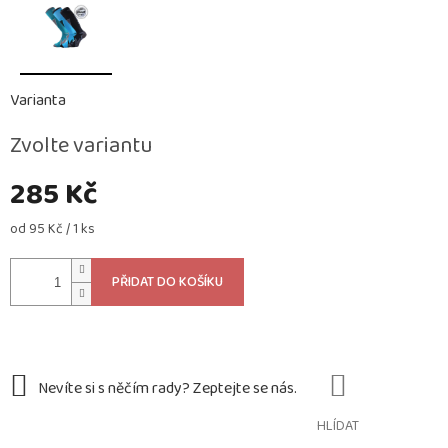
Varianta
Zvolte variantu
285 Kč
Měrná
od 95 Kč / 1 ks
cena:
PŘIDAT DO KOŠÍKU
HLÍDAT