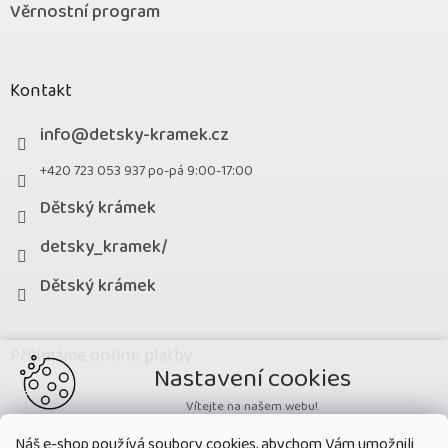
Věrnostní program
Kontakt
info
@
detsky-kramek.cz
+420 723 053 937 po-pá 9:00-17:00
Dětský krámek
detsky_kramek/
Dětský krámek
Přijímáme online platby
Nastavení cookies
Vítejte na našem webu!
Potřebujeme nastavit cookies a související technologie, aby
Náš e-shop používá soubory cookies, abychom Vám umožnili