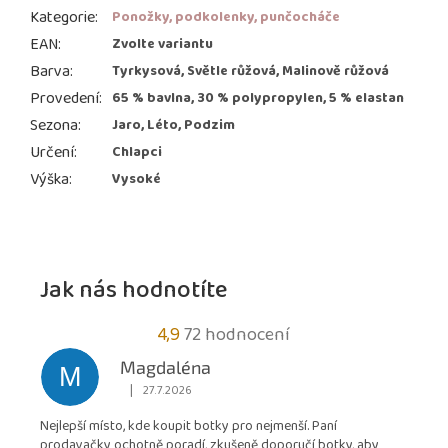
Kategorie
:
Ponožky, podkolenky, punčocháče
EAN
:
Zvolte variantu
Barva
:
Tyrkysová, Světle růžová, Malinově růžová
Provedení
:
65 % bavlna, 30 % polypropylen, 5 % elastan
Sezona
:
Jaro, Léto, Podzim
Určení
:
Chlapci
Výška
:
Vysoké
Jak nás hodnotíte
Průměrné
4,9
72 hodnocení
hodnocení
Magdaléna
M
obchodu
|
27.7.2026
Hodnocení obchodu je 5 z 5 hvězdiček.
je
Nejlepší místo, kde koupit botky pro nejmenší. Paní
4,9
prodavačky ochotně poradí, zkušeně doporučí botky, aby