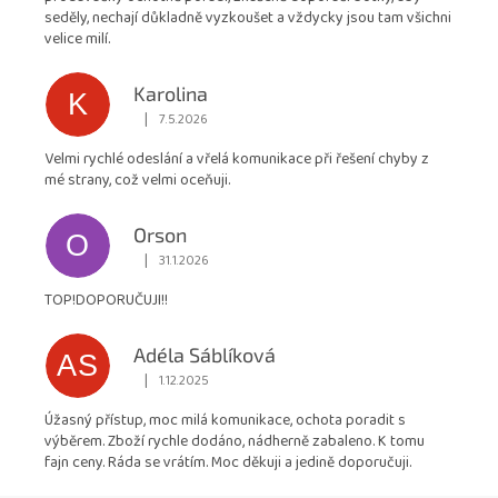
z
seděly, nechají důkladně vyzkoušet a vždycky jsou tam všichni
5
velice milí.
hvězdiček.
Karolina
K
|
7.5.2026
Hodnocení obchodu je 5 z 5 hvězdiček.
Velmi rychlé odeslání a vřelá komunikace při řešení chyby z
mé strany, což velmi oceňuji.
Orson
O
|
31.1.2026
Hodnocení obchodu je 5 z 5 hvězdiček.
TOP!DOPORUČUJI!!
Adéla Sáblíková
AS
|
1.12.2025
Hodnocení obchodu je 5 z 5 hvězdiček.
Úžasný přístup, moc milá komunikace, ochota poradit s
výběrem. Zboží rychle dodáno, nádherně zabaleno. K tomu
fajn ceny. Ráda se vrátím. Moc děkuji a jedině doporučuji.