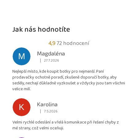
Jak nás hodnotíte
Průměrné
4,9
72 hodnocení
hodnocení
Magdaléna
M
obchodu
|
27.7.2026
Hodnocení obchodu je 5 z 5 hvězdiček.
je
Nejlepší místo, kde koupit botky pro nejmenší. Paní
4,9
prodavačky ochotně poradí, zkušeně doporučí botky, aby
z
seděly, nechají důkladně vyzkoušet a vždycky jsou tam všichni
5
velice milí.
hvězdiček.
Karolina
K
|
7.5.2026
Hodnocení obchodu je 5 z 5 hvězdiček.
Velmi rychlé odeslání a vřelá komunikace při řešení chyby z
mé strany, což velmi oceňuji.