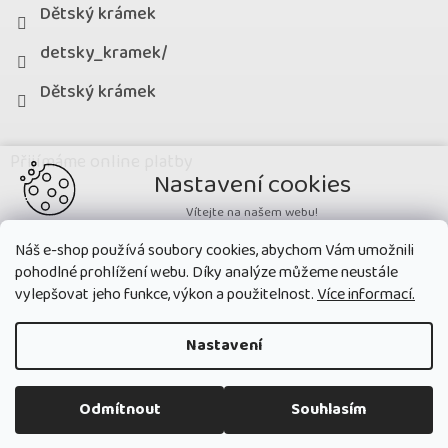
Dětský krámek
detsky_kramek/
Dětský krámek
Přijímáme online platby
Nastavení cookies
Vítejte na našem webu!
Potřebujeme nastavit cookies a související technologie, aby
Náš e-shop používá soubory cookies, abychom Vám umožnili
zobrazovaný obsah odpovídal vašim potřebám a vy na webu nalezli
pohodlné prohlížení webu. Díky analýze můžeme neustále
přesně to, co potřebujete. Soubory cookies používané na našem webu
nikdy neslouží ke zjišťování totožnosti uživatelů stránek
.
vylepšovat jeho funkce, výkon a použitelnost.
Více informací.
Přijmout všechny cookies
Nastavení
Nastavit
Copyright 2026
Dětský krámek
. Všechna práva vyhrazena.
Upravit
Odmítnout
Souhlasím
nastavení cookies
Technická cookies