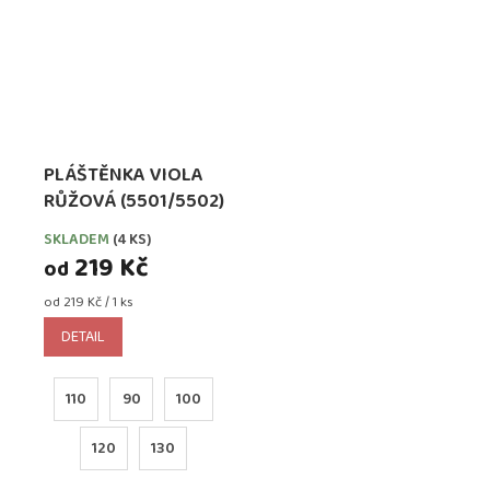
PLÁŠTĚNKA VIOLA
RŮŽOVÁ (5501/5502)
SKLADEM
(4 KS)
219 Kč
od
Měrná
od 219 Kč / 1 ks
cena:
DETAIL
110
90
100
120
130