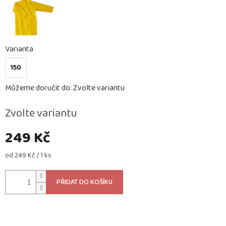
Varianta
150
Můžeme doručit do:
Zvolte variantu
Zvolte variantu
249 Kč
Měrná
od 249 Kč / 1 ks
cena:
PŘIDAT DO KOŠÍKU