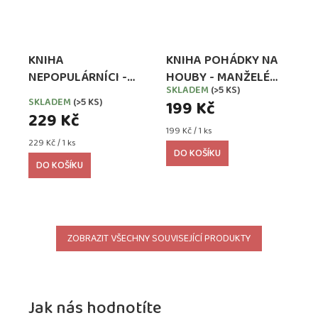
KNIHA
KNIHA POHÁDKY NA
NEPOPULÁRNÍCI -
HOUBY - MANŽELÉ
SKLADEM
(>5 KS)
Průměrné
MANŽELÉ
SKŘIVÁNKOVI
SKLADEM
(>5 KS)
199 Kč
hodnocení
SKŘIVÁNKOVI
229 Kč
produktu
Měrná
199 Kč / 1 ks
je
Měrná
cena:
229 Kč / 1 ks
4,3
DO KOŠÍKU
cena:
z
DO KOŠÍKU
5
hvězdiček.
ZOBRAZIT VŠECHNY SOUVISEJÍCÍ PRODUKTY
Jak nás hodnotíte