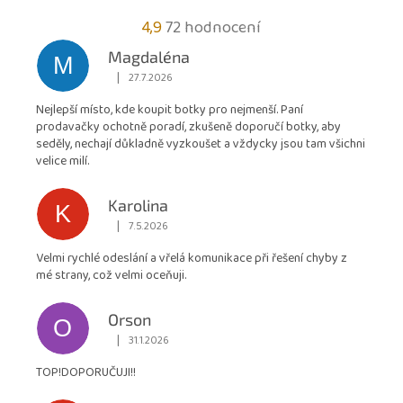
Průměrné
4,9
72 hodnocení
hodnocení
Magdaléna
M
obchodu
|
27.7.2026
Hodnocení obchodu je 5 z 5 hvězdiček.
je
Nejlepší místo, kde koupit botky pro nejmenší. Paní
4,9
prodavačky ochotně poradí, zkušeně doporučí botky, aby
z
seděly, nechají důkladně vyzkoušet a vždycky jsou tam všichni
5
velice milí.
hvězdiček.
Karolina
K
|
7.5.2026
Hodnocení obchodu je 5 z 5 hvězdiček.
Velmi rychlé odeslání a vřelá komunikace při řešení chyby z
mé strany, což velmi oceňuji.
Orson
O
|
31.1.2026
Hodnocení obchodu je 5 z 5 hvězdiček.
TOP!DOPORUČUJI!!