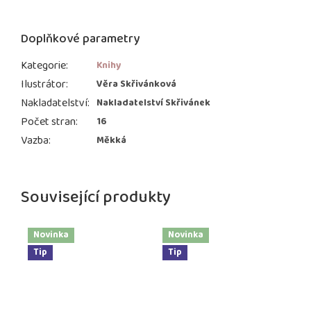
Doplňkové parametry
Kategorie
:
Knihy
Ilustrátor
:
Věra Skřivánková
Nakladatelství
:
Nakladatelství Skřivánek
Počet stran
:
16
Vazba
:
Měkká
Související produkty
Novinka
Novinka
Tip
Tip