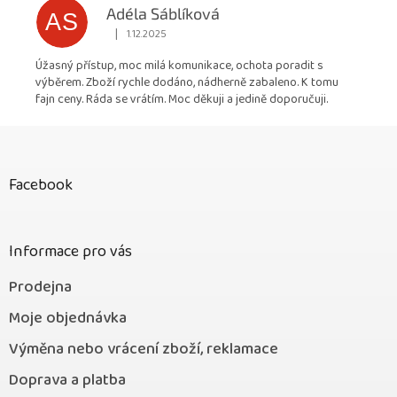
Adéla Sáblíková
AS
|
1.12.2025
Hodnocení obchodu je 5 z 5 hvězdiček.
Úžasný přístup, moc milá komunikace, ochota poradit s
výběrem. Zboží rychle dodáno, nádherně zabaleno. K tomu
fajn ceny. Ráda se vrátím. Moc děkuji a jedině doporučuji.
Z
á
p
Facebook
a
t
í
Informace pro vás
Prodejna
Moje objednávka
Výměna nebo vrácení zboží, reklamace
Doprava a platba