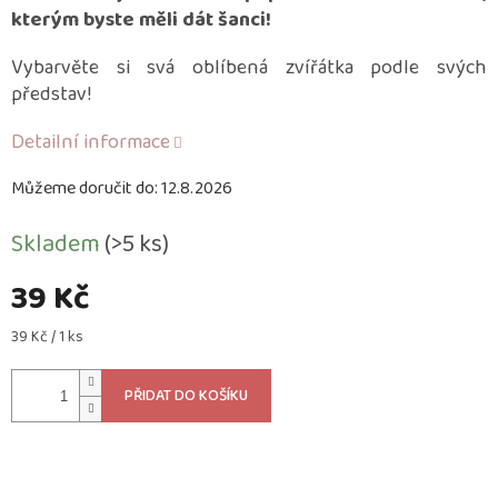
kterým byste měli dát šanci!
Vybarvěte si svá oblíbená zvířátka podle svých
představ!
Detailní informace
Můžeme doručit do:
12.8.2026
Skladem
(>5 ks)
39 Kč
Měrná
39 Kč / 1 ks
cena:
PŘIDAT DO KOŠÍKU