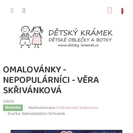
Přejít
na
NÁKUP
obsah
KOŠÍK
OMALOVÁNKY -
NEPOPULÁRNÍCI - VĚRA
SKŘIVÁNKOVÁ
12909
Průměrné
Neohodnoceno
Podrobnosti hodnocení
Novinka
hodnocení
Značka:
Nakladatelství Skřivánek
produktu
je
0,0