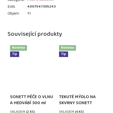
EAN
:
4007547305243
Objem
:
1 l
Související produkty
Novinka
Novinka
Tip
Tip
SONETT PÉČE O VLNU
TEKUTÉ MÝDLO NA
A HEDVÁBÍ 300 ml
SKVRNY SONETT
SKLADEM
(2 KS)
SKLADEM
(4 KS)