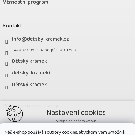
Věrnostní program
Kontakt
info
@
detsky-kramek.cz
+420 723 053 937 po-pá 9:00-17:00
Dětský krámek
detsky_kramek/
Dětský krámek
Přijímáme online platby
Nastavení cookies
Vítejte na našem webu!
Potřebujeme nastavit cookies a související technologie, aby
Náš e-shop používá soubory cookies, abychom Vám umožnili
zobrazovaný obsah odpovídal vašim potřebám a vy na webu nalezli