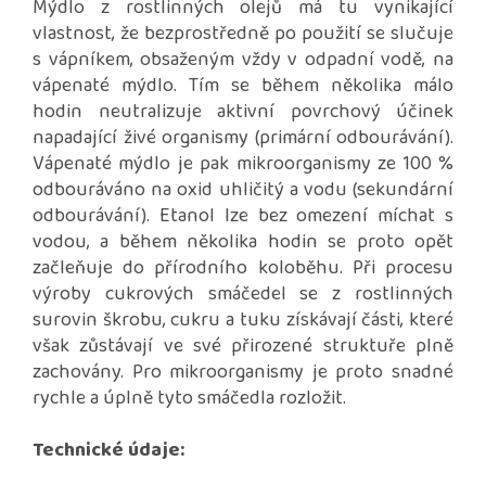
Mýdlo z rostlinných olejů má tu vynikající
vlastnost, že bezprostředně po použití se slučuje
s vápníkem, obsaženým vždy v odpadní vodě, na
vápenaté mýdlo. Tím se během několika málo
hodin neutralizuje aktivní povrchový účinek
napadající živé organismy (primární odbourávání).
Vápenaté mýdlo je pak mikroorganismy ze 100 %
odbouráváno na oxid uhličitý a vodu (sekundární
odbourávání). Etanol lze bez omezení míchat s
vodou, a během několika hodin se proto opět
začleňuje do přírodního koloběhu. Při procesu
výroby cukrových smáčedel se z rostlinných
surovin škrobu, cukru a tuku získávají části, které
však zůstávají ve své přirozené struktuře plně
zachovány. Pro mikroorganismy je proto snadné
rychle a úplně tyto smáčedla rozložit.
Technické údaje: