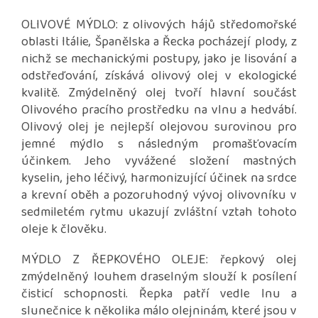
OLIVOVÉ MÝDLO: z olivových hájů středomořské
oblasti Itálie, Španělska a Řecka pocházejí plody, z
nichž se mechanickými postupy, jako je lisování a
odstřeďování, získává olivový olej v ekologické
kvalitě. Zmýdelněný olej tvoří hlavní součást
Olivového pracího prostředku na vlnu a hedvábí.
Olivový olej je nejlepší olejovou surovinou pro
jemné mýdlo s následným promašťovacím
účinkem. Jeho vyvážené složení mastných
kyselin, jeho léčivý, harmonizující účinek na srdce
a krevní oběh a pozoruhodný vývoj olivovníku v
sedmiletém rytmu ukazují zvláštní vztah tohoto
oleje k člověku.
MÝDLO Z ŘEPKOVÉHO OLEJE: řepkový olej
zmýdelněný louhem draselným slouží k posílení
čisticí schopnosti. Řepka patří vedle lnu a
slunečnice k několika málo olejninám, které jsou v