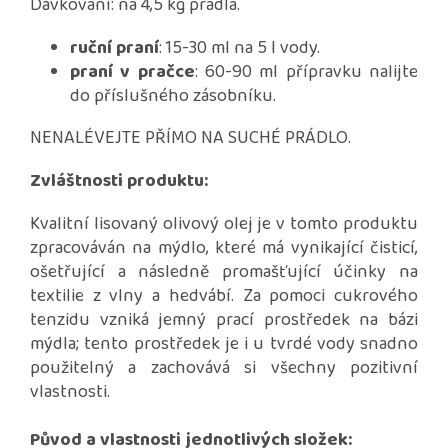
Dávkování:
na 4,5 kg prádla.
ruční praní
: 15-30 ml na 5 l vody.
praní v pračce
: 60-90 ml přípravku nalijte
do příslušného zásobníku.
NENALÉVEJTE PŘÍMO NA SUCHÉ PRÁDLO.
Zvláštnosti produktu:
Kvalitní lisovaný olivový olej je v tomto produktu
zpracováván na mýdlo, které má vynikající čisticí,
ošetřující a následně promašťující účinky na
textilie z vlny a hedvábí. Za pomoci cukrového
tenzidu vzniká jemný prací prostředek na bázi
mýdla; tento prostředek je i u tvrdé vody snadno
použitelný a zachovává si všechny pozitivní
vlastnosti.
Původ a vlastnosti jednotlivých složek: