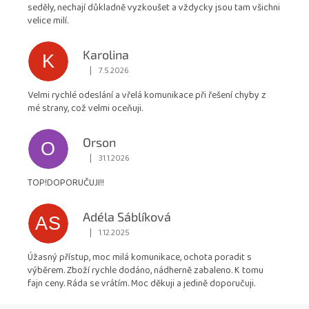
z
seděly, nechají důkladně vyzkoušet a vždycky jsou tam všichni
5
velice milí.
hvězdiček.
Karolina
K
|
7.5.2026
Hodnocení obchodu je 5 z 5 hvězdiček.
Velmi rychlé odeslání a vřelá komunikace při řešení chyby z
mé strany, což velmi oceňuji.
Orson
O
|
31.1.2026
Hodnocení obchodu je 5 z 5 hvězdiček.
TOP!DOPORUČUJI!!
Adéla Sáblíková
AS
|
1.12.2025
Hodnocení obchodu je 5 z 5 hvězdiček.
Úžasný přístup, moc milá komunikace, ochota poradit s
výběrem. Zboží rychle dodáno, nádherně zabaleno. K tomu
fajn ceny. Ráda se vrátím. Moc děkuji a jedině doporučuji.