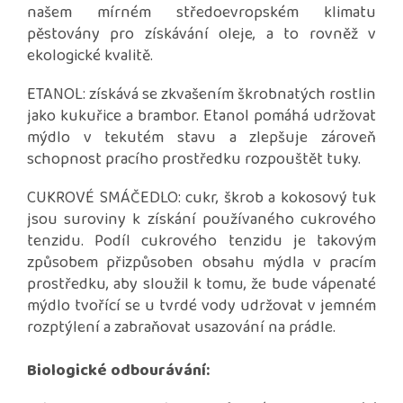
našem mírném středoevropském klimatu
pěstovány pro získávání oleje, a to rovněž v
ekologické kvalitě.
ETANOL: získává se zkvašením škrobnatých rostlin
jako kukuřice a brambor. Etanol pomáhá udržovat
mýdlo v tekutém stavu a zlepšuje zároveň
schopnost pracího prostředku rozpouštět tuky.
CUKROVÉ SMÁČEDLO: cukr, škrob a kokosový tuk
jsou suroviny k získání používaného cukrového
tenzidu. Podíl cukrového tenzidu je takovým
způsobem přizpůsoben obsahu mýdla v pracím
prostředku, aby sloužil k tomu, že bude vápenaté
mýdlo tvořící se u tvrdé vody udržovat v jemném
rozptýlení a zabraňovat usazování na prádle.
Biologické odbourávání: