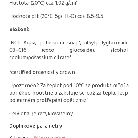
Hustota: (20°C) cca. 1,02 g/cm³
Hodnota pH: (20°C, 5g/l H₂O) cca. 8,5-9,5
Složení:
INCI: Aqua, potassium soap*, alkylpolyglucoside
C8–C16 (coco glucoside), alcohol,
sodium/potassium citrate*
*certified organically grown
Upozornění: Za teplot pod 10°C se produkt mění a
poněkud houstne a zakaluje se, což za tepla, resp.
po mírném protřepání opět zmizí.
Celý obal je recyklovatelný.
Doplňkové parametry
Kategorie
:
Péče o oblečení