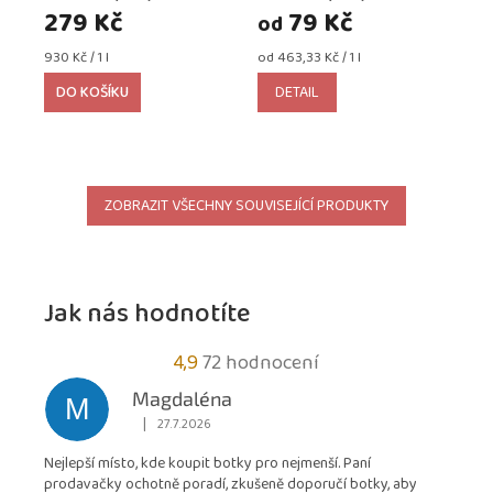
279 Kč
79 Kč
od
Měrná
Měrná
930 Kč / 1 l
od 463,33 Kč / 1 l
cena:
cena:
DO KOŠÍKU
DETAIL
ZOBRAZIT VŠECHNY SOUVISEJÍCÍ PRODUKTY
Jak nás hodnotíte
Průměrné
4,9
72 hodnocení
hodnocení
Magdaléna
M
obchodu
|
27.7.2026
Hodnocení obchodu je 5 z 5 hvězdiček.
je
Nejlepší místo, kde koupit botky pro nejmenší. Paní
4,9
prodavačky ochotně poradí, zkušeně doporučí botky, aby