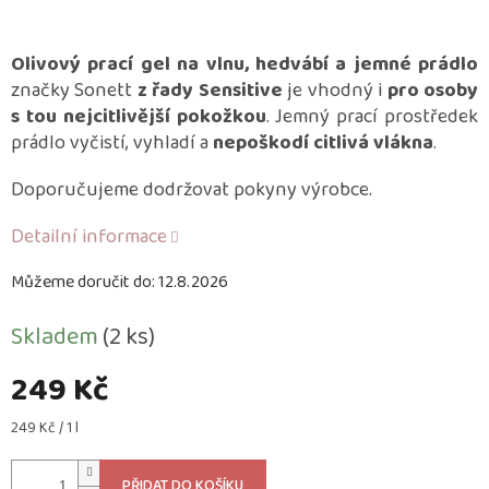
Olivový prací gel na vlnu, hedvábí a jemné prádlo
značky Sonett
z řady Sensitive
je vhodný i
pro osoby
s tou nejcitlivější pokožkou
. Jemný prací prostředek
prádlo vyčistí, vyhladí a
nepoškodí citlivá vlákna
.
Doporučujeme dodržovat pokyny výrobce.
Detailní informace
Můžeme doručit do:
12.8.2026
Skladem
(2 ks)
249 Kč
Měrná
249 Kč / 1 l
cena:
PŘIDAT DO KOŠÍKU