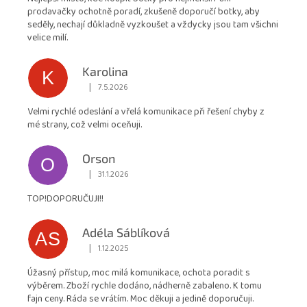
4,9
prodavačky ochotně poradí, zkušeně doporučí botky, aby
z
seděly, nechají důkladně vyzkoušet a vždycky jsou tam všichni
5
velice milí.
hvězdiček.
Karolina
K
|
7.5.2026
Hodnocení obchodu je 5 z 5 hvězdiček.
Velmi rychlé odeslání a vřelá komunikace při řešení chyby z
mé strany, což velmi oceňuji.
Orson
O
|
31.1.2026
Hodnocení obchodu je 5 z 5 hvězdiček.
TOP!DOPORUČUJI!!
Adéla Sáblíková
AS
|
1.12.2025
Hodnocení obchodu je 5 z 5 hvězdiček.
Úžasný přístup, moc milá komunikace, ochota poradit s
výběrem. Zboží rychle dodáno, nádherně zabaleno. K tomu
fajn ceny. Ráda se vrátím. Moc děkuji a jedině doporučuji.