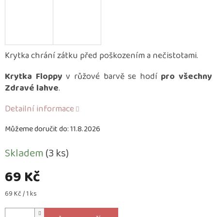
Krytka chrání zátku před poškozením a nečistotami.
Krytka Floppy
v růžové barvě se hodí
pro všechny
Zdravé lahve
.
Detailní informace
Můžeme doručit do:
11.8.2026
Skladem
(3 ks)
69 Kč
Měrná
69 Kč / 1 ks
cena: