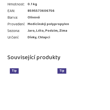
Hmotnost
:
0.1 kg
EAN
:
8595573606756
Barva
:
Olivová
Provedení
:
Medicínský polypropylen
Sezona
:
Jaro, Léto, Podzim, Zima
Určení
:
Dívky, Chlapci
Související produkty
Tip
Tip