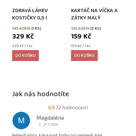
ZDRAVÁ LÁHEV
KARTÁČ NA VÍČKA A
KOSTIČKY 0,5 l
ZÁTKY MALÝ
SKLADEM
(1 KS)
SKLADEM
(3 KS)
329 Kč
159 Kč
Měrná
Měrná
329 Kč / 1 ks
159 Kč / 1 ks
cena:
cena:
DO KOŠÍKU
DO KOŠÍKU
Jak nás hodnotíte
Průměrné
4,9
72 hodnocení
hodnocení
Magdaléna
M
obchodu
|
27.7.2026
Hodnocení obchodu je 5 z 5 hvězdiček.
je
Nejlepší místo, kde koupit botky pro nejmenší. Paní