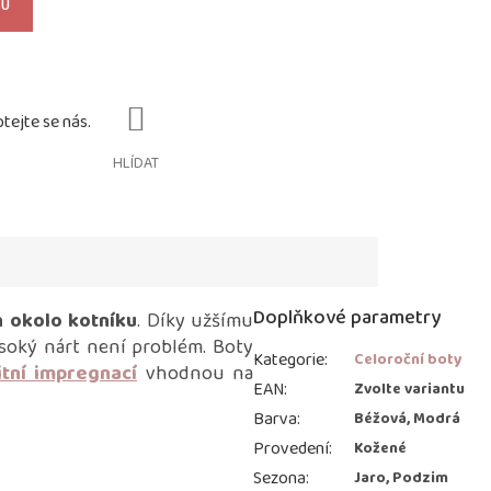
KU
HLÍDAT
Doplňkové parametry
h okolo kotníku
. Díky užšímu
soký nárt není problém. Boty
Kategorie
:
Celoroční boty
itní impregnací
vhodnou na
EAN
:
Zvolte variantu
Barva
:
Béžová, Modrá
Provedení
:
Kožené
Sezona
:
Jaro, Podzim