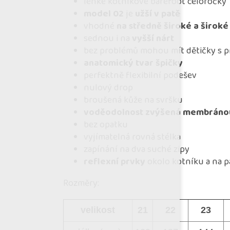
lehké kotníkové barefoot celoročky
model 02
je
užší v patě
vhodné
na středně široké a široké
sednou i na
vyšší nárt
bez problémů mohou mít dětičky s pr
anatomický tvar špičky
perfektně flexibilní podešev
nulový drop
broušená kůže na svršku
voděodolnost zvýšená membráno
bez opatku
vyjímatelná rovná stélka
zapínání na dva suché zipy
reflexní prvky
okolo kotníku a na p
Rozměry:
velikost
21
22
23