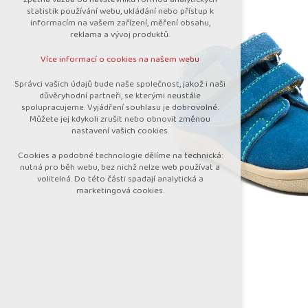
nutná pro provozování webu
statistik používání webu, ukládání nebo přístup k
udržení kontextu stránek (session):
informacím na vašem zařízení, měření obsahu,
případná přihlášení, volby jazyka, apod.
reklama a vývoj produktů.
Volitelná cookies
Více informací o cookies na našem webu
analytická pro anonymizované vyhodnocení
návštěvnosti
Správci vašich údajů bude naše společnost, jakož i naši
marketingová cookies (Google)
důvěryhodní partneři, se kterými neustále
spolupracujeme. Vyjádření souhlasu je dobrovolné.
Více informací o cookies na našem webu
Můžete jej kdykoli zrušit nebo obnovit změnou
nastavení vašich cookies.
Cookies a podobné technologie dělíme na technická:
Přijmout všechny cookies
nutná pro běh webu, bez nichž nelze web používat a
volitelná. Do této části spadají analytická a
marketingová cookies.
Odmítnout vše