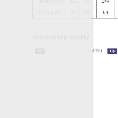
délka (mm)
129
137
144
šířka (mm)
62
63
64
Související produkty
Kód:
7331
Tip
Tip