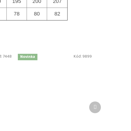
0
195
200
207
78
80
82
d:
7448
Kód:
9899
Novinka
Další
produkt