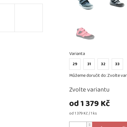
Varianta
29
31
32
33
Můžeme doručit do:
Zvolte var
Zvolte variantu
od
1 379 Kč
Měrná
od 1 379 Kč / 1 ks
cena: