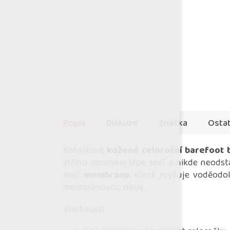
Popis
Diskuze
Značka
Ostat
Kotníkové
kožené celoroční barefoot 
střihu mnohem lépe sedí a nikde neodst
mají
membránu
, která zvyšuje voděodo
membránovou obuv.
Vlastnosti: