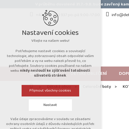
Přejít
V průběhu dovolené 31.7.-9.8. bude zavřený k
na
obsah
+420 723 053 937 po-pá 9:00-17:00
info@det
Nastavení cookies
Vítejte na našem webu!
Potřebujeme nastavit cookies a související
technologie, aby zobrazovaný obsah odpovídal vašim
potřebám a vy na webu nalezli přesně to, co
potřebujete. Soubory cookies používané na našem
webu
nikdy neslouží ke zjišťování totožnosti
DĚTSKÁ OBUV
DĚTSKÉ OBLEČENÍ
DOP
uživatelů stránek
.
Domů
Dětská obuv
Celoroční boty
KO
Přijmout všechny cookies
Nastavit
Vaše údaje zpracováváme v souladu se zásadami
Technická cookies
ochrany osobních údajů z důvodu následujících potřeb:
zpětná vazba od návštěvníků formou analytických