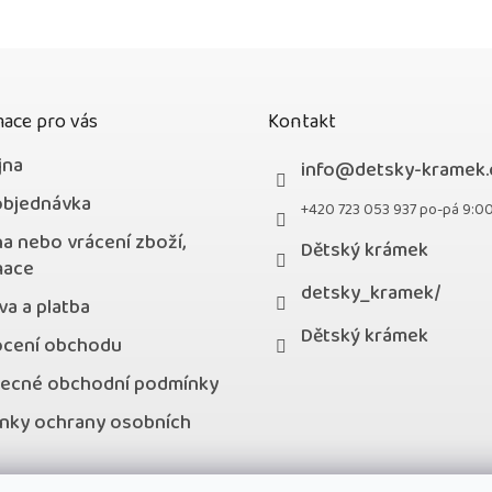
hvězdiček.
ace pro vás
Kontakt
jna
info
@
detsky-kramek.
objednávka
+420 723 053 937 po-pá 9:0
a nebo vrácení zboží,
Dětský krámek
mace
detsky_kramek/
a a platba
Dětský krámek
cení obchodu
ecné obchodní podmínky
nky ochrany osobních
kty