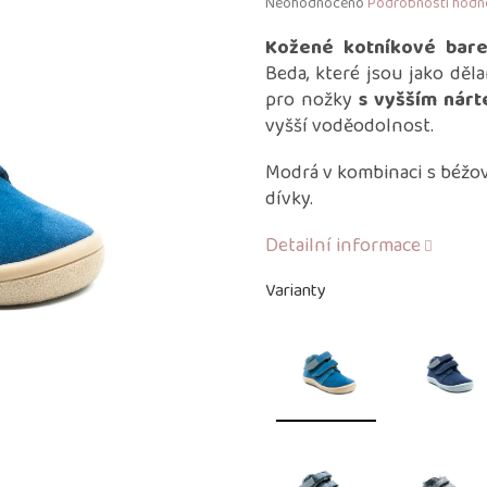
Průměrné
Neohodnoceno
Podrobnosti hodn
hodnocení
produktu
Kožené kotníkové bare
je
Beda, které jsou jako děl
0,0
pro nožky
s vyšším nár
z
vyšší voděodolnost.
5
hvězdiček.
Modrá v kombinaci s béžov
dívky.
Detailní informace
Varianty