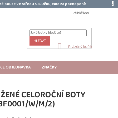
é pouze ve středu 5.8. Děkujeme za pochopení!
Přihlášení
HLEDAT
NÁKUPNÍ
Prázdný košík
KOŠÍK
JE OBJEDNÁVKA
ZNAČKY
OŽENÉ CELOROČNÍ BOTY
BF0001/W/M/2)