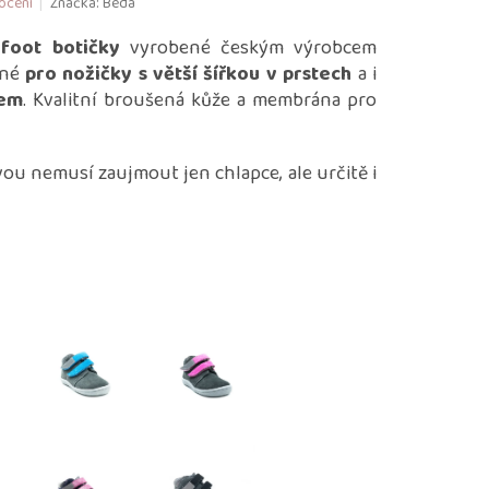
ocení
Značka:
Beda
foot botičky
vyrobené českým výrobcem
ané
pro nožičky s větší šířkou v prstech
a i
tem
. Kvalitní broušená kůže a membrána pro
ou nemusí zaujmout jen chlapce, ale určitě i