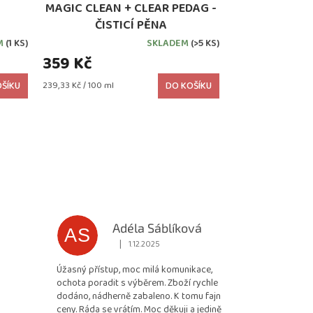
MAGIC CLEAN + CLEAR PEDAG -
ČISTICÍ PĚNA
M
(1 KS)
SKLADEM
(>5 KS)
359 Kč
Měrná
ŠÍKU
239,33 Kč / 100 ml
DO KOŠÍKU
cena:
Adéla Sáblíková
AS
|
1.12.2025
 5 z 5 hvězdiček.
Hodnocení obchodu je 5 z 5 hvězdiček.
Úžasný přístup, moc milá komunikace,
ochota poradit s výběrem. Zboží rychle
dodáno, nádherně zabaleno. K tomu fajn
ceny. Ráda se vrátím. Moc děkuji a jedině