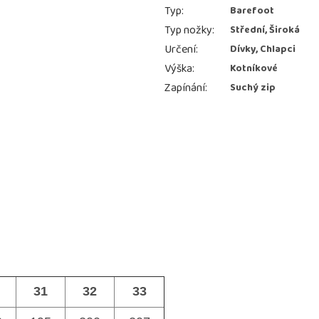
Typ
:
Barefoot
Typ nožky
:
Střední, Široká
Určení
:
Dívky, Chlapci
Výška
:
Kotníkové
Zapínání
:
Suchý zip
31
32
33