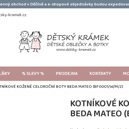
amenný obchod v Děčíně a e-shopové objednávky budou expedovan
sky-kramek.cz
LŇKY
% SLEVY %
PRODEJNA
KONTAKTY
MO
TNÍKOVÉ KOŽENÉ CELOROČNÍ BOTY BEDA MATEO (BF0001/W/M/2)
KOTNÍKOVÉ K
BEDA MATEO (