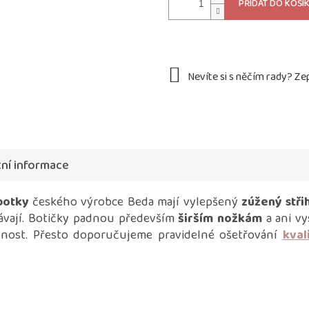
PŘIDAT DO KOŠÍ
ní informace
botky
českého výrobce Beda mají vylepšený
zúžený stři
ávají. Botičky padnou především
širším nožkám
a ani vy
lnost. Přesto doporučujeme pravidelné ošetřování
kval