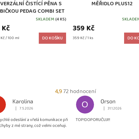
VERZÁLNÍ ČISTÍCÍ PĚNA S
MĚŘIDLO PLUS12
BIČKOU PEDAG COMBI SET
SKLADEM
(4 KS)
SKLADE
 Kč
359 Kč
Měrná
Kč / 100 ml
DO KOŠÍKU
359 Kč / 1 ks
DO KO
cena:
Průměrné
4,9
72 hodnocení
hodnocení
Karolina
Orson
O
obchodu
|
|
7.5.2026
31.1.2026
Hodnocení obchodu je 5 z 5 hvězdiček.
Hodnocení obchodu je
je
rychlé odeslání a vřelá komunikace při
TOP!DOPORUČUJI!!
4,9
chyby z mé strany, což velmi oceňuji.
z
5