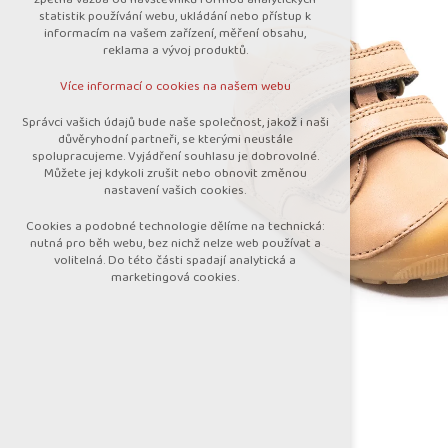
nutná pro provozování webu
statistik používání webu, ukládání nebo přístup k
udržení kontextu stránek (session):
informacím na vašem zařízení, měření obsahu,
případná přihlášení, volby jazyka, apod.
reklama a vývoj produktů.
Volitelná cookies
Více informací o cookies na našem webu
analytická pro anonymizované vyhodnocení
návštěvnosti
Správci vašich údajů bude naše společnost, jakož i naši
marketingová cookies (Google)
důvěryhodní partneři, se kterými neustále
spolupracujeme. Vyjádření souhlasu je dobrovolné.
Více informací o cookies na našem webu
Můžete jej kdykoli zrušit nebo obnovit změnou
nastavení vašich cookies.
Cookies a podobné technologie dělíme na technická:
Přijmout všechny cookies
nutná pro běh webu, bez nichž nelze web používat a
volitelná. Do této části spadají analytická a
marketingová cookies.
Odmítnout vše