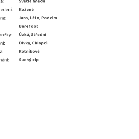
va
:
Světle hnědá
edení
:
Kožené
ona
:
Jaro, Léto, Podzim
Barefoot
nožky
:
Úzká, Střední
ní
:
Dívky, Chlapci
ka
:
Kotníkové
nání
:
Suchý zip