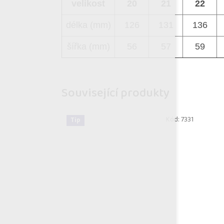
velikost
20
21
22
délka (mm)
126
131
136
šířka (mm)
56
57
59
Související produkty
Kód:
7331
Tip