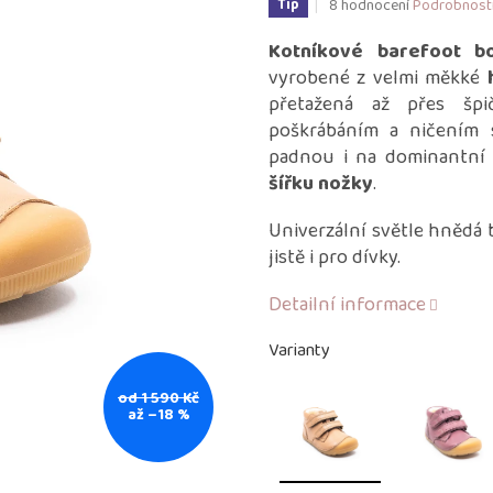
Průměrné
8 hodnocení
Podrobnost
Tip
hodnocení
produktu
Kotníkové barefoot b
je
vyrobené z velmi měkké
2,9
přetažená až přes špi
z
poškrábáním a ničením s
5
hvězdiček.
padnou i na dominantní
šířku nožky
.
Univerzální světle hnědá b
jistě i pro dívky.
Detailní informace
Varianty
od 1 590 Kč
až –18 %