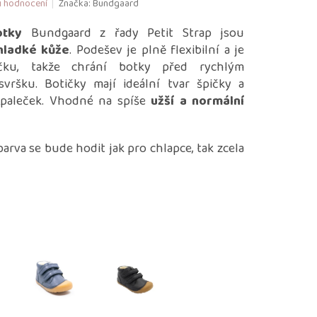
i hodnocení
Značka:
Bundgaard
otky
Bundgaard z řady Petit Strap jsou
hladké kůže
. Podešev je plně flexibilní a je
čku, takže chrání botky před rychlým
vršku. Botičky mají ideální tvar špičky a
 paleček. Vhodné na spíše
užší a normální
arva se bude hodit jak pro chlapce, tak zcela