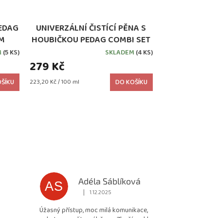
PEDAG
UNIVERZÁLNÍ ČISTÍCÍ PĚNA S
ÍM
HOUBIČKOU PEDAG COMBI SET
M
(5 KS)
SKLADEM
(4 KS)
279 Kč
Měrná
ŠÍKU
223,20 Kč / 100 ml
DO KOŠÍKU
cena:
Adéla Sáblíková
AS
|
1.12.2025
 5 z 5 hvězdiček.
Hodnocení obchodu je 5 z 5 hvězdiček.
Úžasný přístup, moc milá komunikace,