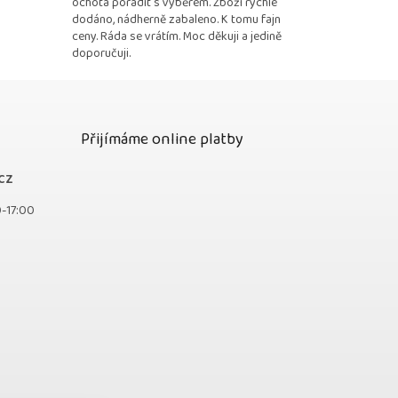
ochota poradit s výběrem. Zboží rychle
dodáno, nádherně zabaleno. K tomu fajn
ceny. Ráda se vrátím. Moc děkuji a jedině
doporučuji.
Přijímáme online platby
cz
0-17:00