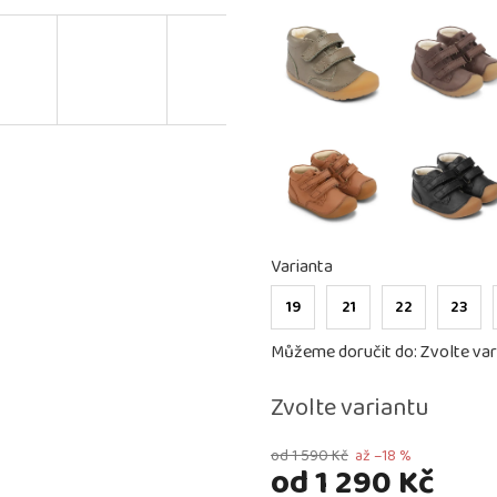
Varianta
19
21
22
23
Můžeme doručit do:
Zvolte var
Zvolte variantu
od 1 590 Kč
až –18 %
od
1 290 Kč