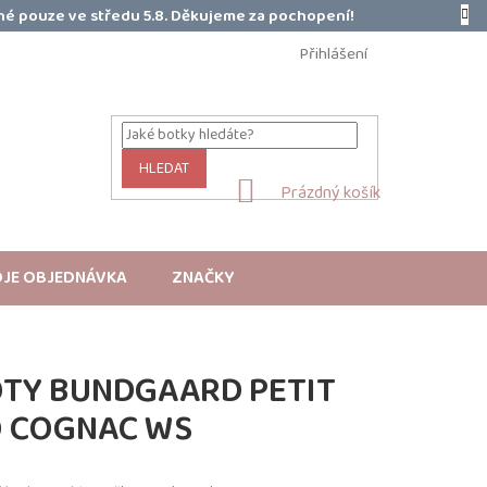
é pouze ve středu 5.8. Děkujeme za pochopení!
Přihlášení
HLEDAT
NÁKUPNÍ
Prázdný košík
KOŠÍK
JE OBJEDNÁVKA
ZNAČKY
OTY BUNDGAARD PETIT
O COGNAC WS