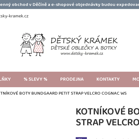
amenný obchod v Děčíně a e-shopové objednávky budou expedovan
sky-kramek.cz
LŇKY
% SLEVY %
PRODEJNA
KONTAKTY
MO
TNÍKOVÉ BOTY BUNDGAARD PETIT STRAP VELCRO COGNAC WS
KOTNÍKOVÉ B
STRAP VELCR