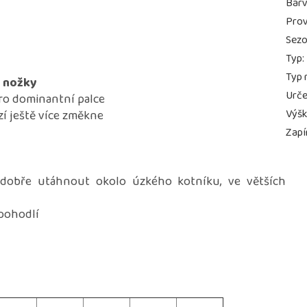
Bar
Prov
Sez
Typ
:
Typ 
é nožky
Urče
pro dominantní palce
Výš
zí ještě více změkne
Zapí
 dobře utáhnout okolo úzkého kotníku, ve větších
 pohodlí