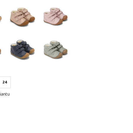
24
iantu