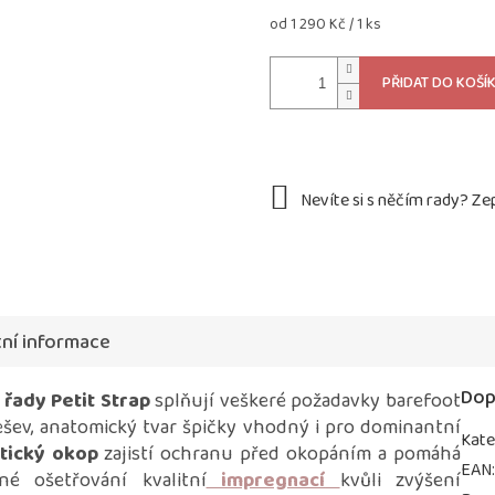
Měrná
od 1 290 Kč / 1 ks
cena:
PŘIDAT DO KOŠÍ
ní informace
Dop
řady Petit Strap
splňují veškeré požadavky barefoot
šev, anatomický tvar špičky vhodný i pro dominantní
Kate
tický okop
zajistí ochranu před okopáním a pomáhá
EAN
né ošetřování kvalitní
impregnací
kvůli zvýšení