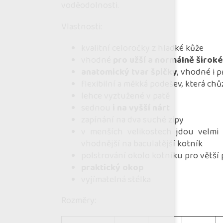
voděodolnosti.
Vlastnosti:
kvalitní celoročky z hladké kůže
vhodné
pro užší a normálně širok
anatomický tvar špičky
, vhodné i 
flexibilní a měkká podešev, která chů
lehce vyztužené v patě
sednou
i na vyšší nárt
zapínání na dva suché zipy
v menších velikostech jdou velmi
vhodnější na baculatější kotník
polstrování okolo kotníku pro větší
praktický okop
vyjímatelná stélka
Rozměry: