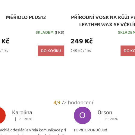
MĚŘIDLO PLUS12
PŘÍRODNÍ VOSK NA KŮŽI 
LEATHER WAX SE VČEL
VOSKEM
SKLADEM
(1 KS)
SKLADE
 Kč
249 Kč
Měrná
/ 1 ks
DO KOŠÍKU
249 Kč / 1 ks
DO KO
cena:
Průměrné
4,9
72 hodnocení
hodnocení
Karolina
Orson
O
obchodu
|
|
7.5.2026
31.1.2026
Hodnocení obchodu je 5 z 5 hvězdiček.
Hodnocení obchodu je
je
rychlé odeslání a vřelá komunikace při
TOP!DOPORUČUJI!!
4,9