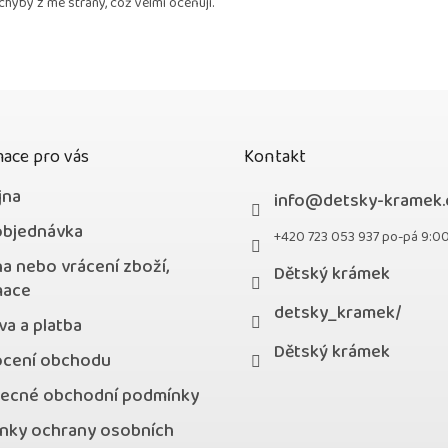
chyby z mé strany, což velmi oceňuji.
z
5
hvězdiček.
ace pro vás
Kontakt
jna
info
@
detsky-kramek.
objednávka
+420 723 053 937 po-pá 9:0
a nebo vrácení zboží,
Dětský krámek
mace
detsky_kramek/
a a platba
Dětský krámek
cení obchodu
ecné obchodní podmínky
nky ochrany osobních