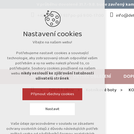
Přejít
V průběhu dovolené 31.7.-9.8. bude zavřený k
na
obsah
+420 723 053 937 po-pá 9:00-17:00
info@det
Nastavení cookies
Vítejte na našem webu!
Potřebujeme nastavit cookies a související
technologie, aby zobrazovaný obsah odpovídal vašim
potřebám a vy na webu nalezli přesně to, co
potřebujete. Soubory cookies používané na našem
webu
nikdy neslouží ke zjišťování totožnosti
DĚTSKÁ OBUV
DĚTSKÉ OBLEČENÍ
DOP
uživatelů stránek
.
Domů
Dětská obuv
Kotníkové boty
KO
Přijmout všechny cookies
Nastavit
Vaše údaje zpracováváme v souladu se zásadami
Technická cookies
ochrany osobních údajů z důvodu následujících potřeb:
zpětná vazba od návštěvníků formou analytických