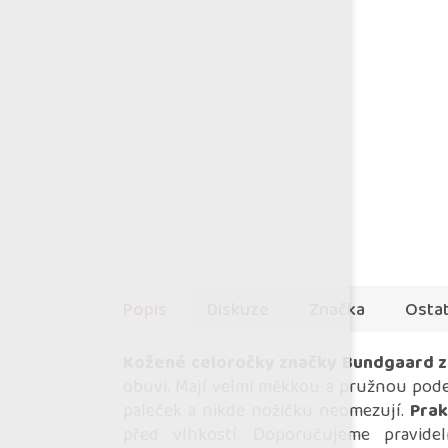
Popis
Diskuze
Značka
Ostat
Kožené celoročky značky Bundgaard z 
obuvi. Mají velmi měkkou a pružnou pode
paleček a nikde nožičku neomezují.
Prak
před vlhkostí. Doporučujeme pravidel