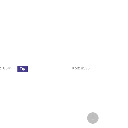
d:
8541
Kód:
8535
Tip
Další
produkt