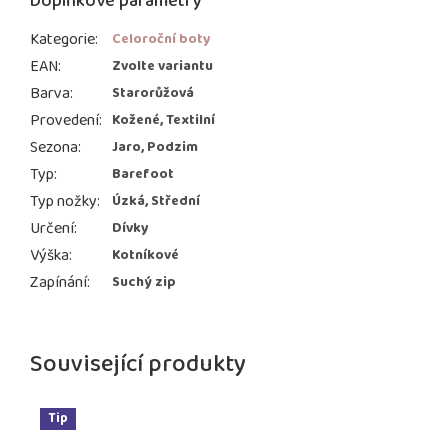
Doplňkové parametry
Kategorie
:
Celoroční boty
EAN
:
Zvolte variantu
Barva
:
Starorůžová
Provedení
:
Kožené, Textilní
Sezona
:
Jaro, Podzim
Typ
:
Barefoot
Typ nožky
:
Úzká, Střední
Určení
:
Dívky
Výška
:
Kotníkové
Zapínání
:
Suchý zip
Související produkty
Tip