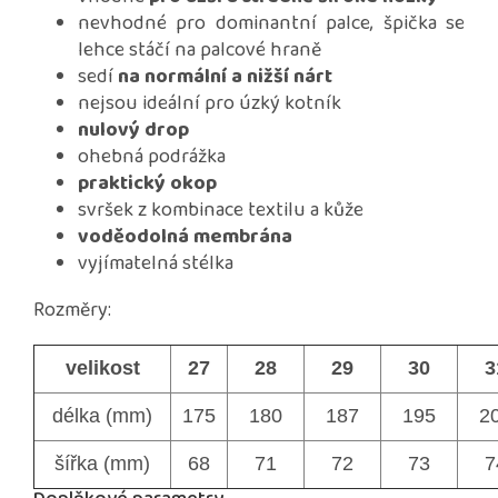
nevhodné pro dominantní palce, špička se
lehce stáčí na palcové hraně
sedí
na normální a nižší nárt
nejsou ideální pro úzký kotník
nulový drop
ohebná podrážka
praktický okop
svršek z kombinace textilu a kůže
voděodolná membrána
vyjímatelná stélka
Rozměry:
velikost
27
28
29
30
3
délka (mm)
175
180
187
195
2
šířka (mm)
68
71
72
73
7