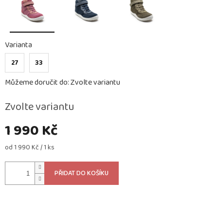
Varianta
27
33
Můžeme doručit do:
Zvolte variantu
Zvolte variantu
1 990 Kč
Měrná
od 1 990 Kč / 1 ks
cena:
PŘIDAT DO KOŠÍKU