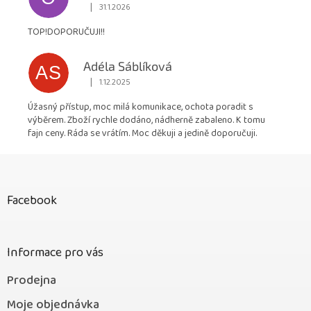
|
31.1.2026
Hodnocení obchodu je 5 z 5 hvězdiček.
TOP!DOPORUČUJI!!
Adéla Sáblíková
AS
|
1.12.2025
Hodnocení obchodu je 5 z 5 hvězdiček.
Úžasný přístup, moc milá komunikace, ochota poradit s
výběrem. Zboží rychle dodáno, nádherně zabaleno. K tomu
fajn ceny. Ráda se vrátím. Moc děkuji a jedině doporučuji.
Z
á
p
Facebook
a
t
í
Informace pro vás
Prodejna
Moje objednávka