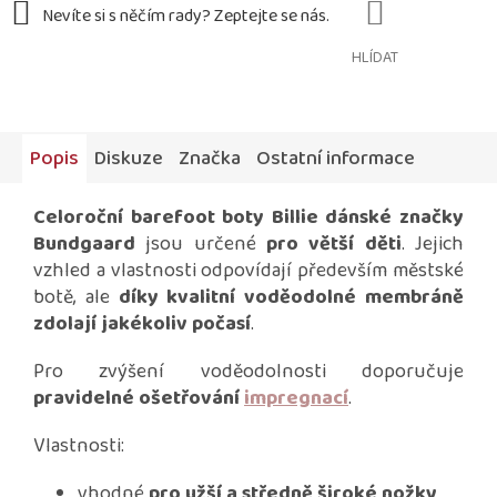
HLÍDAT
Popis
Diskuze
Značka
Ostatní informace
Celoroční barefoot boty Billie dánské značky
Bundgaard
jsou určené
pro větší děti
. Jejich
vzhled a vlastnosti odpovídají především městské
botě, ale
díky kvalitní voděodolné membráně
zdolají jakékoliv počasí
.
Pro zvýšení voděodolnosti doporučuje
pravidelné ošetřování
impregnací
.
Vlastnosti:
vhodné
pro užší a středně široké nožky