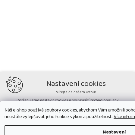
Nastavení cookies
Vítejte na našem webu!
Potřebujeme nastavit cookies a související technologie, aby
zobrazovaný obsah odpovídal vašim potřebám a vy na webu nalezli
Náš e-shop používá soubory cookies, abychom Vám umožnili poh
přesně to, co potřebujete. Soubory cookies používané na našem webu
nikdy neslouží ke zjišťování totožnosti uživatelů stránek
.
neustále vylepšovat jeho funkce, výkon a použitelnost.
Více infor
Přijmout všechny cookies
Nastavení