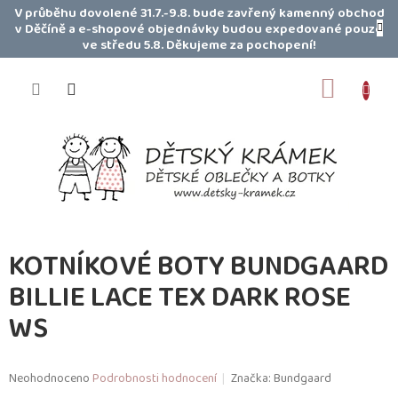
Přejít
V průběhu dovolené 31.7.-9.8. bude zavřený kamenný obchod
na
v Děčíně a e-shopové objednávky budou expedované pouze
obsah
ve středu 5.8. Děkujeme za pochopení!
NÁKUP
KOŠÍK
KOTNÍKOVÉ BOTY BUNDGAARD
BILLIE LACE TEX DARK ROSE
WS
Průměrné
Neohodnoceno
Podrobnosti hodnocení
Značka:
Bundgaard
hodnocení