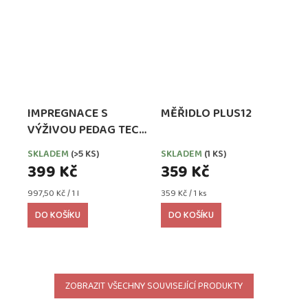
IMPREGNACE S
MĚŘIDLO PLUS12
VÝŽIVOU PEDAG TECH
WATERPROOFER,
SKLADEM
(>5 KS)
SKLADEM
(1 KS)
EXTRA SILNÁ
399 Kč
359 Kč
Měrná
Měrná
997,50 Kč / 1 l
359 Kč / 1 ks
cena:
cena:
DO KOŠÍKU
DO KOŠÍKU
ZOBRAZIT VŠECHNY SOUVISEJÍCÍ PRODUKTY