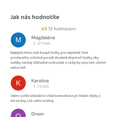
Jak nás hodnotíte
Průměrné
4,9
72 hodnocení
hodnocení
Magdaléna
M
obchodu
|
27.7.2026
Hodnocení obchodu je 5 z 5 hvězdiček.
je
Nejlepší místo, kde koupit botky pro nejmenší. Paní
4,9
prodavačky ochotně poradí, zkušeně doporučí botky, aby
z
seděly, nechají důkladně vyzkoušet a vždycky jsou tam všichni
5
velice milí.
hvězdiček.
Karolina
K
|
7.5.2026
Hodnocení obchodu je 5 z 5 hvězdiček.
Velmi rychlé odeslání a vřelá komunikace při řešení chyby z
mé strany, což velmi oceňuji.
Orson
O