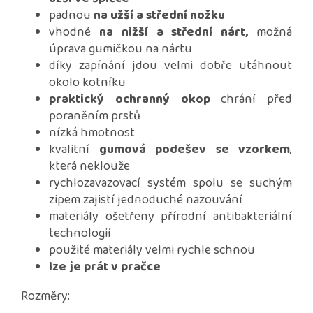
padnou
na užší a střední nožku
vhodné
na nižší a střední nárt,
možná
úprava gumičkou na nártu
díky zapínání jdou velmi dobře utáhnout
okolo kotníku
praktický ochranný okop
chrání před
poraněním prstů
nízká hmotnost
kvalitní
gumová podešev se vzorkem
,
která neklouže
rychlozavazovací systém spolu se suchým
zipem zajistí jednoduché nazouvání
materiály ošetřeny přírodní antibakteriální
technologií
použité materiály velmi rychle schnou
lze je prát v pračce
Rozměry: