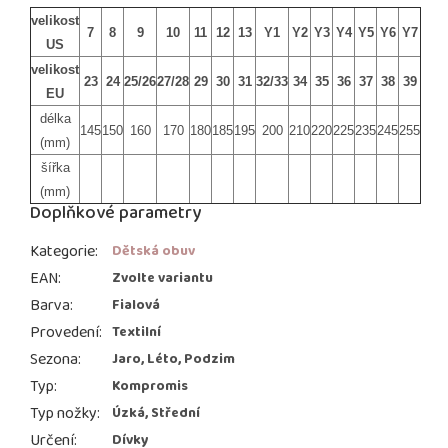
velikost
7
8
9
10
11
12
13
Y1
Y2
Y3
Y4
Y5
Y6
Y7
US
velikost
23
24
25/26
27/28
29
30
31
32/33
34
35
36
37
38
39
EU
délka
145
150
160
170
180
185
195
200
210
220
225
235
245
255
(mm)
šířka
(mm)
Doplňkové parametry
Kategorie
:
Dětská obuv
EAN
:
Zvolte variantu
Barva
:
Fialová
Provedení
:
Textilní
Sezona
:
Jaro, Léto, Podzim
Typ
:
Kompromis
Typ nožky
:
Úzká, Střední
Určení
:
Dívky