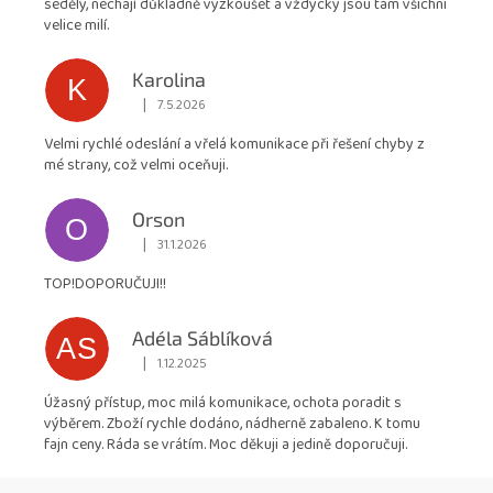
seděly, nechají důkladně vyzkoušet a vždycky jsou tam všichni
5
velice milí.
hvězdiček.
Karolina
K
|
7.5.2026
Hodnocení obchodu je 5 z 5 hvězdiček.
Velmi rychlé odeslání a vřelá komunikace při řešení chyby z
mé strany, což velmi oceňuji.
Orson
O
|
31.1.2026
Hodnocení obchodu je 5 z 5 hvězdiček.
TOP!DOPORUČUJI!!
Adéla Sáblíková
AS
|
1.12.2025
Hodnocení obchodu je 5 z 5 hvězdiček.
Úžasný přístup, moc milá komunikace, ochota poradit s
výběrem. Zboží rychle dodáno, nádherně zabaleno. K tomu
fajn ceny. Ráda se vrátím. Moc děkuji a jedině doporučuji.
Z