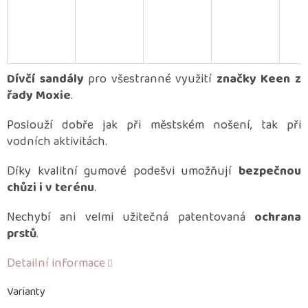
Dívčí sandály
pro všestranné využití
značky
Keen z
řady Moxie
.
Poslouží dobře jak při městském nošení, tak při
vodních aktivitách.
Díky kvalitní gumové podešvi umožňují
bezpečnou
chůzi i v terénu
.
Nechybí ani velmi užitečná patentovaná
ochrana
prstů
.
Detailní informace
Varianty