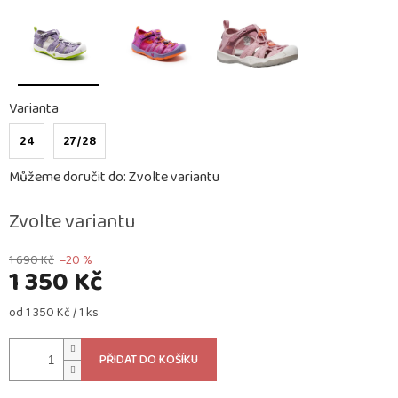
Varianta
24
27/28
Můžeme doručit do:
Zvolte variantu
Zvolte variantu
1 690 Kč
–20 %
1 350 Kč
Měrná
od 1 350 Kč / 1 ks
cena:
PŘIDAT DO KOŠÍKU