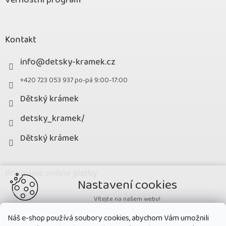
Věrnostní program
Kontakt
info
@
detsky-kramek.cz
+420 723 053 937 po-pá 9:00-17:00
Dětský krámek
detsky_kramek/
Dětský krámek
Přijímáme online platby
Nastavení cookies
Vítejte na našem webu!
Potřebujeme nastavit cookies a související technologie, aby
Náš e-shop používá soubory cookies, abychom Vám umožnili
zobrazovaný obsah odpovídal vašim potřebám a vy na webu nalezli