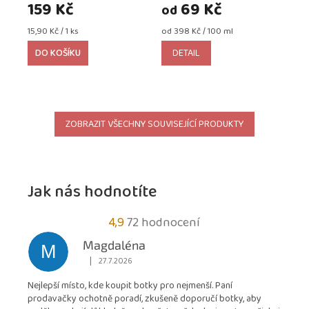
159 Kč
69 Kč
od
Měrná
Měrná
15,90 Kč / 1 ks
od 398 Kč / 100 ml
cena:
cena:
DO KOŠÍKU
DETAIL
ZOBRAZIT VŠECHNY SOUVISEJÍCÍ PRODUKTY
Jak nás hodnotíte
Průměrné
4,9
72 hodnocení
hodnocení
Magdaléna
M
obchodu
|
27.7.2026
Hodnocení obchodu je 5 z 5 hvězdiček.
je
Nejlepší místo, kde koupit botky pro nejmenší. Paní
4,9
prodavačky ochotně poradí, zkušeně doporučí botky, aby
z