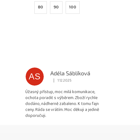
80
90
100
Adéla Sáblíková
AS
|
1.12.2025
 5 z 5 hvězdiček.
Hodnocení obchodu je 5 z 5 hvězdiček.
Úžasný přístup, moc milá komunikace,
ochota poradit s výběrem. Zboží rychle
dodáno, nádherně zabaleno. K tomu fajn
ceny. Ráda se vrátím. Moc děkuji a jedině
doporučuji.