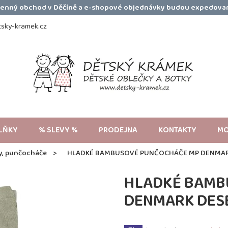
amenný obchod v Děčíně a e-shopové objednávky budou expedovan
sky-kramek.cz
LŇKY
% SLEVY %
PRODEJNA
KONTAKTY
MO
y, punčocháče
HLADKÉ BAMBUSOVÉ PUNČOCHÁČE MP DENMAR
HLADKÉ BAMB
DENMARK DES