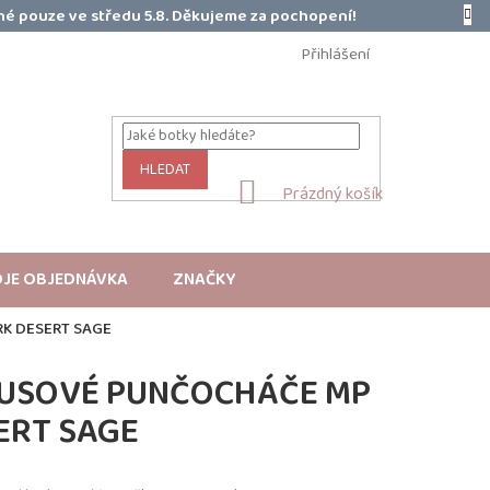
é pouze ve středu 5.8. Děkujeme za pochopení!
Přihlášení
HLEDAT
NÁKUPNÍ
Prázdný košík
KOŠÍK
JE OBJEDNÁVKA
ZNAČKY
K DESERT SAGE
USOVÉ PUNČOCHÁČE MP
ERT SAGE