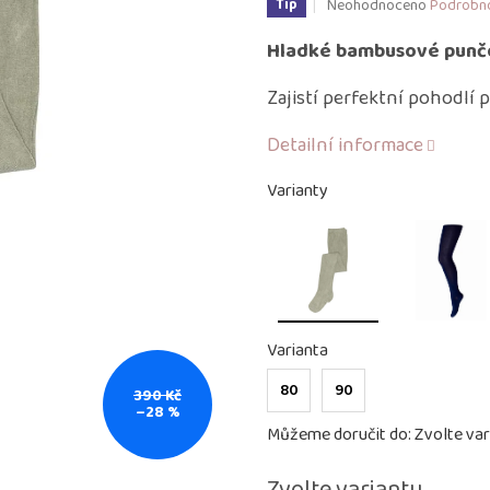
Průměrné
Neohodnoceno
Podrobno
Tip
hodnocení
produktu
Hladké bambusové punč
je
0,0
Zajistí perfektní pohodlí p
z
5
Detailní informace
hvězdiček.
Varianty
Varianta
80
90
390 Kč
–28 %
Můžeme doručit do:
Zvolte var