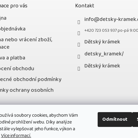
ace pro vás
Kontakt
jna
info
@
detsky-kramek.
objednávka
+420 723 053 937 po-pá 9:0
a nebo vrácení zboží,
Dětský krámek
mace
detsky_kramek/
a a platba
Dětský krámek
cení obchodu
ecné obchodní podmínky
nky ochrany osobních
kty
oužívá soubory cookies, abychom Vám
stní program
Odmítnout
odlné prohlížení webu. Díky analýze
ále vylepšovat jeho funkce, výkon a
.
Více informací.