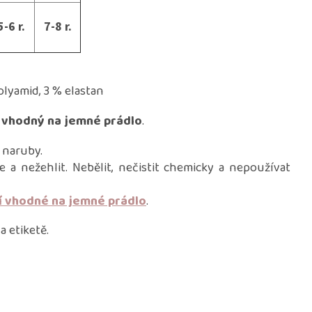
5-6 r.
7-8 r.
lyamid, 3 % elastan
 vhodný na jemné prádlo
.
 naruby.
e a nežehlit. Nebělit, nečistit chemicky a nepoužívat
í vhodné na jemné prádlo
.
 etiketě.