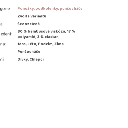
gorie
:
Ponožky, podkolenky, punčocháče
:
Zvolte variantu
va
:
Šedozelená
80 % bambusová viskóza, 17 %
edení
:
polyamid, 3 % elastan
ona
:
Jaro, Léto, Podzim, Zima
Punčocháče
ní
:
Dívky, Chlapci