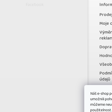
p
Facebook
Inform
a
t
Prode
í
Moje 
Výměn
rekla
Doprav
Hodno
Všeob
Podmí
údajů
Konta
Náš e-shop p
Věrno
umožnili poh
můžeme neust
použitelnost