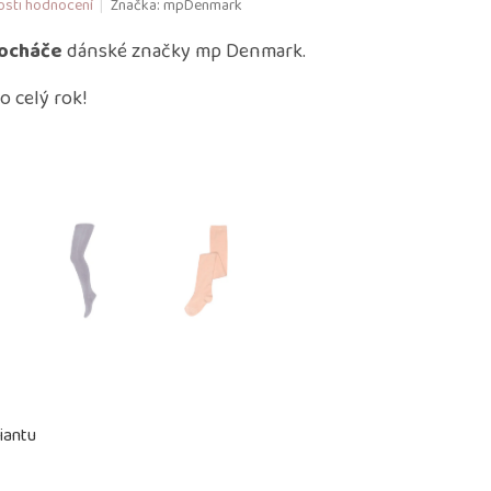
sti hodnocení
Značka:
mpDenmark
ocháče
dánské značky mp Denmark.
o celý rok!
iantu