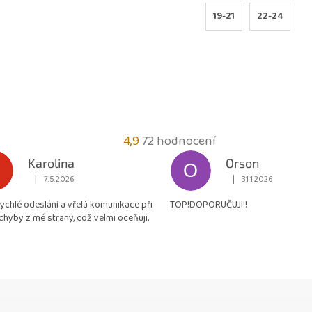
19-21
22-24
Průměrné
4,9
72 hodnocení
hodnocení
Karolina
Orson
O
obchodu
|
|
7.5.2026
31.1.2026
Hodnocení obchodu je 5 z 5 hvězdiček.
Hodnocení obchodu je
je
rychlé odeslání a vřelá komunikace při
TOP!DOPORUČUJI!!
4,9
chyby z mé strany, což velmi oceňuji.
z
5
hvězdiček.