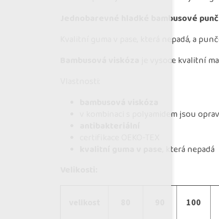
Jednobarevné hladké bambusové pun
Kvalitní guma v pase, která nepadá, a pun
Bambusová viskóza
je vysoce kvalitní mat
Vlastnosti:
bambusová viskóza
v kombinaci s polyamidem jsou opra
antibakteriální
certifikace OEKO-TEX
kvalitní guma v pase
, která nepadá
Velikosti:
velikost
80
90
100