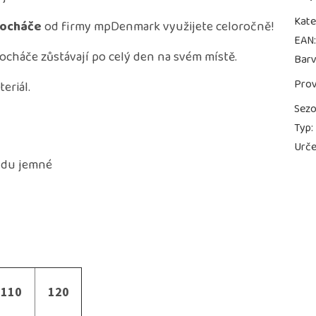
Kate
čocháče
od firmy mpDenmark využijete celoročně!
EAN
čocháče zůstávají po celý den na svém místě.
Bar
Prov
eriál.
Sez
Typ
:
Urče
vdu jemné
110
120