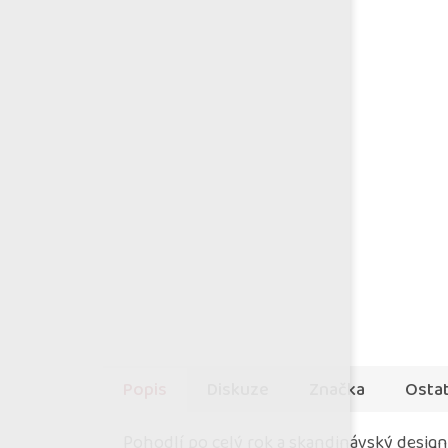
Popis
Diskuze
Značka
Ostat
Pohodlí po celý rok a skandinávský design