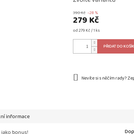
Zvolte variantu
390 Kč
–28 %
279 Kč
Měrná
od 279 Kč / 1 ks
cena:
PŘIDAT DO KOŠÍ
ní informace
Dop
 jako bonus!