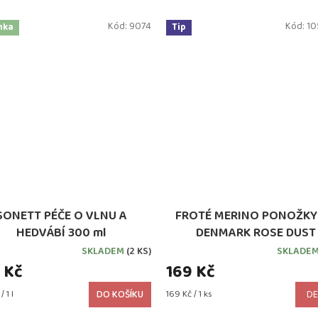
Kód:
9074
Kód:
10
nka
Tip
SONETT PÉČE O VLNU A
FROTÉ MERINO PONOŽKY
HEDVÁBÍ 300 ml
DENMARK ROSE DUST
SKLADEM
(2 KS)
SKLADE
 Kč
169 Kč
Měrná
 1 l
DO KOŠÍKU
169 Kč / 1 ks
DE
cena: