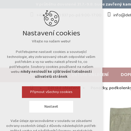
Přejít
V průběhu dovolené 31.7.-9.8. bude zavřený k
na
obsah
+420 723 053 937 po-pá 9:00-17:00
info@det
Nastavení cookies
Vítejte na našem webu!
Potřebujeme nastavit cookies a související
technologie, aby zobrazovaný obsah odpovídal vašim
potřebám a vy na webu nalezli přesně to, co
potřebujete. Soubory cookies používané na našem
webu
nikdy neslouží ke zjišťování totožnosti
DĚTSKÁ OBUV
DĚTSKÉ OBLEČENÍ
DOP
uživatelů stránek
.
Domů
Dětské oblečení
Ponožky, podkolenk
Přijmout všechny cookies
Nastavit
Vaše údaje zpracováváme v souladu se zásadami
Technická cookies
ochrany osobních údajů z důvodu následujících potřeb:
zpětná vazba od návštěvníků formou analytických