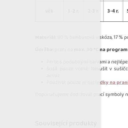
věk
1-2 r.
2-3 r.
3-4 r.
Materiál:
80 % bambusová viskóza, 17 % po
Údržba:
praní na
max. 30 °C na program
Perte s podobnými barvami a nejlépe
Sušit pouze volně. Nesušit v sušičc
aviváž.
Používat pouze
prostředky na pran
Doporučujeme dodržovat prací symboly na
Související produkty