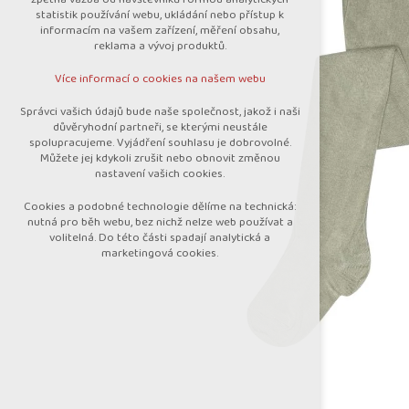
nutná pro provozování webu
statistik používání webu, ukládání nebo přístup k
udržení kontextu stránek (session):
informacím na vašem zařízení, měření obsahu,
případná přihlášení, volby jazyka, apod.
reklama a vývoj produktů.
Volitelná cookies
Více informací o cookies na našem webu
analytická pro anonymizované vyhodnocení
návštěvnosti
Správci vašich údajů bude naše společnost, jakož i naši
marketingová cookies (Google)
důvěryhodní partneři, se kterými neustále
spolupracujeme. Vyjádření souhlasu je dobrovolné.
Více informací o cookies na našem webu
Můžete jej kdykoli zrušit nebo obnovit změnou
nastavení vašich cookies.
Cookies a podobné technologie dělíme na technická:
Přijmout všechny cookies
nutná pro běh webu, bez nichž nelze web používat a
volitelná. Do této části spadají analytická a
marketingová cookies.
Odmítnout vše