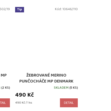
502/19
Kód:
10646/110
Tip
 MP
ŽEBROVANÉ MERINO
PUNČOCHÁČE MP DENMARK
DARK DENIM MELANGE
M
(2 KS)
SKLADEM
(5 KS)
490 Kč
Měrná
TAIL
490 Kč / 1 ks
DETAIL
cena: