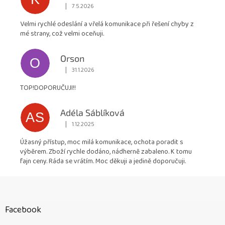
|
7.5.2026
Hodnocení obchodu je 5 z 5 hvězdiček.
Velmi rychlé odeslání a vřelá komunikace při řešení chyby z
mé strany, což velmi oceňuji.
Orson
O
|
31.1.2026
Hodnocení obchodu je 5 z 5 hvězdiček.
TOP!DOPORUČUJI!!
Adéla Sáblíková
AS
|
1.12.2025
Hodnocení obchodu je 5 z 5 hvězdiček.
Úžasný přístup, moc milá komunikace, ochota poradit s
výběrem. Zboží rychle dodáno, nádherně zabaleno. K tomu
fajn ceny. Ráda se vrátím. Moc děkuji a jedině doporučuji.
Z
á
p
Facebook
a