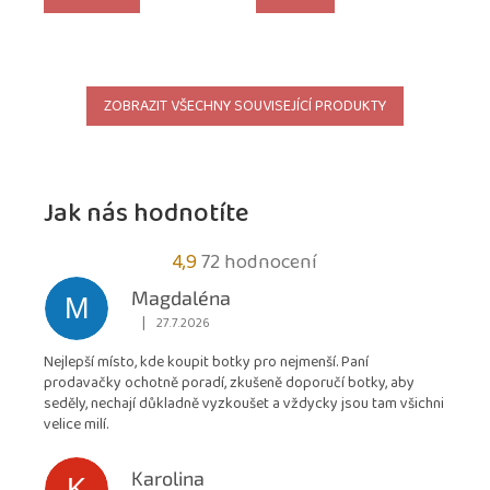
ZOBRAZIT VŠECHNY SOUVISEJÍCÍ PRODUKTY
Jak nás hodnotíte
Průměrné
4,9
72 hodnocení
hodnocení
Magdaléna
M
obchodu
|
27.7.2026
Hodnocení obchodu je 5 z 5 hvězdiček.
je
Nejlepší místo, kde koupit botky pro nejmenší. Paní
4,9
prodavačky ochotně poradí, zkušeně doporučí botky, aby
z
seděly, nechají důkladně vyzkoušet a vždycky jsou tam všichni
5
velice milí.
hvězdiček.
Karolina
K