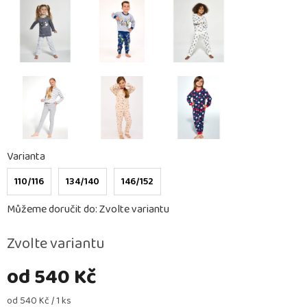
Varianta
110/116
134/140
146/152
Můžeme doručit do:
Zvolte variantu
Zvolte variantu
od
540 Kč
Měrná
od 540 Kč / 1 ks