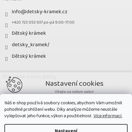
info
@
detsky-kramek.cz
+420 723 053 937 po-pá 9:00-17:00
Dětský krámek
detsky_kramek/
Dětský krámek
Přijímáme online platby
Nastavení cookies
Vítejte na našem webu!
Potřebujeme nastavit cookies a související technologie, aby
Náš e-shop používá soubory cookies, abychom Vám umožnili
zobrazovaný obsah odpovídal vašim potřebám a vy na webu nalezli
pohodlné prohlížení webu. Díky analýze můžeme neustále
přesně to, co potřebujete. Soubory cookies používané na našem webu
nikdy neslouží ke zjišťování totožnosti uživatelů stránek
.
vylepšovat jeho funkce, výkon a použitelnost.
Více informací.
Přijmout všechny cookies
Nastavení