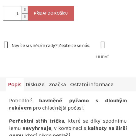
cena:
PŘIDAT DO KOŠÍKU
HLÍDAT
Popis
Diskuze
Značka
Ostatní informace
Pohodlné
bavlněné pyžamo s dlouhým
rukávem
pro chladnější počasí.
Perfektní střih trička
, které se díky spodnímu
lemu
nevyhrnuje
, v kombinaci s
kalhoty na širší
gumu
, která nikde
netlačí
.