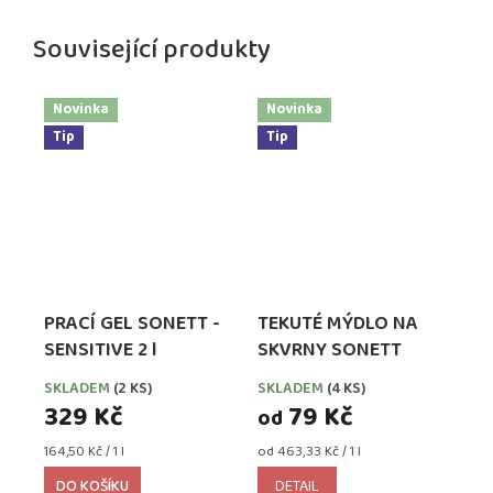
Související produkty
Novinka
Novinka
Tip
Tip
PRACÍ GEL SONETT -
TEKUTÉ MÝDLO NA
SENSITIVE 2 l
SKVRNY SONETT
SKLADEM
(2 KS)
SKLADEM
(4 KS)
329 Kč
79 Kč
od
Měrná
Měrná
164,50 Kč / 1 l
od 463,33 Kč / 1 l
cena:
cena:
DO KOŠÍKU
DETAIL