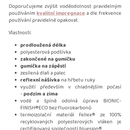
Doporučujeme zvýšit voděodolnost pravidelným
používáním
kvalitní impregnace
a dle frekvence
používání pravidelně opakovat.
Vlastnosti:
prodloužená délka
polyesterová podšívka
zakončené na gumičku
gumička na zápěstí
zesílená dlaň a palec
reflexní nášivka
na hřbetu ruky
využití především v chladnějším počasí
-
podzim a zima
vodě a špíně odolná úprava BIONIC-
FINISH®ECO bez fluorokarbonů
termoizolační materiál Fellex® ze 100%
recyklovaných polyesterových vláken je
certifikovaný společností bluesign®