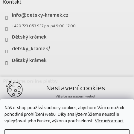
Kontakt
info
@
detsky-kramek.cz
+420 723 053 937 po-pá 9:00-17:00
Dětský krámek
detsky_kramek/
Dětský krámek
Přijímáme online platby
Nastavení cookies
Vítejte na našem webu!
Potřebujeme nastavit cookies a související technologie, aby
Náš e-shop používá soubory cookies, abychom Vám umožnili
zobrazovaný obsah odpovídal vašim potřebám a vy na webu nalezli
pohodlné prohlížení webu. Díky analýze můžeme neustále
přesně to, co potřebujete. Soubory cookies používané na našem webu
nikdy neslouží ke zjišťování totožnosti uživatelů stránek
.
vylepšovat jeho funkce, výkon a použitelnost.
Více informací.
Přijmout všechny cookies