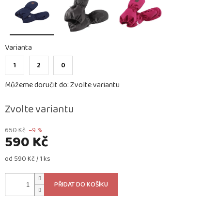
Varianta
1
2
0
Můžeme doručit do:
Zvolte variantu
Zvolte variantu
650 Kč
–9 %
590 Kč
Měrná
od 590 Kč / 1 ks
cena:
PŘIDAT DO KOŠÍKU