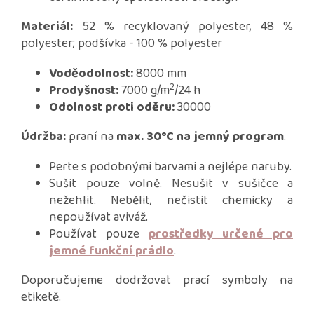
Materiál:
52 % recyklovaný polyester, 48 %
polyester; podšívka - 100 % polyester
Voděodolnost:
8000 mm
2
Prodyšnost:
7000 g/m
/24 h
Odolnost proti oděru:
30000
Údržba:
praní na
max. 30°C na jemný program
.
Perte s podobnými barvami a nejlépe naruby.
Sušit pouze volně. Nesušit v sušičce a
nežehlit. Nebělit, nečistit chemicky a
nepoužívat aviváž.
Používat pouze
prostředky určené pro
jemné funkční prádlo
.
Doporučujeme dodržovat prací symboly na
etiketě.