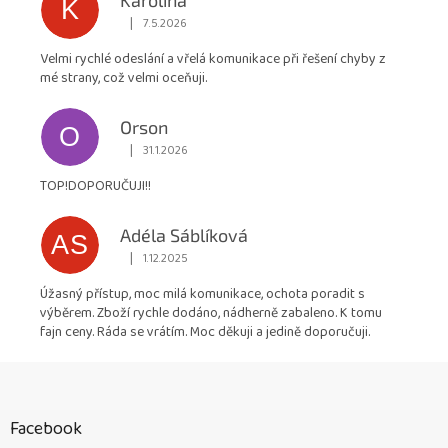
K
|
7.5.2026
Hodnocení obchodu je 5 z 5 hvězdiček.
Velmi rychlé odeslání a vřelá komunikace při řešení chyby z
mé strany, což velmi oceňuji.
Orson
O
|
31.1.2026
Hodnocení obchodu je 5 z 5 hvězdiček.
TOP!DOPORUČUJI!!
Adéla Sáblíková
AS
|
1.12.2025
Hodnocení obchodu je 5 z 5 hvězdiček.
Úžasný přístup, moc milá komunikace, ochota poradit s
výběrem. Zboží rychle dodáno, nádherně zabaleno. K tomu
fajn ceny. Ráda se vrátím. Moc děkuji a jedině doporučuji.
Z
á
p
Facebook
a