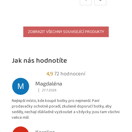
ZOBRAZIT VŠECHNY SOUVISEJÍCÍ PRODUKTY
Jak nás hodnotíte
Průměrné
4,9
72 hodnocení
hodnocení
Magdaléna
M
obchodu
|
27.7.2026
Hodnocení obchodu je 5 z 5 hvězdiček.
je
Nejlepší místo, kde koupit botky pro nejmenší. Paní
4,9
prodavačky ochotně poradí, zkušeně doporučí botky, aby
z
seděly, nechají důkladně vyzkoušet a vždycky jsou tam všichni
5
velice milí.
hvězdiček.
Karolina