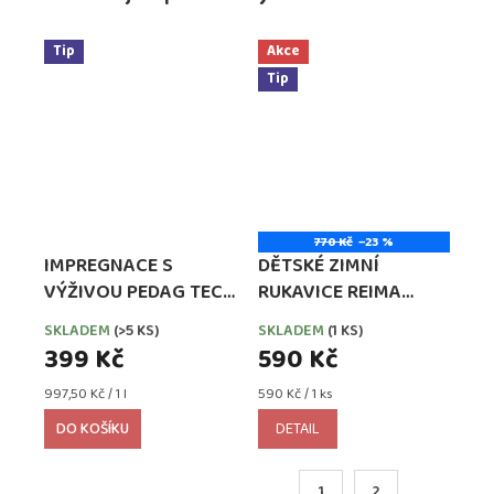
Tip
Akce
Tip
770 Kč
–23 %
IMPREGNACE S
DĚTSKÉ ZIMNÍ
VÝŽIVOU PEDAG TECH
RUKAVICE REIMA
WATERPROOFER,
TASSU BLACK (9990)
SKLADEM
(>5 KS)
SKLADEM
(1 KS)
EXTRA SILNÁ
399 Kč
590 Kč
Měrná
Měrná
997,50 Kč / 1 l
590 Kč / 1 ks
cena:
cena:
DO KOŠÍKU
DETAIL
1
2