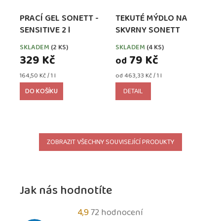
PRACÍ GEL SONETT -
TEKUTÉ MÝDLO NA
SENSITIVE 2 l
SKVRNY SONETT
SKLADEM
(2 KS)
SKLADEM
(4 KS)
329 Kč
79 Kč
od
Měrná
Měrná
164,50 Kč / 1 l
od 463,33 Kč / 1 l
cena:
cena:
DO KOŠÍKU
DETAIL
ZOBRAZIT VŠECHNY SOUVISEJÍCÍ PRODUKTY
Jak nás hodnotíte
Průměrné
4,9
72 hodnocení