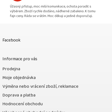
Úžasný přístup, moc milá komunikace, ochota poradit s
výběrem. Zboží rychle dodáno, nádherně zabaleno. K tomu
fajn ceny. Ráda se vrátím. Moc děkuji a jedině doporučuji.
Z
á
p
Facebook
a
t
í
Informace pro vás
Prodejna
Moje objednávka
Výměna nebo vrácení zboží, reklamace
Doprava a platba
Hodnocení obchodu