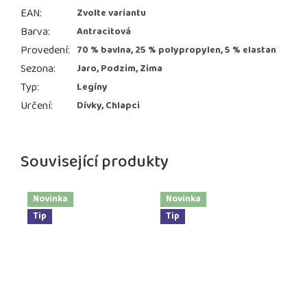
EAN
:
Zvolte variantu
Barva
:
Antracitová
Provedení
:
70 % bavlna, 25 % polypropylen, 5 % elastan
Sezona
:
Jaro, Podzim, Zima
Typ
:
Legíny
Určení
:
Dívky, Chlapci
Související produkty
Novinka
Novinka
Tip
Tip