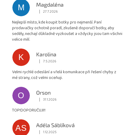
hodnocení
Magdaléna
M
obchodu
|
27.7.2026
Hodnocení obchodu je 5 z 5 hvězdiček.
je
Nejlepší místo, kde koupit botky pro nejmenší. Paní
4,9
prodavačky ochotně poradí, zkušeně doporučí botky, aby
z
seděly, nechají důkladně vyzkoušet a vždycky jsou tam všichni
5
velice milí.
hvězdiček.
Karolina
K
|
7.5.2026
Hodnocení obchodu je 5 z 5 hvězdiček.
Velmi rychlé odeslání a vřelá komunikace při řešení chyby z
mé strany, což velmi oceňuji.
Orson
O
|
31.1.2026
Hodnocení obchodu je 5 z 5 hvězdiček.
TOP!DOPORUČUJI!!
Adéla Sáblíková
AS
|
1.12.2025
Hodnocení obchodu je 5 z 5 hvězdiček.