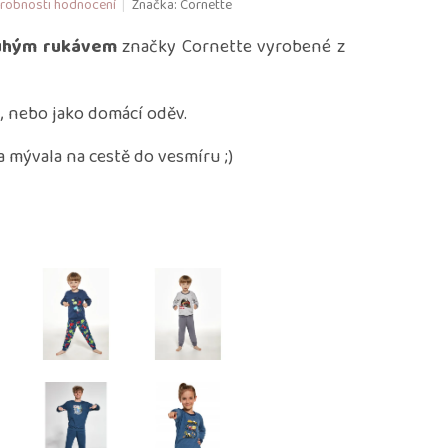
robnosti hodnocení
Značka:
Cornette
uhým rukávem
značky Cornette vyrobené z
i
, nebo jako domácí oděv.
 mývala na cestě do vesmíru ;)