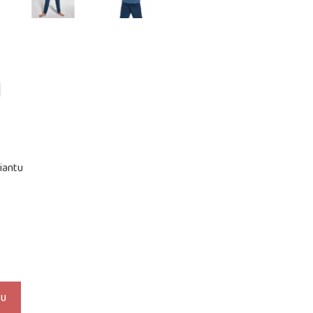
iantu
KU