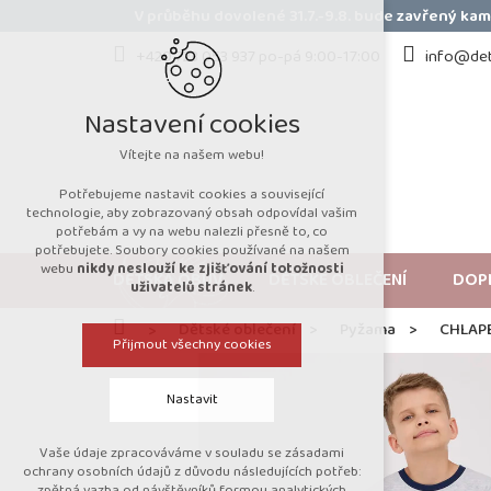
Přejít
V průběhu dovolené 31.7.-9.8. bude zavřený k
na
obsah
+420 723 053 937 po-pá 9:00-17:00
info@det
Nastavení cookies
Vítejte na našem webu!
Potřebujeme nastavit cookies a související
technologie, aby zobrazovaný obsah odpovídal vašim
potřebám a vy na webu nalezli přesně to, co
potřebujete. Soubory cookies používané na našem
webu
nikdy neslouží ke zjišťování totožnosti
DĚTSKÁ OBUV
DĚTSKÉ OBLEČENÍ
DOP
uživatelů stránek
.
Domů
Dětské oblečení
Pyžama
CHLAP
Přijmout všechny cookies
Nastavit
Vaše údaje zpracováváme v souladu se zásadami
Technická cookies
ochrany osobních údajů z důvodu následujících potřeb:
zpětná vazba od návštěvníků formou analytických