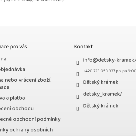
chyby z mé strany, což velmi oceňuji.
z
5
hvězdiček.
ace pro vás
Kontakt
jna
info
@
detsky-kramek.
objednávka
+420 723 053 937 po-pá 9:0
a nebo vrácení zboží,
Dětský krámek
mace
detsky_kramek/
a a platba
Dětský krámek
cení obchodu
ecné obchodní podmínky
nky ochrany osobních