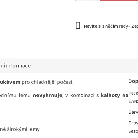
ní informace
Dop
 rukávem
pro chladnější počasí.
Kate
spodnímu lemu
nevyhrnuje
, v kombinaci s
kalhoty na
EAN
Bar
Prov
é širokými lemy
Sez