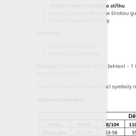
dlouhé kalhoty volného střihu
kalhoty zakončené v pase širokou g
baleno do pevné krabičky
Materiál:
tričko: 100 % bavlna
kalhoty: 100 % bavlna
Údržba:
praní na max. 40°C, žehlení - 1 t
Nesušit v sušičce.
Doporučujeme dodržovat prací symboly na
Velikostní tabulka: