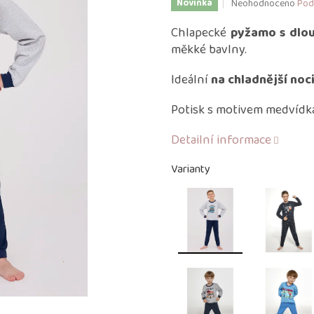
Průměrné
Neohodnoceno
Pod
Novinka
hodnocení
produktu
Chlapecké
pyžamo s dlo
je
měkké bavlny.
0,0
z
Ideální
na chladnější noc
5
hvězdiček.
Potisk s motivem medvídka
Detailní informace
Varianty