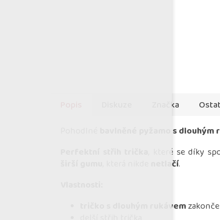
Popis
Diskuze
Značka
Ostat
Pohodlné
bavlněné pyžamo s dlouhým
Perfektní střih trička
, které se díky 
širší gumu
, která nikde
netlačí
.
Vlastnosti:
tričko s dlouhým rukávem
zakončen
delší střih trička