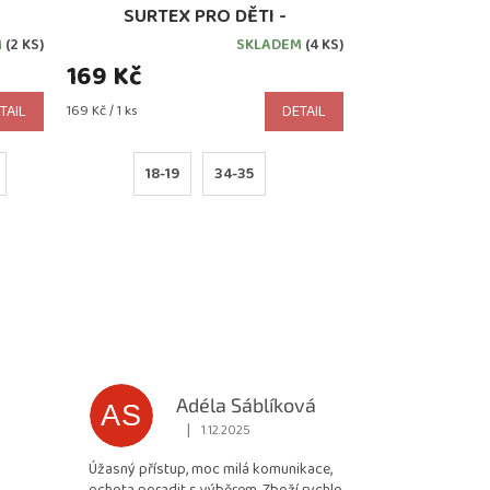
SURTEX PRO DĚTI -
MODRÉ/TYRKYS
M
(2 KS)
SKLADEM
(4 KS)
169 Kč
Měrná
TAIL
169 Kč / 1 ks
DETAIL
cena:
18-19
34-35
Adéla Sáblíková
AS
|
1.12.2025
 5 z 5 hvězdiček.
Hodnocení obchodu je 5 z 5 hvězdiček.
Úžasný přístup, moc milá komunikace,