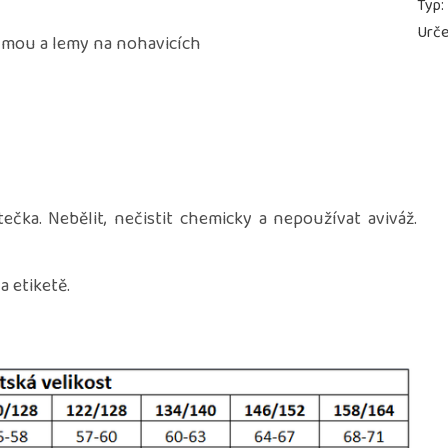
Typ
:
Urče
umou a lemy na nohavicích
ečka. Nebělit, nečistit chemicky a nepoužívat aviváž.
 etiketě.