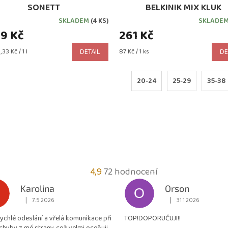
SONETT
BELKINIK MIX KLUK
SKLADEM
(4 KS)
SKLADE
9 Kč
261 Kč
Měrná
33 Kč / 1 l
DETAIL
87 Kč / 1 ks
DE
cena:
20-24
25-29
35-38
Průměrné
4,9
72 hodnocení
hodnocení
Karolina
Orson
O
obchodu
|
|
7.5.2026
31.1.2026
Hodnocení obchodu je 5 z 5 hvězdiček.
Hodnocení obchodu je
je
rychlé odeslání a vřelá komunikace při
TOP!DOPORUČUJI!!
4,9