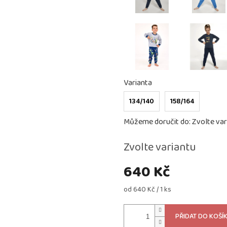
Varianta
134/140
158/164
Můžeme doručit do:
Zvolte var
Zvolte variantu
640 Kč
Měrná
od 640 Kč / 1 ks
cena:
PŘIDAT DO KOŠÍ