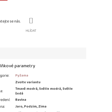
HLÍDAT
lňkové parametry
gorie
:
Pyžama
:
Zvolte variantu
Tmavě modrá, Světle modrá, Světle
va
:
šedá
edení
:
Bavlna
ona
:
Jaro, Podzim, Zima