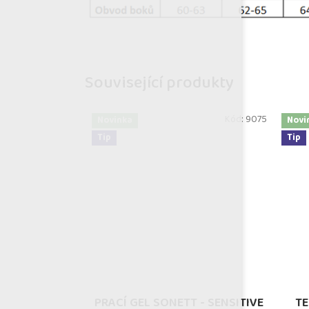
Související produkty
Kód:
9075
Novinka
Novi
Tip
Tip
PRACÍ GEL SONETT - SENSITIVE
TE