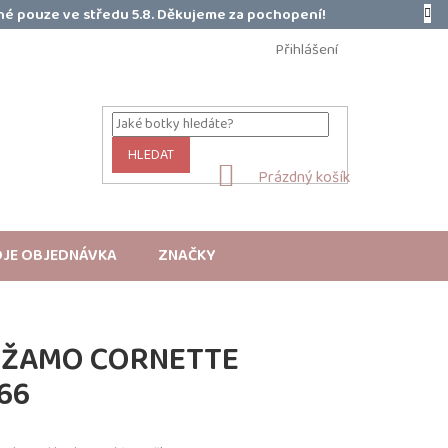
é pouze ve středu 5.8. Děkujeme za pochopení!
Přihlášení
HLEDAT
NÁKUPNÍ
Prázdný košík
KOŠÍK
JE OBJEDNÁVKA
ZNAČKY
YŽAMO CORNETTE
66