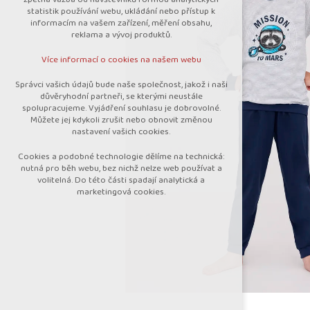
nutná pro provozování webu
statistik používání webu, ukládání nebo přístup k
udržení kontextu stránek (session):
informacím na vašem zařízení, měření obsahu,
případná přihlášení, volby jazyka, apod.
reklama a vývoj produktů.
Volitelná cookies
Více informací o cookies na našem webu
analytická pro anonymizované vyhodnocení
návštěvnosti
Správci vašich údajů bude naše společnost, jakož i naši
marketingová cookies (Google)
důvěryhodní partneři, se kterými neustále
spolupracujeme. Vyjádření souhlasu je dobrovolné.
Více informací o cookies na našem webu
Můžete jej kdykoli zrušit nebo obnovit změnou
nastavení vašich cookies.
Cookies a podobné technologie dělíme na technická:
Přijmout všechny cookies
nutná pro běh webu, bez nichž nelze web používat a
volitelná. Do této části spadají analytická a
marketingová cookies.
Odmítnout vše