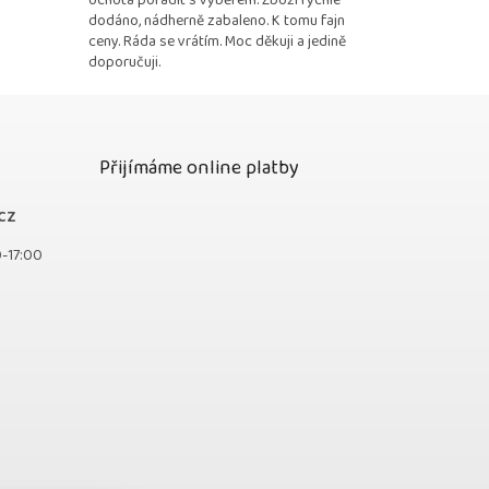
ochota poradit s výběrem. Zboží rychle
dodáno, nádherně zabaleno. K tomu fajn
ceny. Ráda se vrátím. Moc děkuji a jedině
doporučuji.
Přijímáme online platby
cz
0-17:00