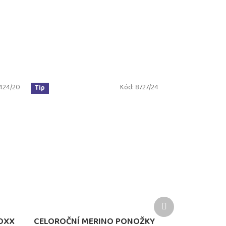
424/20
Kód:
8727/24
Tip
Další
produkt
OXX
CELOROČNÍ MERINO PONOŽKY