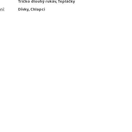
Tričko dlouhý rukáv, Tepláčky
ní
:
Dívky, Chlapci