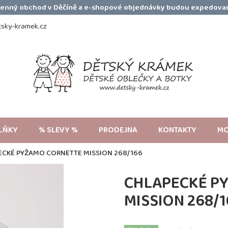
amenný obchod v Děčíně a e-shopové objednávky budou expedovan
sky-kramek.cz
LŇKY
% SLEVY %
PRODEJNA
KONTAKTY
MO
ECKÉ PYŽAMO CORNETTE MISSION 268/166
CHLAPECKÉ P
MISSION 268/1