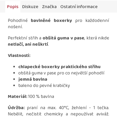
Popis
Diskuze
Značka
Ostatní informace
Pohodlné
bavlněné boxerky
pro každodenní
nošení.
Perfektní střih a
obšitá guma v pase
, která nikde
netlačí, ani neškrtí
.
Vlastnosti:
chlapecké boxerky praktického střihu
obšitá guma v pase pro co největší pohodlí
jemná bavlna
baleno do pevné krabičky
Materiál:
100 % bavlna
Údržba:
praní na max. 40°C, žehlení - 1 tečka.
Nebělit, nečistit chemicky a nepoužívat aviváž.