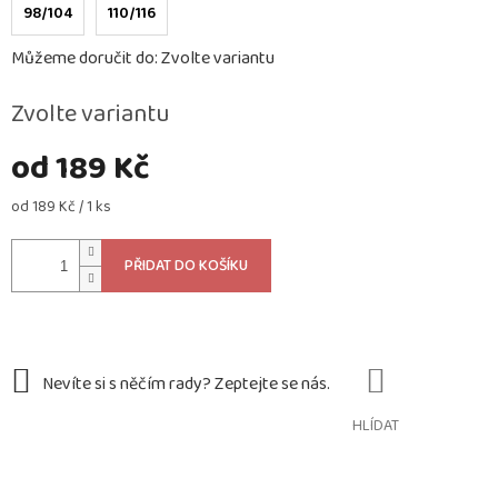
98/104
110/116
Můžeme doručit do:
Zvolte variantu
Zvolte variantu
od
189 Kč
Měrná
od 189 Kč / 1 ks
cena:
PŘIDAT DO KOŠÍKU
HLÍDAT