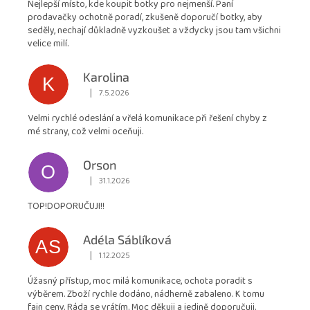
Nejlepší místo, kde koupit botky pro nejmenší. Paní
4,9
prodavačky ochotně poradí, zkušeně doporučí botky, aby
z
seděly, nechají důkladně vyzkoušet a vždycky jsou tam všichni
5
velice milí.
hvězdiček.
Karolina
K
|
7.5.2026
Hodnocení obchodu je 5 z 5 hvězdiček.
Velmi rychlé odeslání a vřelá komunikace při řešení chyby z
mé strany, což velmi oceňuji.
Orson
O
|
31.1.2026
Hodnocení obchodu je 5 z 5 hvězdiček.
TOP!DOPORUČUJI!!
Adéla Sáblíková
AS
|
1.12.2025
Hodnocení obchodu je 5 z 5 hvězdiček.
Úžasný přístup, moc milá komunikace, ochota poradit s
výběrem. Zboží rychle dodáno, nádherně zabaleno. K tomu
fajn ceny. Ráda se vrátím. Moc děkuji a jedině doporučuji.