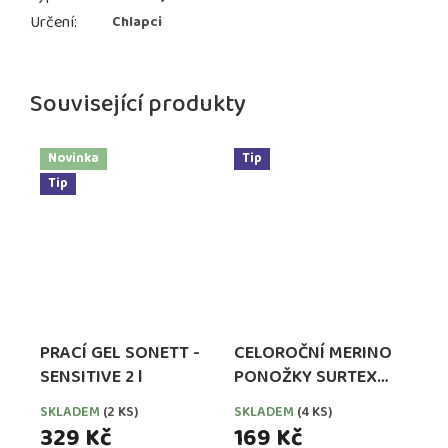
Určení
:
Chlapci
Související produkty
Novinka
Tip
Tip
PRACÍ GEL SONETT -
CELOROČNÍ MERINO
SENSITIVE 2 l
PONOŽKY SURTEX
PRO DĚTI -
SKLADEM
(2 KS)
SKLADEM
(4 KS)
MODRÉ/TYRKYS
329 Kč
169 Kč