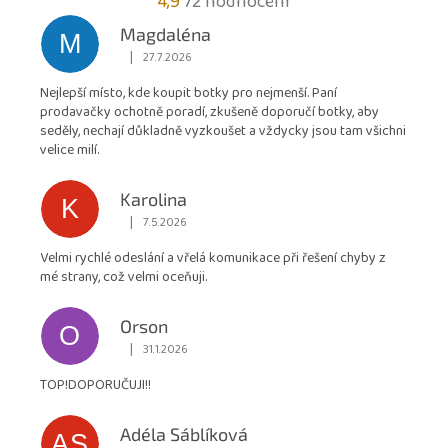
Průměrné
4,9
72 hodnocení
hodnocení
Magdaléna
M
obchodu
|
27.7.2026
Hodnocení obchodu je 5 z 5 hvězdiček.
je
Nejlepší místo, kde koupit botky pro nejmenší. Paní
4,9
prodavačky ochotně poradí, zkušeně doporučí botky, aby
z
seděly, nechají důkladně vyzkoušet a vždycky jsou tam všichni
5
velice milí.
hvězdiček.
Karolina
K
|
7.5.2026
Hodnocení obchodu je 5 z 5 hvězdiček.
Velmi rychlé odeslání a vřelá komunikace při řešení chyby z
mé strany, což velmi oceňuji.
Orson
O
|
31.1.2026
Hodnocení obchodu je 5 z 5 hvězdiček.
TOP!DOPORUČUJI!!
Adéla Sáblíková
AS