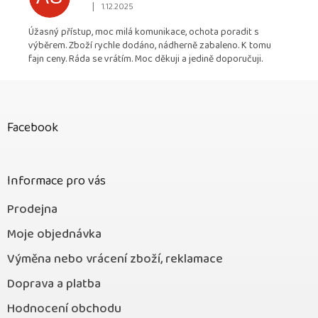
|
1.12.2025
Hodnocení obchodu je 5 z 5 hvězdiček.
Úžasný přístup, moc milá komunikace, ochota poradit s
výběrem. Zboží rychle dodáno, nádherně zabaleno. K tomu
fajn ceny. Ráda se vrátím. Moc děkuji a jedině doporučuji.
Z
á
p
Facebook
a
t
í
Informace pro vás
Prodejna
Moje objednávka
Výměna nebo vrácení zboží, reklamace
Doprava a platba
Hodnocení obchodu