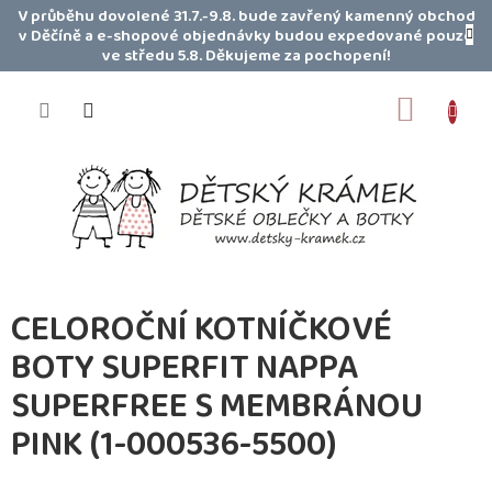
Přejít
V průběhu dovolené 31.7.-9.8. bude zavřený kamenný obchod
na
v Děčíně a e-shopové objednávky budou expedované pouze
obsah
ve středu 5.8. Děkujeme za pochopení!
NÁKUP
KOŠÍK
CELOROČNÍ KOTNÍČKOVÉ
BOTY SUPERFIT NAPPA
SUPERFREE S MEMBRÁNOU
PINK (1-000536-5500)