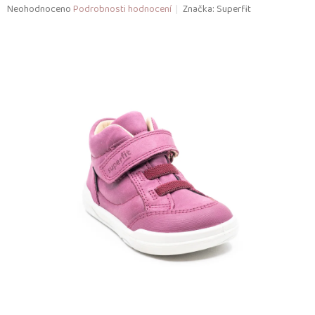
Průměrné
Neohodnoceno
Podrobnosti hodnocení
Značka:
Superfit
hodnocení
produktu
je
0,0
z
5
hvězdiček.