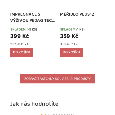
IMPREGNACE S
MĚŘIDLO PLUS12
VÝŽIVOU PEDAG TECH
WATERPROOFER,
SKLADEM
(>5 KS)
SKLADEM
(1 KS)
EXTRA SILNÁ
399 Kč
359 Kč
Měrná
Měrná
997,50 Kč / 1 l
359 Kč / 1 ks
cena:
cena:
DO KOŠÍKU
DO KOŠÍKU
ZOBRAZIT VŠECHNY SOUVISEJÍCÍ PRODUKTY
Jak nás hodnotíte