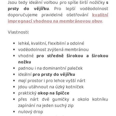
Jsou tedy ideální volbou pro spíše širší nožičky
s
prsty do vějířku
. Pro lepší voděodolnost
doporučujeme pravidelné ošetřování
kvalitní
impregnací vhodnou na membránovou obuv
.
Vlastnosti:
lehké, kvalitní, flexibilní a odolné
voděodolnost zvýšená membránou
vhodné
pro středně širokou a širokou
nožku
padnou i na dominantní paleček
ideální
pro prsty do vějířku
mají prostor i pro lehce vyšší nárt
jdou utáhnout na úzký kotníček
praktický
okop na špičce
přes nárt dvě gumičky a okolo kotníku
zapínání na jeden suchý zip
nulový drop