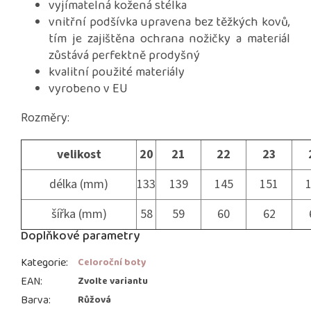
vyjímatelná kožená stélka
vnitřní podšívka upravena bez těžkých kovů,
tím je zajištěna ochrana nožičky a materiál
zůstává perfektně prodyšný
kvalitní použité materiály
vyrobeno v EU
Rozměry:
velikost
20
21
22
23
délka (mm)
133
139
145
151
šířka (mm)
58
59
60
62
Doplňkové parametry
Kategorie
:
Celoroční boty
EAN
:
Zvolte variantu
Barva
:
Růžová