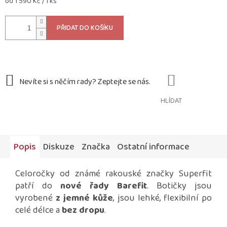
Měrná
od 1 590 Kč / 1 ks
cena:
PŘIDAT DO KOŠÍKU
HLÍDAT
Popis
Diskuze
Značka
Ostatní informace
Celoročky od známé rakouské značky Superfit
patří do
nové řady Barefit
. Botičky jsou
vyrobené
z jemné kůže
, jsou lehké, flexibilní po
celé délce a
bez dropu
.