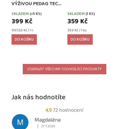
VÝŽIVOU PEDAG TECH
WATERPROOFER,
SKLADEM
(>5 KS)
SKLADEM
(1 KS)
EXTRA SILNÁ
399 Kč
359 Kč
Měrná
Měrná
997,50 Kč / 1 l
359 Kč / 1 ks
cena:
cena:
DO KOŠÍKU
DO KOŠÍKU
ZOBRAZIT VŠECHNY SOUVISEJÍCÍ PRODUKTY
Jak nás hodnotíte
Průměrné
4,9
72 hodnocení
hodnocení
Magdaléna
M
obchodu
|
27.7.2026
Hodnocení obchodu je 5 z 5 hvězdiček.