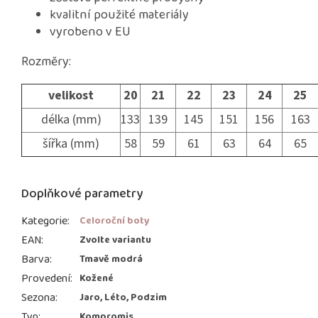
kvalitní použité materiály
vyrobeno v EU
Rozměry:
velikost
20
21
22
23
24
25
délka (mm)
133
139
145
151
156
163
šířka (mm)
58
59
61
63
64
65
Doplňkové parametry
Kategorie
:
Celoroční boty
EAN
:
Zvolte variantu
Barva
:
Tmavě modrá
Provedení
:
Kožené
Sezona
:
Jaro, Léto, Podzim
Typ
:
Kompromis