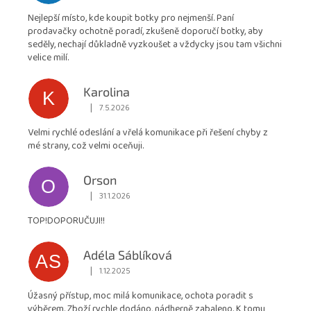
je
Nejlepší místo, kde koupit botky pro nejmenší. Paní
4,9
prodavačky ochotně poradí, zkušeně doporučí botky, aby
z
seděly, nechají důkladně vyzkoušet a vždycky jsou tam všichni
5
velice milí.
hvězdiček.
Karolina
K
|
7.5.2026
Hodnocení obchodu je 5 z 5 hvězdiček.
Velmi rychlé odeslání a vřelá komunikace při řešení chyby z
mé strany, což velmi oceňuji.
Orson
O
|
31.1.2026
Hodnocení obchodu je 5 z 5 hvězdiček.
TOP!DOPORUČUJI!!
Adéla Sáblíková
AS
|
1.12.2025
Hodnocení obchodu je 5 z 5 hvězdiček.
Úžasný přístup, moc milá komunikace, ochota poradit s
výběrem. Zboží rychle dodáno, nádherně zabaleno. K tomu