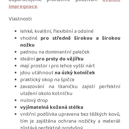
impregnace
.
Vlastnosti:
lehké, kvalitní, flexibilní a odolné
vhodné
pro středně širokou a širokou
nožku
padnou na dominantní paleček
ideální
pro prsty do vějířku
mají prostor i pro lehce vyšší nárt
jdou utáhnout
na úzký kotníček
praktický okop na špičce
zavazování na tkaničku zajistí perfektní
utažení okolo kotníčku
nulový drop
vyjímatelná kožená stélka
vnitřní podšívka upravena bez těžkých kovů,
tím je zajištěna ochrana nožičky a materiál
zůstává perfektně prodyšný