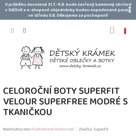
Přejít
V průběhu dovolené 31.7.-9.8. bude zavřený kamenný obchod
na
v Děčíně a e-shopové objednávky budou expedované pouze
obsah
ve středu 5.8. Děkujeme za pochopení!
NÁKUP
KOŠÍK
CELOROČNÍ BOTY SUPERFIT
VELOUR SUPERFREE MODRÉ S
TKANIČKOU
Průměrné
Neohodnoceno
Podrobnosti hodnocení
Značka:
Superfit
hodnocení