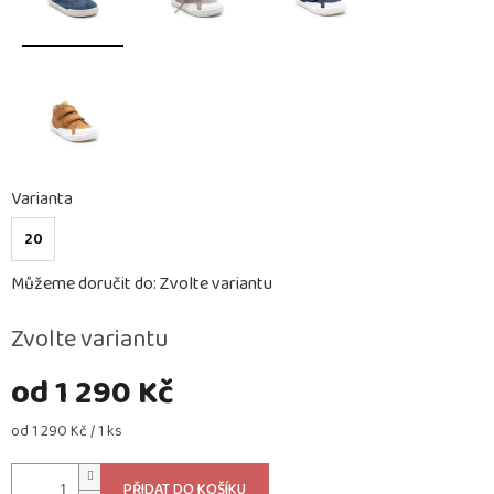
Varianta
20
Můžeme doručit do:
Zvolte variantu
Zvolte variantu
od
1 290 Kč
Měrná
od 1 290 Kč / 1 ks
cena:
PŘIDAT DO KOŠÍKU