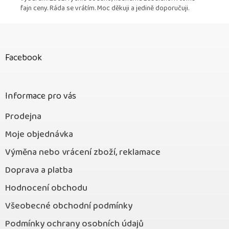
fajn ceny. Ráda se vrátím. Moc děkuji a jedině doporučuji.
Z
á
p
Facebook
a
t
í
Informace pro vás
Prodejna
Moje objednávka
Výměna nebo vrácení zboží, reklamace
Doprava a platba
Hodnocení obchodu
Všeobecné obchodní podmínky
Podmínky ochrany osobních údajů