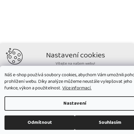
Nastavení cookies
Vítejte na našem webu!
Potřebujeme nastavit cookies a související technologie, aby
Náš e-shop používá soubory cookies, abychom Vám umožnili poh
zobrazovaný obsah odpovídal vašim potřebám a vy na webu nalezli
prohlížení webu. Díky analýze můžeme neustále vylepšovat jeho
přesně to, co potřebujete. Soubory cookies používané na našem webu
nikdy neslouží ke zjišťování totožnosti uživatelů stránek
.
funkce, výkon a použitelnost.
Více informací.
Přijmout všechny cookies
Nastavení
Nastavit
Odmítnout
Souhlasím
Technická cookies