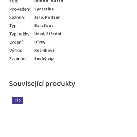
Kód
:
00844-40178
Provedení
:
Syntetika
Sezona
:
Jaro, Podzim
Typ
:
Barefoot
Typ nožky
:
Úzká, Střední
Určení
:
Dívky
Výška
:
Kotníkové
Zapínání
:
Suchý zip
Související produkty
Tip