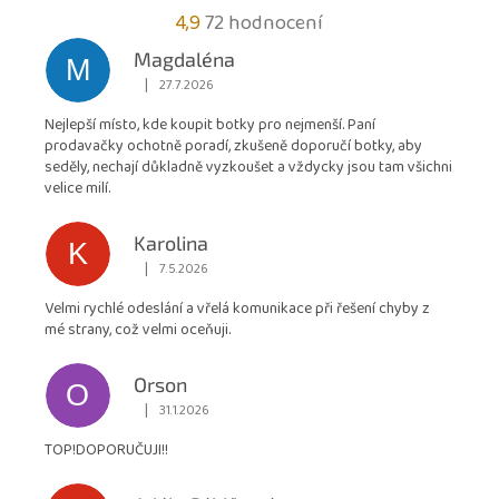
Průměrné
4,9
72 hodnocení
hodnocení
Magdaléna
M
obchodu
|
27.7.2026
Hodnocení obchodu je 5 z 5 hvězdiček.
je
Nejlepší místo, kde koupit botky pro nejmenší. Paní
4,9
prodavačky ochotně poradí, zkušeně doporučí botky, aby
z
seděly, nechají důkladně vyzkoušet a vždycky jsou tam všichni
5
velice milí.
hvězdiček.
Karolina
K
|
7.5.2026
Hodnocení obchodu je 5 z 5 hvězdiček.
Velmi rychlé odeslání a vřelá komunikace při řešení chyby z
mé strany, což velmi oceňuji.
Orson
O
|
31.1.2026
Hodnocení obchodu je 5 z 5 hvězdiček.
TOP!DOPORUČUJI!!