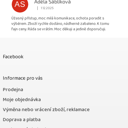
Adéla Sáblíková
AS
|
1.12.2025
Hodnocení obchodu je 5 z 5 hvězdiček.
Úžasný přístup, moc milá komunikace, ochota poradit s
výběrem. Zboží rychle dodáno, nádherně zabaleno. K tomu
fajn ceny. Ráda se vrátím. Moc děkuji a jedině doporučuji.
Z
á
p
Facebook
a
t
í
Informace pro vás
Prodejna
Moje objednávka
Výměna nebo vrácení zboží, reklamace
Doprava a platba