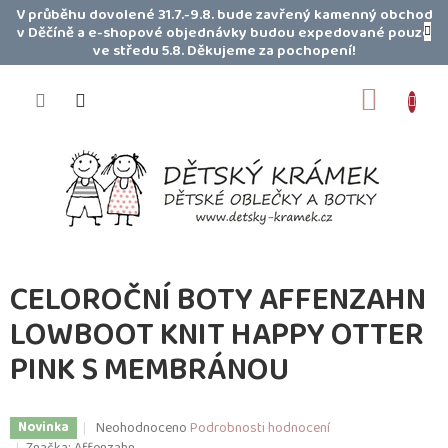
Přejít
V průběhu dovolené 31.7.-9.8. bude zavřený kamenný obchod
na
v Děčíně a e-shopové objednávky budou expedované pouze
obsah
ve středu 5.8. Děkujeme za pochopení!
NÁKUP
KOŠÍK
CELOROČNÍ BOTY AFFENZAHN
LOWBOOT KNIT HAPPY OTTER
PINK S MEMBRÁNOU
Průměrné
Neohodnoceno
Podrobnosti hodnocení
Novinka
hodnocení