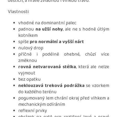
deštích, a hravě zvládnou i vlhkou trávu.
Vlastnosti:
vhodné na dominantní palec
padnou
na užší nohy
, ale ne s hodně útlým
kotníkem
spíše
pro normální a vyšší nárt
nulový drop
příčně i podélně ohebné, chůzí více
změknou
rovná netvarovaná stélka
, která ale nelze
vyjmout
bez opatku
neklouzavá treková podrážka
se vzorkem
do každého terénu
pogumovaný lem chrání okraj před vlhkem a
mechanickým odíráním
reflexní prvky