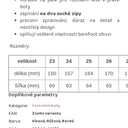
obrázek na patě pro rozlišení levé a pravé
boty
zapínání
na dva suché zipy
precizní zpracování, důraz na detail a
neotřelý design
splňují veškeré vlastnosti barefoot obuvi
Rozměry:
velikost
23
24
25
26
délka (mm)
150
157
164
170
1
šířka (mm)
60
63
64
65
Doplňkové parametry
Kategorie
:
Celoroční boty
EAN
:
Zvolte variantu
Barva
:
Vínová, Růžová, Bordó