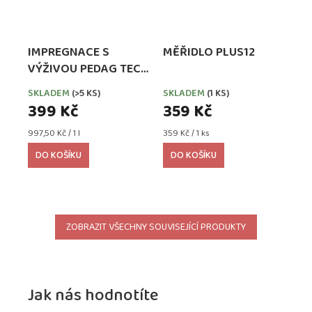
IMPREGNACE S
MĚŘIDLO PLUS12
VÝŽIVOU PEDAG TECH
WATERPROOFER,
SKLADEM
(>5 KS)
SKLADEM
(1 KS)
EXTRA SILNÁ
399 Kč
359 Kč
Měrná
Měrná
997,50 Kč / 1 l
359 Kč / 1 ks
cena:
cena:
DO KOŠÍKU
DO KOŠÍKU
ZOBRAZIT VŠECHNY SOUVISEJÍCÍ PRODUKTY
Jak nás hodnotíte