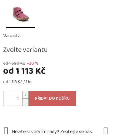
Varianta
Zvolte variantu
od 1 590 Kč
–30 %
od
1 113 Kč
Měrná
od 1 113 Kč / 1 ks
cena:
PŘIDAT DO KOŠÍKU