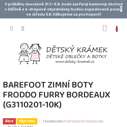
Přejít
V průběhu dovolené 31.7.-9.8. bude zavřený kamenný obchod
na
v Děčíně a e-shopové objednávky budou expedované pouze
obsah
ve středu 5.8. Děkujeme za pochopení!
NÁKUP
KOŠÍK
BAREFOOT ZIMNÍ BOTY
FRODDO FURRY BORDEAUX
(G3110201-10K)
Průměrné
1 hodnocení
Podrobnosti hodnocení
Akce
Výprodej
hodnocení