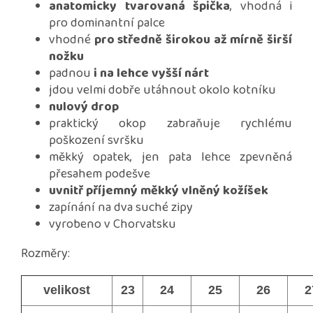
anatomicky tvarovaná špička
, vhodná i
pro dominantní palce
vhodné
pro středně širokou až mírně širší
nožku
padnou
i na lehce vyšší nárt
jdou velmi dobře utáhnout okolo kotníku
nulový drop
praktický okop zabraňuje rychlému
poškození svršku
měkký opatek, jen pata lehce zpevněná
přesahem podešve
uvnitř příjemný měkký vlněný kožíšek
zapínání na dva suché zipy
vyrobeno v Chorvatsku
Rozměry:
velikost
23
24
25
26
2