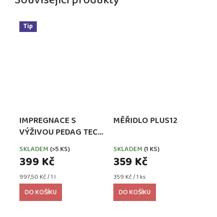
Související produkty
Tip
IMPREGNACE S
MĚŘIDLO PLUS12
VÝŽIVOU PEDAG TECH
WATERPROOFER,
SKLADEM
(>5 KS)
SKLADEM
(1 KS)
EXTRA SILNÁ
399 Kč
359 Kč
Měrná
Měrná
997,50 Kč / 1 l
359 Kč / 1 ks
cena:
cena:
DO KOŠÍKU
DO KOŠÍKU