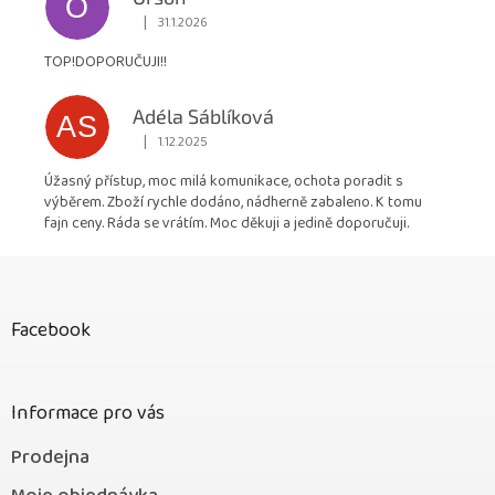
O
|
31.1.2026
Hodnocení obchodu je 5 z 5 hvězdiček.
TOP!DOPORUČUJI!!
Adéla Sáblíková
AS
|
1.12.2025
Hodnocení obchodu je 5 z 5 hvězdiček.
Úžasný přístup, moc milá komunikace, ochota poradit s
výběrem. Zboží rychle dodáno, nádherně zabaleno. K tomu
fajn ceny. Ráda se vrátím. Moc děkuji a jedině doporučuji.
Z
á
p
Facebook
a
t
í
Informace pro vás
Prodejna