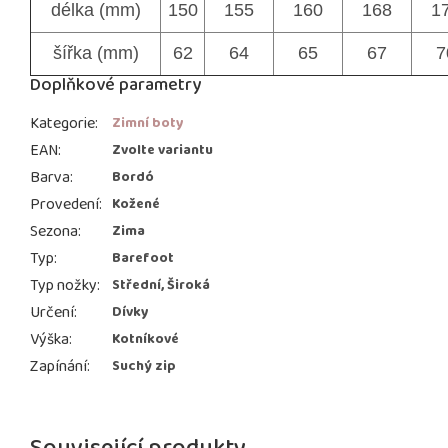
délka (mm)
150
155
160
168
1
šířka (mm)
62
64
65
67
7
Doplňkové parametry
Kategorie
:
Zimní boty
EAN
:
Zvolte variantu
Barva
:
Bordó
Provedení
:
Kožené
Sezona
:
Zima
Typ
:
Barefoot
Typ nožky
:
Střední, Široká
Určení
:
Dívky
Výška
:
Kotníkové
Zapínání
:
Suchý zip