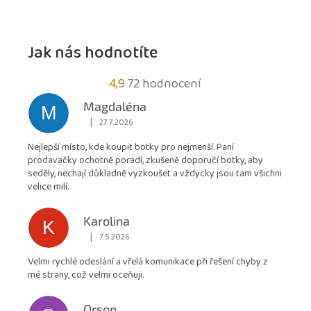
Jak nás hodnotíte
Průměrné
4,9
72 hodnocení
hodnocení
Magdaléna
M
obchodu
|
27.7.2026
Hodnocení obchodu je 5 z 5 hvězdiček.
je
Nejlepší místo, kde koupit botky pro nejmenší. Paní
4,9
prodavačky ochotně poradí, zkušeně doporučí botky, aby
z
seděly, nechají důkladně vyzkoušet a vždycky jsou tam všichni
5
velice milí.
hvězdiček.
Karolina
K
|
7.5.2026
Hodnocení obchodu je 5 z 5 hvězdiček.
Velmi rychlé odeslání a vřelá komunikace při řešení chyby z
mé strany, což velmi oceňuji.
Orson