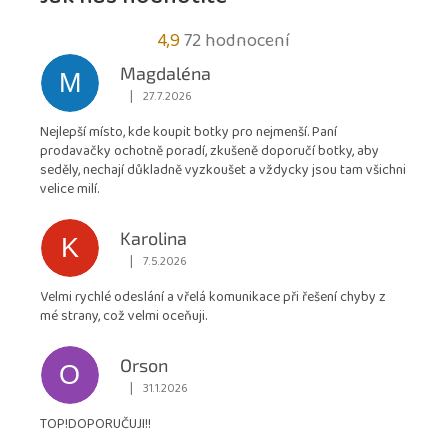
Průměrné
4,9
72 hodnocení
hodnocení
Magdaléna
M
obchodu
|
27.7.2026
Hodnocení obchodu je 5 z 5 hvězdiček.
je
Nejlepší místo, kde koupit botky pro nejmenší. Paní
4,9
prodavačky ochotně poradí, zkušeně doporučí botky, aby
z
seděly, nechají důkladně vyzkoušet a vždycky jsou tam všichni
5
velice milí.
hvězdiček.
Karolina
K
|
7.5.2026
Hodnocení obchodu je 5 z 5 hvězdiček.
Velmi rychlé odeslání a vřelá komunikace při řešení chyby z
mé strany, což velmi oceňuji.
Orson
O
|
31.1.2026
Hodnocení obchodu je 5 z 5 hvězdiček.
TOP!DOPORUČUJI!!