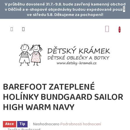
Přejít
V průběhu dovolené 31.7.-9.8. bude zavřený kamenný obchod
na
v Děčíně a e-shopové objednávky budou expedované pouze
obsah
ve středu 5.8. Děkujeme za pochopení!
NÁKUP
KOŠÍK
BAREFOOT ZATEPLENÉ
HOLÍNKY BUNDGAARD SAILOR
HIGH WARM NAVY
Průměrné
Neohodnoceno
Podrobnosti hodnocení
Akce
Tip
hodnocení