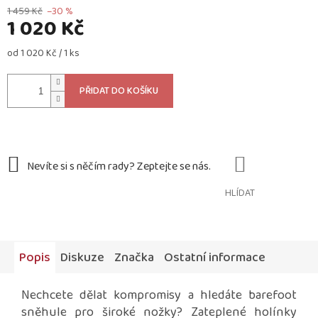
1 459 Kč
–30 %
1 020 Kč
Měrná
od 1 020 Kč / 1 ks
cena:
PŘIDAT DO KOŠÍKU
HLÍDAT
Popis
Diskuze
Značka
Ostatní informace
Nechcete dělat kompromisy a hledáte barefoot
sněhule pro široké nožky? Zateplené holínky