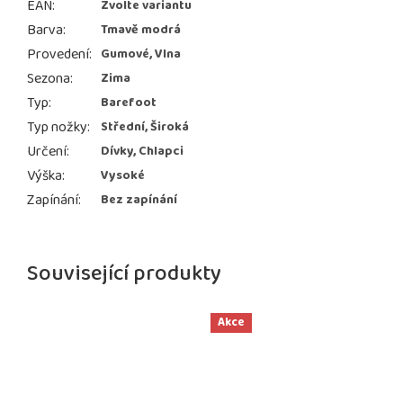
EAN
:
Zvolte variantu
Barva
:
Tmavě modrá
Provedení
:
Gumové, Vlna
Sezona
:
Zima
Typ
:
Barefoot
Typ nožky
:
Střední, Široká
Určení
:
Dívky, Chlapci
Výška
:
Vysoké
Zapínání
:
Bez zapínání
Související produkty
Akce