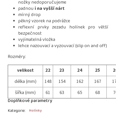
nožky nedoporučujeme
padnou
i na vyšší nárt
mírný drop
pěkný vzorek na podrážce
reflexní prvky zezadu holínek pro větší
bezpečnost
vyjímatelná vložka
lehce nazouvací a vyzouvací (slip on and off)
Rozměry:
velikost
22
23
24
25
2
délka (mm)
148
154
162
167
1
šířka (mm)
61
63
65
68
7
Doplňkové parametry
Kategorie
:
Holínky