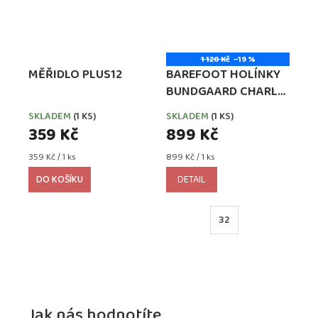
1 120 Kč
–19 %
MĚŘIDLO PLUS12
BAREFOOT HOLÍNKY
BUNDGAARD CHARLY
HIGH CLASSIC NAVY
SKLADEM
(1 KS)
SKLADEM
(1 KS)
359 Kč
899 Kč
Měrná
Měrná
359 Kč / 1 ks
899 Kč / 1 ks
cena:
cena:
DO KOŠÍKU
DETAIL
32
Jak nás hodnotíte