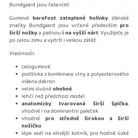
Bundgaard jsou řešením!
Gumové
barefoot zateplené holínky
dánské
značky Bundgaard jsou určené především
pro
širší nožky
a padnou
i na vyšší nárt
. Využijete je
po celou zimu a vydrží i velkou zátěž.
Vlastnosti:
celogumové
podšívka z kombinace vlny a polyesterového
vlákna dakron
velmi slušně
ohebné
lehčí než předchozí model
anatomicky tvarovaná širší špička
,
vhodné i na dominantní paleček
vhodné
pro středně širokou a širší
nožičku
lépe sedí na silnější kotník, pro hodně úzké