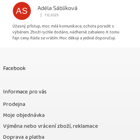
Adéla Sáblíková
AS
|
1.12.2025
Hodnocení obchodu je 5 z 5 hvězdiček.
Úžasný přístup, moc milá komunikace, ochota poradit s
výběrem. Zboží rychle dodáno, nádherně zabaleno. K tomu
fajn ceny. Ráda se vrátím. Moc děkuji a jedině doporučuji.
Z
á
p
Facebook
a
t
í
Informace pro vás
Prodejna
Moje objednávka
Výměna nebo vrácení zboží, reklamace
Doprava a platba