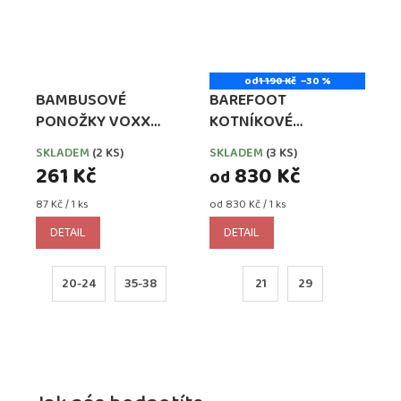
od
1 190 Kč
–30 %
BAMBUSOVÉ
BAREFOOT
PONOŽKY VOXX
KOTNÍKOVÉ
BELKINIK MIX HOLKA
CELOROČNÍ BOTY
SKLADEM
(2 KS)
SKLADEM
(3 KS)
PROTETIKA FILA
261 Kč
830 Kč
od
Měrná
Měrná
87 Kč / 1 ks
od 830 Kč / 1 ks
cena:
cena:
DETAIL
DETAIL
20-24
35-38
21
29