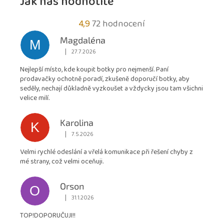
Jak nás hodnotíte
Průměrné
4,9
72 hodnocení
hodnocení
Magdaléna
M
obchodu
|
27.7.2026
Hodnocení obchodu je 5 z 5 hvězdiček.
je
Nejlepší místo, kde koupit botky pro nejmenší. Paní
4,9
prodavačky ochotně poradí, zkušeně doporučí botky, aby
z
seděly, nechají důkladně vyzkoušet a vždycky jsou tam všichni
5
velice milí.
hvězdiček.
Karolina
K
|
7.5.2026
Hodnocení obchodu je 5 z 5 hvězdiček.
Velmi rychlé odeslání a vřelá komunikace při řešení chyby z
mé strany, což velmi oceňuji.
Orson
O
|
31.1.2026
Hodnocení obchodu je 5 z 5 hvězdiček.
TOP!DOPORUČUJI!!