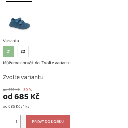
Varianta
21
22
Můžeme doručit do:
Zvolte variantu
Zvolte variantu
od 979 Kč
–30 %
od
685 Kč
Měrná
od 685 Kč / 1 ks
cena:
PŘIDAT DO KOŠÍKU