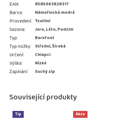
EAN
:
8585063828317
Barva
:
Námořnická modrá
Provedení
:
Textilní
Sezona
:
Jaro, Léto, Podzim
Typ
:
Barefoot
Typ nožky
:
Střední, Široká
Určení
:
Chlapci
Výška
:
Nízké
Zapínání
:
Suchý zip
Související produkty
Tip
Akce