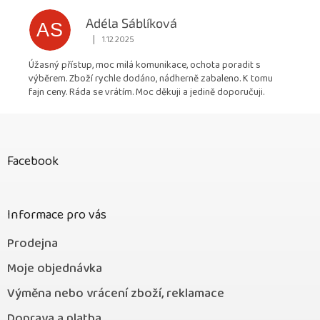
Adéla Sáblíková
AS
|
1.12.2025
Hodnocení obchodu je 5 z 5 hvězdiček.
Úžasný přístup, moc milá komunikace, ochota poradit s
výběrem. Zboží rychle dodáno, nádherně zabaleno. K tomu
fajn ceny. Ráda se vrátím. Moc děkuji a jedině doporučuji.
Z
á
p
Facebook
a
t
í
Informace pro vás
Prodejna
Moje objednávka
Výměna nebo vrácení zboží, reklamace
Doprava a platba