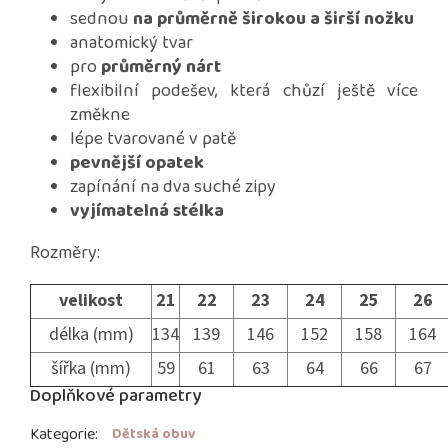
sednou
na průměrně širokou a širší nožku
anatomický tvar
pro
průměrný nárt
flexibilní podešev, která chůzí ještě více
změkne
lépe tvarované v patě
pevnější opatek
zapínání na dva suché zipy
vyjímatelná stélka
Rozměry:
velikost
21
22
23
24
25
26
délka (mm)
134
139
146
152
158
164
šířka (mm)
59
61
63
64
66
67
Doplňkové parametry
Kategorie
:
Dětská obuv