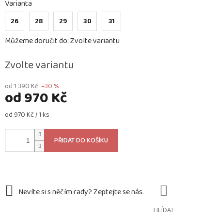
Varianta
26
28
29
30
31
Můžeme doručit do:
Zvolte variantu
Zvolte variantu
od 1 390 Kč
–30 %
od
970 Kč
Měrná
od 970 Kč / 1 ks
cena:
PŘIDAT DO KOŠÍKU
HLÍDAT