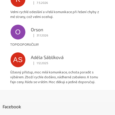
|
7.5.2026
Hodnocení obchodu je 5 z 5 hvězdiček.
Velmi rychlé odeslání a vřelá komunikace při řešení chyby z
mé strany, což velmi oceňuji.
Orson
O
|
31.1.2026
Hodnocení obchodu je 5 z 5 hvězdiček.
TOP!DOPORUČUJI!!
Adéla Sáblíková
AS
|
1.12.2025
Hodnocení obchodu je 5 z 5 hvězdiček.
Úžasný přístup, moc milá komunikace, ochota poradit s
výběrem. Zboží rychle dodáno, nádherně zabaleno. K tomu
fajn ceny. Ráda se vrátím. Moc děkuji a jedině doporučuji.
Z
á
p
Facebook
a