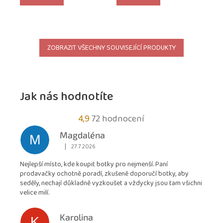
ZOBRAZIT VŠECHNY SOUVISEJÍCÍ PRODUKTY
Jak nás hodnotíte
Průměrné
4,9
72 hodnocení
hodnocení
Magdaléna
M
obchodu
|
27.7.2026
Hodnocení obchodu je 5 z 5 hvězdiček.
je
Nejlepší místo, kde koupit botky pro nejmenší. Paní
4,9
prodavačky ochotně poradí, zkušeně doporučí botky, aby
z
seděly, nechají důkladně vyzkoušet a vždycky jsou tam všichni
5
velice milí.
hvězdiček.
Karolina
K