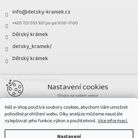
info
@
detsky-kramek.cz
+420 723 053 937 po-pá 9:00-17:00
Dětský krámek
detsky_kramek/
Dětský krámek
Přijímáme online platby
Nastavení cookies
Vítejte na našem webu!
Potřebujeme nastavit cookies a související technologie, aby
Náš e-shop používá soubory cookies, abychom Vám umožnili
zobrazovaný obsah odpovídal vašim potřebám a vy na webu nalezli
pohodlné prohlížení webu. Díky analýze můžeme neustále
přesně to, co potřebujete. Soubory cookies používané na našem webu
nikdy neslouží ke zjišťování totožnosti uživatelů stránek
.
vylepšovat jeho funkce, výkon a použitelnost.
Více informací.
Přijmout všechny cookies
Nastavení