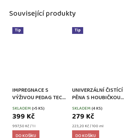
Související produkty
Tip
Tip
IMPREGNACE S
UNIVERZÁLNÍ ČISTÍCÍ
VÝŽIVOU PEDAG TECH
PĚNA S HOUBIČKOU
WATERPROOFER,
PEDAG COMBI SET
SKLADEM
(>5 KS)
SKLADEM
(4 KS)
EXTRA SILNÁ
399 Kč
279 Kč
Měrná
Měrná
997,50 Kč / 1 l
223,20 Kč / 100 ml
cena:
cena:
DO KOŠÍKU
DO KOŠÍKU