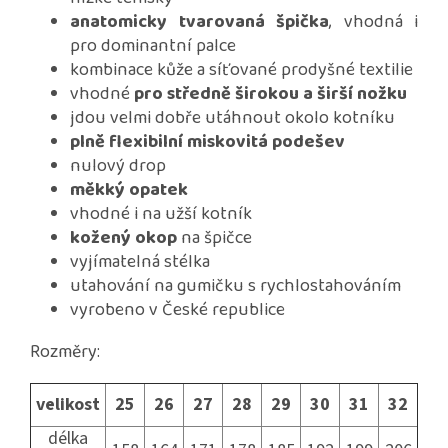
anatomicky tvarovaná špička
, vhodná i
pro dominantní palce
kombinace kůže a síťované prodyšné textilie
vhodné
pro středně širokou a širší nožku
jdou velmi dobře utáhnout okolo kotníku
plně flexibilní miskovitá podešev
nulový drop
měkký opatek
vhodné i na užší kotník
kožený okop
na špičce
vyjímatelná stélka
utahování na gumičku s rychlostahováním
vyrobeno v České republice
Rozměry:
velikost
25
26
27
28
29
30
31
32
délka