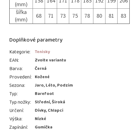
158
164
171
178
185
192
199
206
(mm)
šířka
68
71
73
75
78
80
81
83
(mm)
Doplňkové parametry
Kategorie
:
Tenisky
EAN
:
Zvolte variantu
Barva
:
Černá
Provedení
:
Kožené
Sezona
:
Jaro, Léto, Podzim
Typ
:
Barefoot
Typ nožky
:
Střední, Široká
Určení
:
Dívky, Chlapci
Výška
:
Nízké
Zapínání
:
Gumička