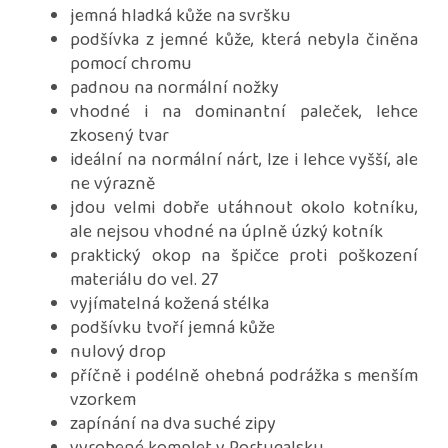
jemná hladká kůže na svršku
podšívka z jemné kůže, která nebyla činěna
pomocí chromu
padnou na normální nožky
vhodné i na dominantní paleček, lehce
zkosený tvar
ideální na normální nárt, lze i lehce vyšší, ale
ne výrazně
jdou velmi dobře utáhnout okolo kotníku,
ale nejsou vhodné na úplně úzký kotník
praktický okop na špičce proti poškození
materiálu do vel. 27
vyjímatelná kožená stélka
podšívku tvoří jemná kůže
nulový drop
příčně i podélně ohebná podrážka s menším
vzorkem
zapínání na dva suché zipy