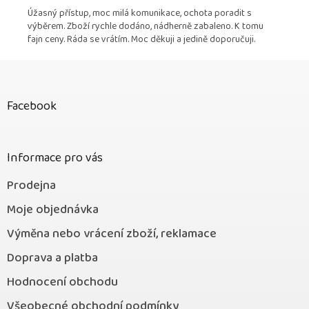
Úžasný přístup, moc milá komunikace, ochota poradit s
výběrem. Zboží rychle dodáno, nádherně zabaleno. K tomu
fajn ceny. Ráda se vrátím. Moc děkuji a jedině doporučuji.
Z
á
p
Facebook
a
t
í
Informace pro vás
Prodejna
Moje objednávka
Výměna nebo vrácení zboží, reklamace
Doprava a platba
Hodnocení obchodu
Všeobecné obchodní podmínky