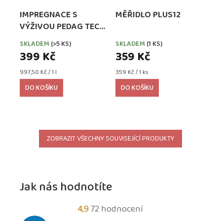
IMPREGNACE S
MĚŘIDLO PLUS12
VÝŽIVOU PEDAG TECH
WATERPROOFER,
SKLADEM
(>5 KS)
SKLADEM
(1 KS)
EXTRA SILNÁ
399 Kč
359 Kč
Měrná
Měrná
997,50 Kč / 1 l
359 Kč / 1 ks
cena:
cena:
DO KOŠÍKU
DO KOŠÍKU
ZOBRAZIT VŠECHNY SOUVISEJÍCÍ PRODUKTY
Jak nás hodnotíte
Průměrné
4,9
72 hodnocení
hodnocení