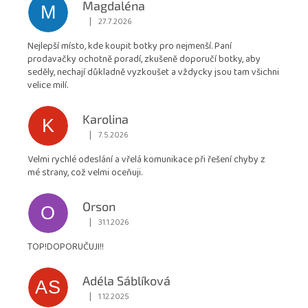
Magdaléna
M
obchodu
|
27.7.2026
Hodnocení obchodu je 5 z 5 hvězdiček.
je
Nejlepší místo, kde koupit botky pro nejmenší. Paní
4,9
prodavačky ochotně poradí, zkušeně doporučí botky, aby
z
seděly, nechají důkladně vyzkoušet a vždycky jsou tam všichni
5
velice milí.
hvězdiček.
Karolina
K
|
7.5.2026
Hodnocení obchodu je 5 z 5 hvězdiček.
Velmi rychlé odeslání a vřelá komunikace při řešení chyby z
mé strany, což velmi oceňuji.
Orson
O
|
31.1.2026
Hodnocení obchodu je 5 z 5 hvězdiček.
TOP!DOPORUČUJI!!
Adéla Sáblíková
AS
|
1.12.2025
Hodnocení obchodu je 5 z 5 hvězdiček.