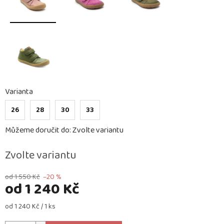
Varianta
26
28
30
33
Můžeme doručit do:
Zvolte variantu
Zvolte variantu
od 1 550 Kč
–20 %
od
1 240 Kč
Měrná
od 1 240 Kč / 1 ks
cena: