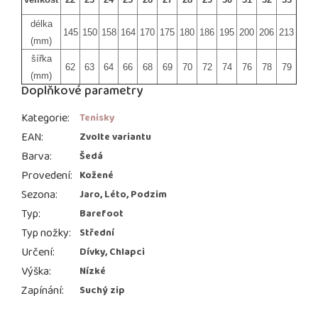
délka
145
150
158
164
170
175
180
186
195
200
206
213
(mm)
šířka
62
63
64
66
68
69
70
72
74
76
78
79
(mm)
Doplňkové parametry
Kategorie
:
Tenisky
EAN
:
Zvolte variantu
Barva
:
Šedá
Provedení
:
Kožené
Sezona
:
Jaro, Léto, Podzim
Typ
:
Barefoot
Typ nožky
:
Střední
Určení
:
Dívky, Chlapci
Výška
:
Nízké
Zapínání
:
Suchý zip