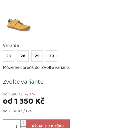
Varianta
23
26
29
30
Můžeme doručit do:
Zvolte variantu
Zvolte variantu
od 1 690 Kč
–20 %
od
1 350 Kč
Měrná
od 1 350 Kč / 1 ks
cena:
PŘIDAT DO KOŠÍKU