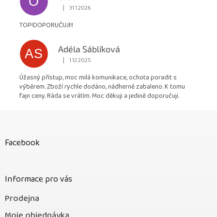
O
|
31.1.2026
Hodnocení obchodu je 5 z 5 hvězdiček.
TOP!DOPORUČUJI!!
Adéla Sáblíková
AS
|
1.12.2025
Hodnocení obchodu je 5 z 5 hvězdiček.
Úžasný přístup, moc milá komunikace, ochota poradit s
výběrem. Zboží rychle dodáno, nádherně zabaleno. K tomu
fajn ceny. Ráda se vrátím. Moc děkuji a jedině doporučuji.
Z
á
p
Facebook
a
t
í
Informace pro vás
Prodejna
Moje objednávka