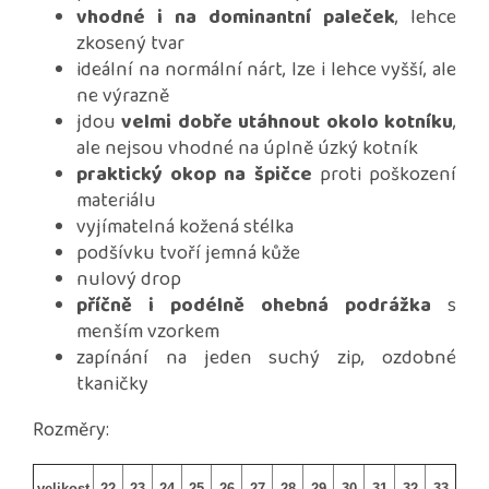
vhodné i na dominantní paleček
, lehce
zkosený tvar
ideální na normální nárt, lze i lehce vyšší, ale
ne výrazně
jdou
velmi dobře utáhnout okolo kotníku
,
ale nejsou vhodné na úplně úzký kotník
praktický okop na špičce
proti poškození
materiálu
vyjímatelná kožená stélka
podšívku tvoří jemná kůže
nulový drop
příčně i podélně ohebná podrážka
s
menším vzorkem
zapínání na jeden suchý zip, ozdobné
tkaničky
Rozměry:
velikost
22
23
24
25
26
27
28
29
30
31
32
33