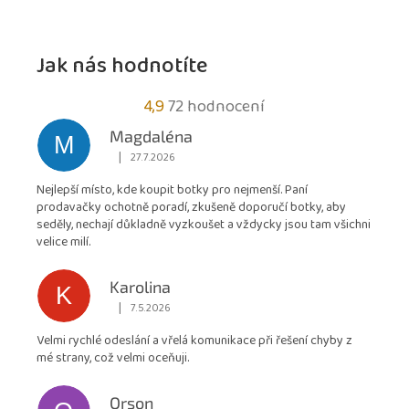
Jak nás hodnotíte
Průměrné
4,9
72 hodnocení
hodnocení
Magdaléna
M
obchodu
|
27.7.2026
Hodnocení obchodu je 5 z 5 hvězdiček.
je
Nejlepší místo, kde koupit botky pro nejmenší. Paní
4,9
prodavačky ochotně poradí, zkušeně doporučí botky, aby
z
seděly, nechají důkladně vyzkoušet a vždycky jsou tam všichni
5
velice milí.
hvězdiček.
Karolina
K
|
7.5.2026
Hodnocení obchodu je 5 z 5 hvězdiček.
Velmi rychlé odeslání a vřelá komunikace při řešení chyby z
mé strany, což velmi oceňuji.
Orson