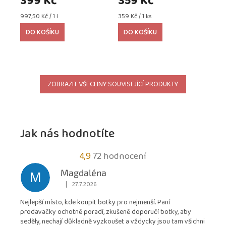
399 Kč
359 Kč
Měrná
Měrná
997,50 Kč / 1 l
359 Kč / 1 ks
cena:
cena:
DO KOŠÍKU
DO KOŠÍKU
ZOBRAZIT VŠECHNY SOUVISEJÍCÍ PRODUKTY
Jak nás hodnotíte
Průměrné
4,9
72 hodnocení
hodnocení
Magdaléna
M
obchodu
|
27.7.2026
Hodnocení obchodu je 5 z 5 hvězdiček.
je
Nejlepší místo, kde koupit botky pro nejmenší. Paní
4,9
prodavačky ochotně poradí, zkušeně doporučí botky, aby
z
seděly, nechají důkladně vyzkoušet a vždycky jsou tam všichni