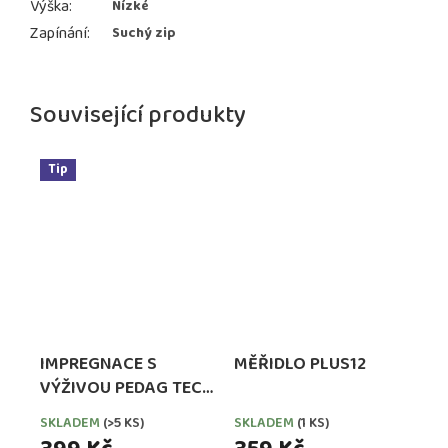
Výška
:
Nízké
Zapínání
:
Suchý zip
Související produkty
Tip
IMPREGNACE S
MĚŘIDLO PLUS12
VÝŽIVOU PEDAG TECH
WATERPROOFER,
SKLADEM
(>5 KS)
SKLADEM
(1 KS)
EXTRA SILNÁ