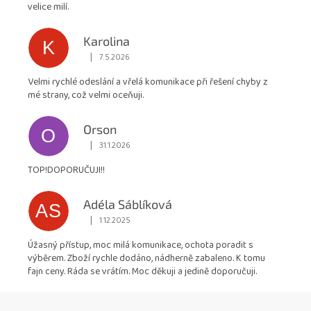
5
velice milí.
hvězdiček.
Karolina
K
|
7.5.2026
Hodnocení obchodu je 5 z 5 hvězdiček.
Velmi rychlé odeslání a vřelá komunikace při řešení chyby z
mé strany, což velmi oceňuji.
Orson
O
|
31.1.2026
Hodnocení obchodu je 5 z 5 hvězdiček.
TOP!DOPORUČUJI!!
Adéla Sáblíková
AS
|
1.12.2025
Hodnocení obchodu je 5 z 5 hvězdiček.
Úžasný přístup, moc milá komunikace, ochota poradit s
výběrem. Zboží rychle dodáno, nádherně zabaleno. K tomu
fajn ceny. Ráda se vrátím. Moc děkuji a jedině doporučuji.
Z