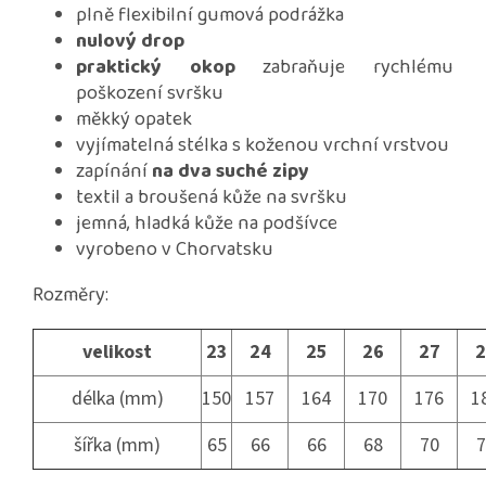
plně flexibilní gumová podrážka
nulový drop
praktický okop
zabraňuje rychlému
poškození svršku
měkký opatek
vyjímatelná stélka s koženou vrchní vrstvou
zapínání
na dva suché zipy
textil a broušená kůže na svršku
jemná, hladká kůže na podšívce
vyrobeno v Chorvatsku
Rozměry:
velikost
23
24
25
26
27
2
délka (mm)
150
157
164
170
176
1
šířka (mm)
65
66
66
68
70
7