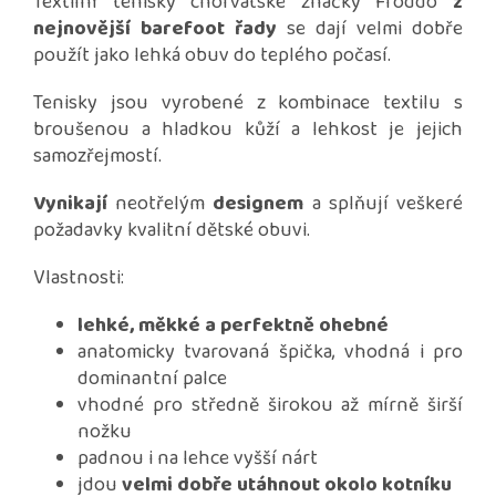
Textilní tenisky chorvatské značky Froddo
z
nejnovější barefoot řady
se dají velmi dobře
použít jako lehká obuv do teplého počasí.
Tenisky jsou vyrobené z kombinace textilu s
broušenou a hladkou kůží a lehkost je jejich
samozřejmostí.
Vynikají
neotřelým
designem
a splňují veškeré
požadavky kvalitní dětské obuvi.
Vlastnosti:
lehké, měkké a perfektně ohebné
anatomicky tvarovaná špička, vhodná i pro
dominantní palce
vhodné pro středně širokou až mírně širší
nožku
padnou i na lehce vyšší nárt
jdou
velmi dobře utáhnout okolo kotníku