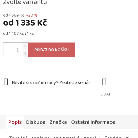
Zvolte variantu
od 1 669 Kč
–20 %
od
1 335 Kč
Měrná
od 1 407 Kč / 1 ks
cena:
PŘIDAT DO KOŠÍKU
HLÍDAT
Popis
Diskuze
Značka
Ostatní informace